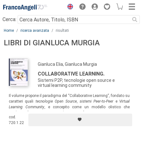
Menu
Cerca:
Main content
Home
ricerca avanzata
risultati
LIBRI DI GIANLUCA MURGIA
Gianluca Elia, Gianluca Murgia
COLLABORATIVE LEARNING.
Sistemi P2P, tecnologie open source e
virtual learning community
Il volume propone il paradigma del “Collaborative Learning”, fondato su
caratteri quali
tecnologie Open Source
,
sistemi Peer-to-Peer
e
Virtual
Learning Community
, e concepito come un modello olistico che
privilegia l’integrazione tra gli aspetti formativi, organizzativi e
cod.
tecnologici, per trasformare i semplici partecipanti in protagonisti attivi
720.1.22
del processo di apprendimento.