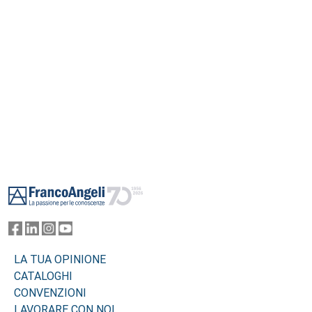
Footer
LA TUA OPINIONE
CATALOGHI
CONVENZIONI
LAVORARE CON NOI