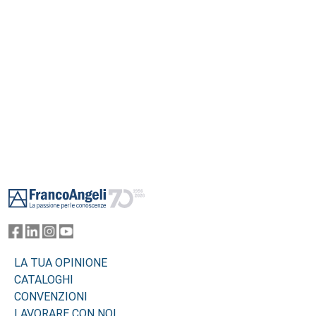
Footer
LA TUA OPINIONE
CATALOGHI
CONVENZIONI
LAVORARE CON NOI