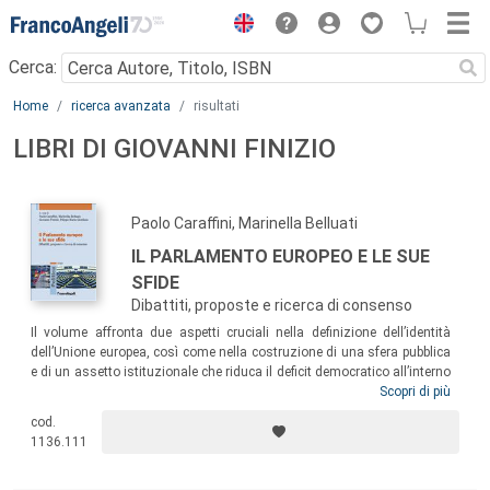
Menu
Cerca:
Main content
Home
ricerca avanzata
risultati
LIBRI DI GIOVANNI FINIZIO
Paolo Caraffini, Marinella Belluati
IL PARLAMENTO EUROPEO E LE SUE
SFIDE
Dibattiti, proposte e ricerca di consenso
Il volume affronta due aspetti cruciali nella definizione dell’identità
dell’Unione europea, così come nella costruzione di una sfera pubblica
e di un assetto istituzionale che riduca il deficit democratico all’interno
di essa: le riforme istituzionali e il ruolo internazionale dell’Unione.
Scopri di più
Partendo dall’analisi delle posizioni assunte da gruppi parlamentari e
cod.
da singoli deputati rispetto alle tematiche di natura istituzionale, il
1136.111
testo ricostruisce il dibattito parlamentare, la coesione dei gruppi e le
dinamiche delle relazioni tra il Parlamento, da un lato, e le altre