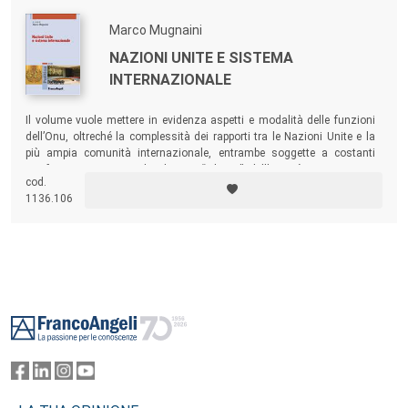
istituzioni dell’UE e i governi nazionali, dall’altro.
Marco Mugnaini
NAZIONI UNITE E SISTEMA
INTERNAZIONALE
Il volume vuole mettere in evidenza aspetti e modalità delle funzioni
dell’Onu, oltreché la complessità dei rapporti tra le Nazioni Unite e la
più ampia comunità internazionale, entrambe soggette a costanti
trasformazioni, partendo dai tre “pilastri” dell’attività Onu: pace e
cod.
sicurezza internazionale, sviluppo economico-sociale e salvaguardia
1136.106
dell’ambiente, difesa dei diritti umani.
Footer