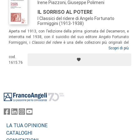
Irene Piazzoni, Giuseppe Polimeni
IL SORRISO AL POTERE
I Classici del ridere di Angelo Fortunato
Formiggini (1913-1938)
Aperta nel 1913, con l’edizione della prima giornata del
Decameron
, e
interrotta nel 1938, con il suicidio del suo editore Angelo Fortunato
Formiggini, i
Classici del ridere
è una delle collezioni più originali del
primo Novecento, in cui Formiggini vede un’occasione per offrire al suo
Scopri di più
pubblico una prospettiva diversa sugli eventi e sulla storia. I contributi
cod.
compresi in questo volume fanno luce sulla complessità di una
1615.76
proposta culturale che tanta importanza avrà nelle scelte editoriali del
secondo Novecento.
Footer
LA TUA OPINIONE
CATALOGHI