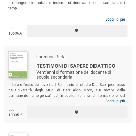
permangono immutate e insieme si rinnovano con il cambiare dei
tempi.
Scopri di più
cod.
10636.6
Loredana Perla
TESTIMONI DI SAPERE DIDATTICO
Vent’anni di formazione del docente di
scuola secondaria
Il libro è l’esito dei lavori del Seminario di studio DidaSco, promosso
dall’Università degli Studi di Bari Aldo Moro, sui motivi della
permanente ‘emergenza’ del modello italiano di formazione del
docente di scuola secondaria. L'intento del volume è duplice: da un
Scopri di più
lato chiarire i motivi di questa crisi ‘permanente’, anche in forma critica
cod.
e autocritica, riferiti alla concreta realtà delle istituzioni e delle politiche
10335.2
dell’istruzione italiane; dall’altro analizzare il ruolo che la ricerca
didattica è chiamata a svolgere nell’approccio al tema della
formazione del docente secondario, con riguardo al problema delle
competenze richieste ai docenti.