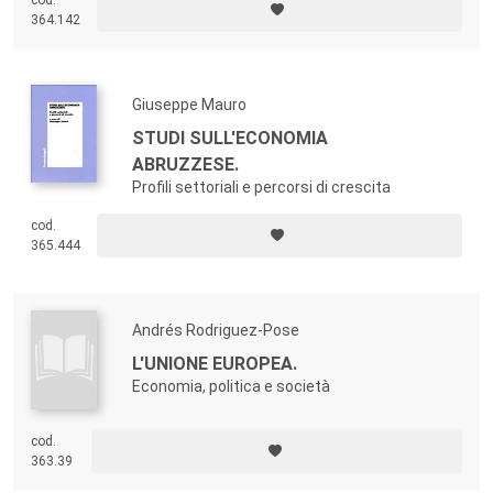
cod.
problematiche all’interno di un percorso di ricerca unitario con obiettivo
364.142
la convergenza economica. Il volume presenta saggi che affrontano
tematiche connesse al ruolo dei fondi strutturali nelle regioni
dell’Obiettivo 1, al contributo dell’innovazione e degli investimenti in
capitale umano, al rapporto tra economie assistite e cicli economici,
Giuseppe Mauro
alle disparità nazionali e regionali nei PECO, alla migrazione e agli
squilibri territoriali nelle aree del Mezzogiorno d’Europa.
STUDI SULL'ECONOMIA
ABRUZZESE.
Profili settoriali e percorsi di crescita
cod.
365.444
Andrés Rodriguez-Pose
L'UNIONE EUROPEA.
Economia, politica e società
cod.
363.39