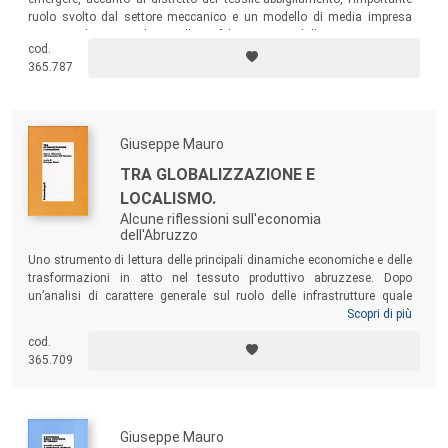
ruolo svolto dal settore meccanico e un modello di media impresa
capace di rispondere alle sfide poste dalla competizione
cod.
internazionale. Il testo pone l’accento poi sulle potenzialità degli altri
365.787
segmenti produttivi, dall’agricoltura al turismo.
Giuseppe Mauro
TRA GLOBALIZZAZIONE E
LOCALISMO.
Alcune riflessioni sull'economia
dell'Abruzzo
Uno strumento di lettura delle principali dinamiche economiche e delle
trasformazioni in atto nel tessuto produttivo abruzzese. Dopo
un’analisi di carattere generale sul ruolo delle infrastrutture quale
strumento di crescita economica delle regioni europee, la ricerca
Scopri di più
raccoglie alcuni contributi riguardanti: l’evoluzione economica
cod.
dell’Abruzzo, il tema della produttività nel settore industriale e nei
365.709
servizi, le dinamiche di specifici settori produttivi di primaria
importanza nella regione…
Giuseppe Mauro