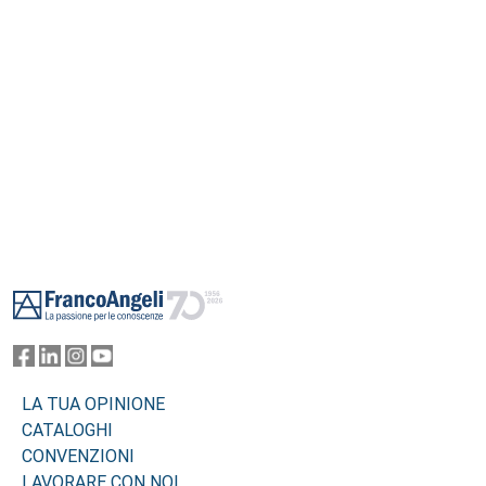
Footer
LA TUA OPINIONE
CATALOGHI
CONVENZIONI
LAVORARE CON NOI