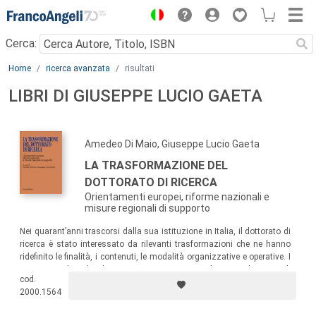
Menu
Cerca:
Main content
Home
ricerca avanzata
risultati
LIBRI DI GIUSEPPE LUCIO GAETA
Amedeo Di Maio, Giuseppe Lucio Gaeta
LA TRASFORMAZIONE DEL
DOTTORATO DI RICERCA
Orientamenti europei, riforme nazionali e
misure regionali di supporto
Nei quarant’anni trascorsi dalla sua istituzione in Italia, il dottorato di
ricerca è stato interessato da rilevanti trasformazioni che ne hanno
ridefinito le finalità, i contenuti, le modalità organizzative e operative. I
saggi raccolti nel volume presentano spunti utili per analizzare tali
cod.
trasformazioni.
2000.1564