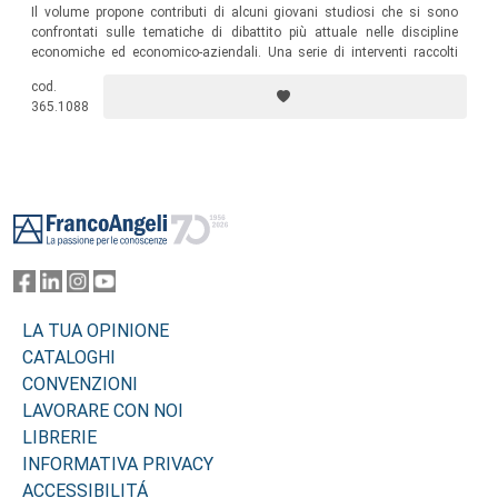
Il volume propone contributi di alcuni giovani studiosi che si sono
confrontati sulle tematiche di dibattito più attuale nelle discipline
economiche ed economico-aziendali. Una serie di interventi raccolti
durante una giornata in ricordo del professor Antonio d’Atri, docente di
cod.
Ragioneria generale ed applicata presso la Facoltà di Economia di
365.1088
Ferrara.
Footer
LA TUA OPINIONE
CATALOGHI
CONVENZIONI
LAVORARE CON NOI
LIBRERIE
INFORMATIVA PRIVACY
ACCESSIBILITÁ