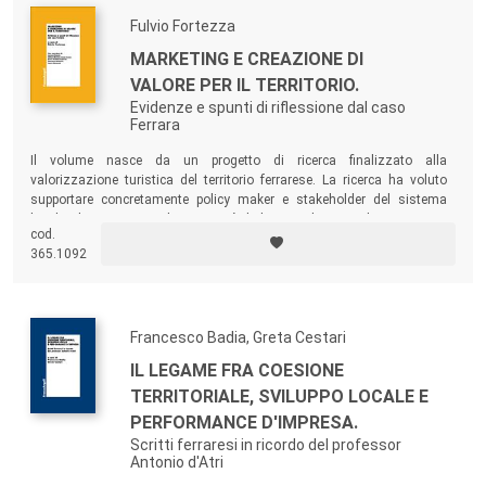
Fulvio Fortezza
MARKETING E CREAZIONE DI
VALORE PER IL TERRITORIO.
Evidenze e spunti di riflessione dal caso
Ferrara
Il volume nasce da un progetto di ricerca finalizzato alla
valorizzazione turistica del territorio ferrarese. La ricerca ha voluto
supportare concretamente policy maker e stakeholder del sistema
locale, che avvertivano la necessità di disporre di un quadro organico e
cod.
il più possibile completo dei principali fattori capaci di creare valore per
365.1092
gli “ospiti del territorio”, enfatizzando l’importanza dei giudizi e delle
aspettative di questi ultimi.
Francesco Badia, Greta Cestari
IL LEGAME FRA COESIONE
TERRITORIALE, SVILUPPO LOCALE E
PERFORMANCE D'IMPRESA.
Scritti ferraresi in ricordo del professor
Antonio d'Atri