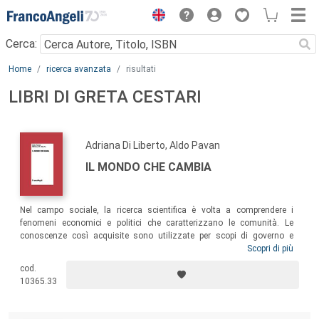
Menu
Cerca:
Main content
Home
ricerca avanzata
risultati
LIBRI DI GRETA CESTARI
Adriana Di Liberto, Aldo Pavan
IL MONDO CHE CAMBIA
Nel campo sociale, la ricerca scientifica è volta a comprendere i
fenomeni economici e politici che caratterizzano le comunità. Le
conoscenze così acquisite sono utilizzate per scopi di governo e
promozione del benessere delle popolazioni. Con il presente volume il
Scopri di più
Dipartimento di scienze economiche e aziendali dell’Università di
cod.
Cagliari intende mettere a disposizione di chiunque vi possa avere
10365.33
interesse alcuni degli esiti più significativi della sua ricerca recente.