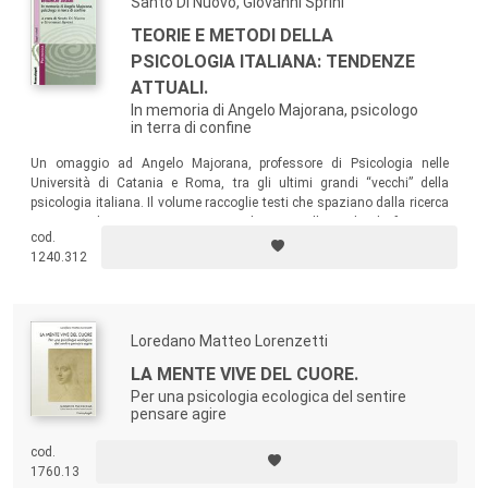
Santo Di Nuovo, Giovanni Sprini
TEORIE E METODI DELLA
PSICOLOGIA ITALIANA: TENDENZE
ATTUALI.
In memoria di Angelo Majorana, psicologo
in terra di confine
Un omaggio ad Angelo Majorana, professore di Psicologia nelle
Università di Catania e Roma, tra gli ultimi grandi “vecchi” della
psicologia italiana. Il volume raccoglie testi che spaziano dalla ricerca
sperimentale sui processi cognitivi ed emotivi allo studio dei fenomeni
cod.
sociali e del ciclo di vita, dall’approccio clinico-terapeutico a quello di
1240.312
comunità…
Loredano Matteo Lorenzetti
LA MENTE VIVE DEL CUORE.
Per una psicologia ecologica del sentire
pensare agire
cod.
1760.13