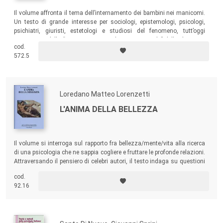
Il volume affronta il tema dell’internamento dei bambini nei manicomi.
Un testo di grande interesse per sociologi, epistemologi, psicologi,
psichiatri, giuristi, estetologi e studiosi del fenomeno, tutt’oggi
persistente, della “costruzione sociale e istituzionale” della devianza
cod.
minorile.
572.5
Loredano Matteo Lorenzetti
L'ANIMA DELLA BELLEZZA
Il volume si interroga sul rapporto fra bellezza/mente/vita alla ricerca
di una psicologia che ne sappia cogliere e fruttare le profonde relazioni.
Attraversando il pensiero di celebri autori, il testo indaga su questioni
inerenti un’
estetica della conoscenza
da considerarsi vitale per lo
cod.
sviluppo del pensiero e per prospettare possibili miglioramenti nella
92.16
qualità della vita individuale e collettiva.