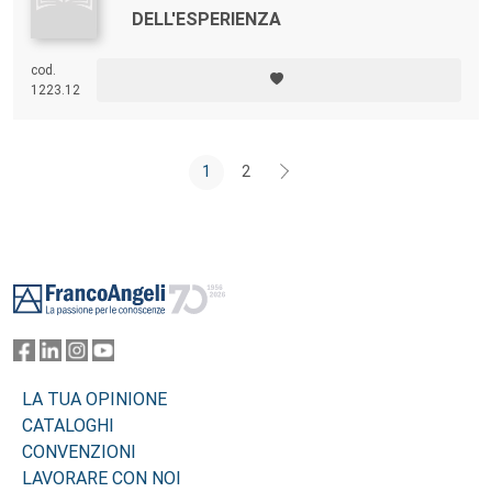
DELL'ESPERIENZA
cod.
1223.12
1
2
Footer
LA TUA OPINIONE
CATALOGHI
CONVENZIONI
LAVORARE CON NOI