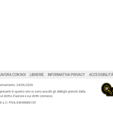
LAVORA CON NOI
LIBRERIE
INFORMATIVA PRIVACY
ACCESSIBILIT
iornamento: 24/06/2026
 presenti in questo sito si sono assolti gli obblighi previsti dalla
l diritto d'autore e sui diritti connessi.
i s.r.l. P.IVA 04949880159