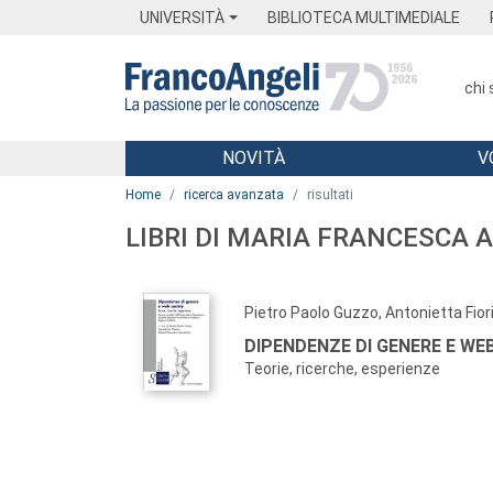
Menu
Main content
Footer
Menu
UNIVERSITÀ
BIBLIOTECA MULTIMEDIALE
chi
NOVITÀ
V
Main content
Home
ricerca avanzata
risultati
LIBRI DI MARIA FRANCESCA
Pietro Paolo Guzzo, Antonietta Fior
DIPENDENZE DI GENERE E WEB
Teorie, ricerche, esperienze