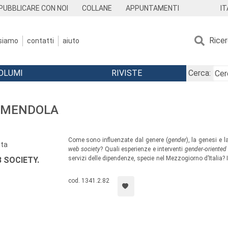
IT
PUBBLICARE CON NOI
COLLANE
APPUNTAMENTI
Rice
 siamo
contatti
aiuto
OLUMI
RIVISTE
Cerca:
 AMENDOLA
Come sono influenzate dal genere (
gender
), la genesi e 
ita
web society
? Quali esperienze e interventi
gender-oriented
servizi delle dipendenze, specie nel Mezzogiorno d’Italia? I
 SOCIETY.
risultati di un dibattito tra ricercatori, studiosi e pro
Convegno “
Salute e dipendenze di genere al Sud. Teorie e b
cod. 1341.2.82