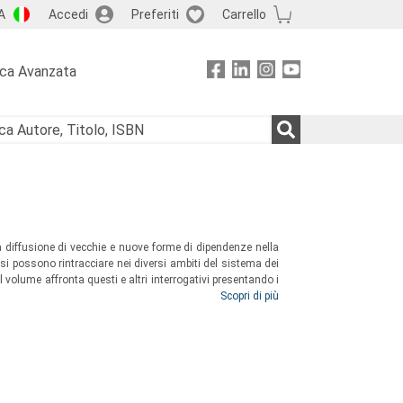
A
Accedi
Preferiti
Carrello
rca Avanzata
la diffusione di vecchie e nuove forme di dipendenze nella
si possono rintracciare nei diversi ambiti del sistema dei
l volume affronta questi e altri interrogativi presentando i
fessionisti del settore delle dipendenze all’indomani del
Scopri di più
uone prassi nella web society
”.