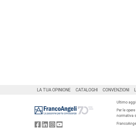
Footer
LA TUA OPINIONE
CATALOGHI
CONVENZIONI
Ultimo agg
Per le opere
normativa su
FrancoAngel