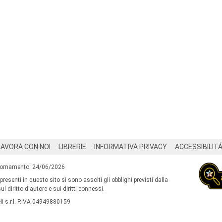
LAVORA CON NOI
LIBRERIE
INFORMATIVA PRIVACY
ACCESSIBILIT
iornamento: 24/06/2026
 presenti in questo sito si sono assolti gli obblighi previsti dalla
l diritto d'autore e sui diritti connessi.
i s.r.l. P.IVA 04949880159