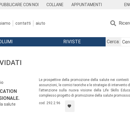
EN
PUBBLICARE CON NOI
COLLANE
APPUNTAMENTI
Ricer
 siamo
contatti
aiuto
OLUMI
RIVISTE
Cerca:
RVIDATI
Le prospettive della promozione della salute nei contesti
io
assunzioni, le cornici teoriche e le strategie di intervento
l’attenzione sulla nuova visione della Life Skills Educa
UCATION
complesso progetto di promozione della salute promosso 
SIONALE.
cod. 292.2.96
la salute