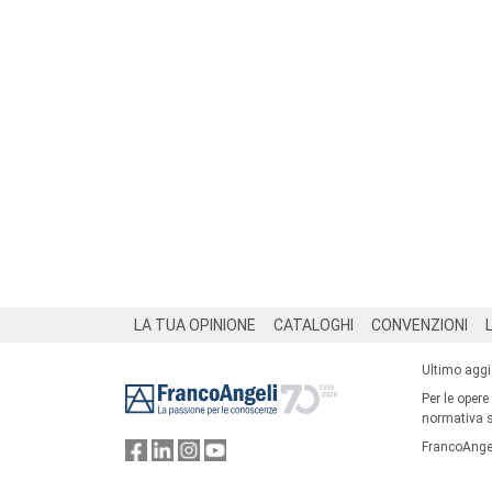
Footer
LA TUA OPINIONE
CATALOGHI
CONVENZIONI
Ultimo agg
Per le opere
normativa su
FrancoAngel