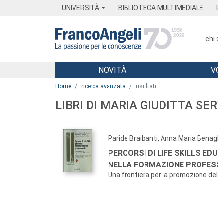
Menu
Main content
Footer
Menu
UNIVERSITÀ
BIBLIOTECA MULTIMEDIALE
chi
NOVITÀ
V
Main content
Home
ricerca avanzata
risultati
LIBRI DI MARIA GIUDITTA SE
Paride Braibanti, Anna Maria Benagl
PERCORSI DI LIFE SKILLS ED
NELLA FORMAZIONE PROFES
Una frontiera per la promozione del