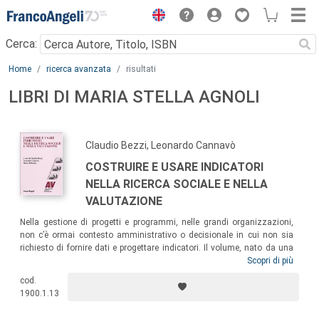
Menu
Cerca:
Main content
Home
ricerca avanzata
risultati
LIBRI DI MARIA STELLA AGNOLI
Claudio Bezzi, Leonardo Cannavò
COSTRUIRE E USARE INDICATORI
NELLA RICERCA SOCIALE E NELLA
VALUTAZIONE
Nella gestione di progetti e programmi, nelle grandi organizzazioni,
non c’è ormai contesto amministrativo o decisionale in cui non sia
richiesto di fornire dati e progettare indicatori. Il volume, nato da una
giornata di studio tenutasi a Roma fra sociologi ed economisti,
Scopri di più
metodologi e valutatori, vuole offrire un sistema di indicatori efficace,
cod.
chiaramente collegato all’oggetto da monitorare o valutare,
1900.1.13
adeguatamente argomentato e non improvvisato.