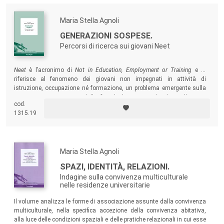
Maria Stella Agnoli
GENERAZIONI SOSPESE.
Percorsi di ricerca sui giovani Neet
Neet
è l’acronimo di
Not in Education, Employment or Training
e si
riferisce al fenomeno dei giovani non impegnati in attività di
istruzione, occupazione né formazione, un problema emergente sulla
scena europea a partire dalla fine degli anni 90. Il volume illustra i
cod.
risultati di un articolato programma di indagine sulla fenomenologia
1315.19
dei
Neet
che è stato realizzato integrando diversi percorsi e strategie di
ricerca.
Maria Stella Agnoli
SPAZI, IDENTITÀ, RELAZIONI.
Indagine sulla convivenza multiculturale
nelle residenze universitarie
Il volume analizza le forme di associazione assunte dalla convivenza
multiculturale, nella specifica accezione della convivenza abitativa,
alla luce delle condizioni spaziali e delle pratiche relazionali in cui esse