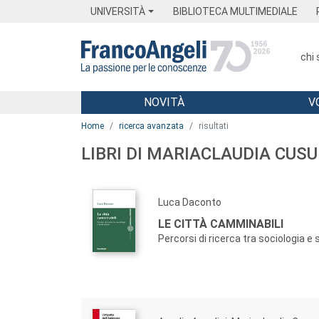
Menu
Main content
Footer
Menu
UNIVERSITÀ
BIBLIOTECA MULTIMEDIALE
chi
NOVITÀ
V
Main content
Home
ricerca avanzata
risultati
LIBRI DI MARIACLAUDIA CU
Luca Daconto
LE CITTÀ CAMMINABILI
Percorsi di ricerca tra sociologia e 