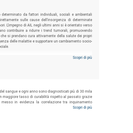
determinato da fattori individuali, sociali e ambientali
direttamente sulle cause dell’insorgenza di determinate
ri. L’impegno di AIL negli ultimi anni si è orientato verso
ano contribuire a ridurre i trend tumorali, promuovendo
che si prendano cura attivamente della salute dei propri
’insorgenza delle malattie e supportare un cambiamento socio-
ciale.
Scopri di più
 del sangue e ogni anno sono diagnosticati più di 30 mila
n maggiore tasso di curabilità rispetto al passato grazie
nno messo in evidenza la correlazione tra inquinamento
 di adeguate politiche territoriali, ambientali e sanitarie
Scopri di più
oramento della qualità della vita e del benessere.