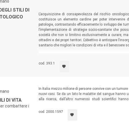
umano
EGLI STILI DI
L’acquisizione di consapevolezza del rischio oncologico 
ATOLOGICO
costituisce un elemento cardine per poter intervenire 
patologie, contrastando efficacemente lo sviluppo dei tumo
l’implementazione di strategie socio-sanitarie che poss
società che non si limitino esclusivamente a curare, ma 
cittadini e dei propri territori. L’obiettivo è anticipare l
sanitario che migliori le condizioni di vita e il benessere so
cod. 393.1
In Italia mezzo milione di persone convive con un tumore
umano
nuovi casi. Se da un lato le malattie del sangue hanno u
alla ricerca, dall’altro numerosi studi scientifici ha
I DI VITA
ambientale e insorgenza delle malattie tumorali. L’adozione
per combattere i
possono ridurre le malattie tumorali, contribuendo al migli
cod. 2000.1597