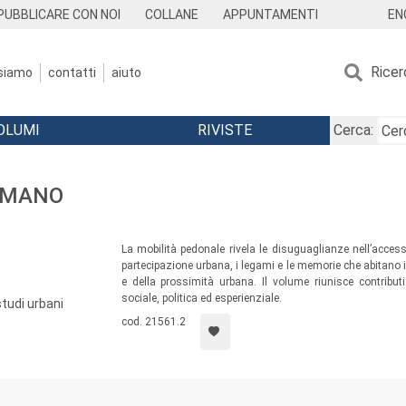
EN
PUBBLICARE CON NOI
COLLANE
APPUNTAMENTI
Ricer
 siamo
contatti
aiuto
OLUMI
RIVISTE
Cerca:
SUMANO
La mobilità pedonale rivela le disuguaglianze nell’accesso
partecipazione urbana, i legami e le memorie che abitano i 
e della prossimità urbana. Il volume riunisce contribu
sociale, politica ed esperienziale.
studi urbani
cod. 21561.2