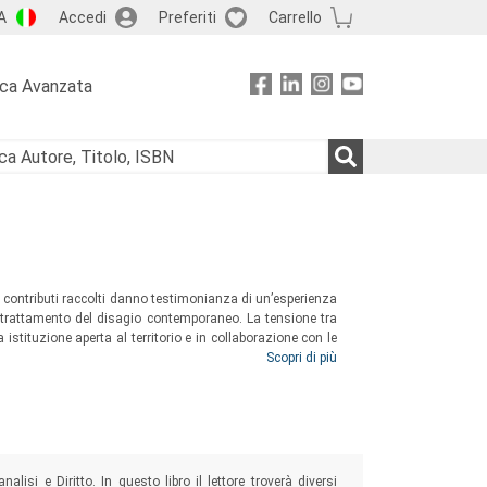
A
Accedi
Preferiti
Carrello
rca Avanzata
. I contributi raccolti danno testimonianza di un’esperienza
el trattamento del disagio contemporaneo. La tensione tra
a istituzione aperta al territorio e in collaborazione con le
cibile all’individuo, sono gli assi portanti sui quali Jonas
Scopri di più
lisi e Diritto. In questo libro il lettore troverà diversi