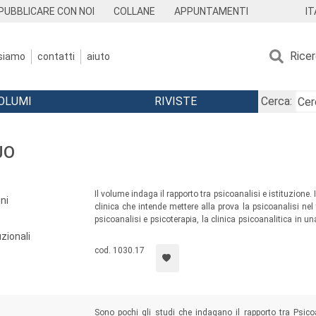
IT
PUBBLICARE CON NOI
COLLANE
APPUNTAMENTI
Rice
 siamo
contatti
aiuto
OLUMI
RIVISTE
Cerca:
JO
Il volume indaga il rapporto tra psicoanalisi e istituzione
ni
clinica che intende mettere alla prova la psicoanalisi n
psicoanalisi e psicoterapia, la clinica psicoanalitica in un
sue agenzie educative, la riflessione sul soggetto non ridu
uzionali
fonda la sua missione clinica, sociale e politica.
cod. 1030.17
Sono pochi gli studi che indagano il rapporto tra Psicoana