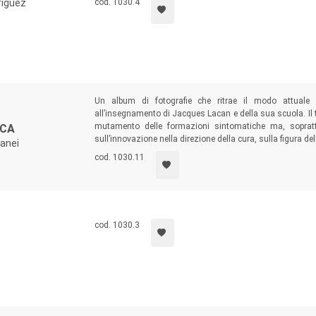
riguez
cod. 1030.4
Un album di fotografie che ritrae il modo attuale d
all’insegnamento di Jacques Lacan e della sua scuola. Il ti
mutamento delle formazioni sintomatiche ma, soprattut
ICA
sull’innovazione nella direzione della cura, sulla figura de
ranei
cod. 1030.11
cod. 1030.3