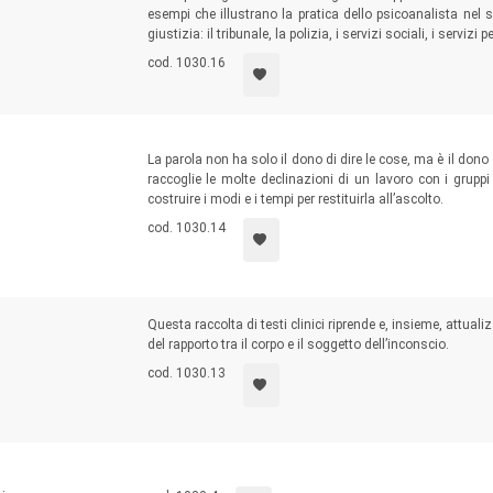
esempi che illustrano la pratica dello psicoanalista nel 
giustizia: il tribunale, la polizia, i servizi sociali, i serviz
cod. 1030.16
La parola non ha solo il dono di dire le cose, ma è il don
raccoglie le molte declinazioni di un lavoro con i gruppi 
costruire i modi e i tempi per restituirla all’ascolto.
cod. 1030.14
Questa raccolta di testi clinici riprende e, insieme, attua
del rapporto tra il corpo e il soggetto dell’inconscio.
cod. 1030.13