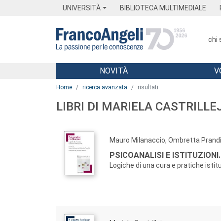
Menu
Main content
Footer
Menu
UNIVERSITÀ
BIBLIOTECA MULTIMEDIALE
chi
NOVITÀ
V
Main content
Home
ricerca avanzata
risultati
LIBRI DI MARIELA CASTRILLE
Mauro Milanaccio, Ombretta Prandi
PSICOANALISI E ISTITUZIONI.
Logiche di una cura e pratiche istit