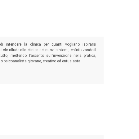
i intendere la clinica per quanti vogliano ispirarsi
tolo allude alla clinica dei nuovi sintomi, enfatizzando il
to, mettendo l’accento sull’invenzione nella pratica,
llo psicoanalista giovane, creativo ed entusiasta.