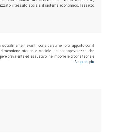
sse problematiche del Veneto della “tarda modernità”,
izzato il tessuto sociale, il sistema economico, l’assetto
i socialmente rilevanti, considerati nel loro rapporto con il
a dimensione storica e sociale. La consapevolezza che
ere prevalente ed esaustivo, né imporre le proprie teorie e
el grande umanesimo moderno, insieme agli insegnamenti
Scopri di più