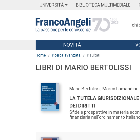
Menu
Main content
Footer
Menu
UNIVERSITÀ
BIBLIOTECA MULTIMEDIALE
chi
NOVITÀ
V
Main content
Home
ricerca avanzata
risultati
LIBRI DI MARIO BERTOLISSI
Mario Bertolissi, Marco Lamandini
LA TUTELA GIURISDIZIONALE
DEI DIRITTI
Sfide e prospettive in materia eco
finanziaria nell'ordinamento italian