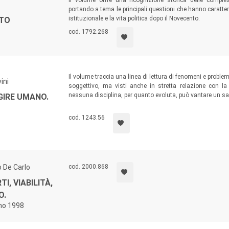
Il volume offre una ricognizione storica delle comple
portando a tema le principali questioni che hanno caratter
istituzionale e la vita politica dopo il Novecento.
NTO
cod. 1792.268
Il volume traccia una linea di lettura di fenomeni e problem
ini
soggettivo, ma visti anche in stretta relazione con l
nessuna disciplina, per quanto evoluta, può vantare un sap
GIRE UMANO.
metodi come unici ed esclusivi, ripropone le attese d
della migliore filosofia mitteleuropea.
cod. 1243.56
 De Carlo
cod. 2000.868
, VIABILITÀ,
O.
gno 1998