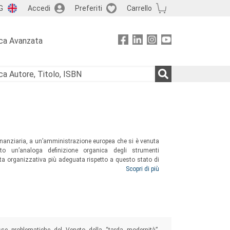
G
Accedi
Preferiti
Carrello
ca Avanzata
finanziaria, a un’amministrazione europea che si è venuta
to un’analoga definizione organica degli strumenti
sta organizzativa più adeguata rispetto a questo stato di
rlo, raccogliendo, in un’aggiornata analisi critica di
Scopri di più
utivo.