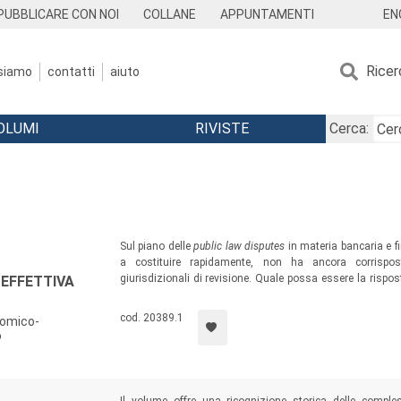
EN
PUBBLICARE CON NOI
COLLANE
APPUNTAMENTI
Ricer
 siamo
contatti
aiuto
OLUMI
RIVISTE
Cerca:
Sul piano delle
public law disputes
in materia bancaria e 
a costituire rapidamente, non ha ancora corrispos
giurisdizionali di revisione. Quale possa essere la rispo
 EFFETTIVA
cose è tema complesso. Questo volume tenta di affronta
sintesi, lo stato di queste riflessioni e il loro percorso evol
cod. 20389.1
nomico-
o