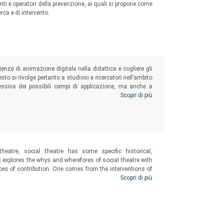
nanti e operatori della prevenzione, ai quali si propone come
rca e di intervento.
ienze di animazione digitale nella didattica e cogliere gli
testo si rivolge pertanto a studiosi e ricercatori nell’ambito
essiva dei possibili campi di applicazione, ma anche a
agli aspetti educativo-didattici dell’animazione digitale.
Scopri di più
heatre, social theatre has some specific historical,
 explores the whys and wherefores of social theatre with
 types of contribution. One comes from the interventions of
forming the Social. Education, Care and Social Inclusion
Scopri di più
 The second part is a more direct result of the Research
e fields of education, health and inclusion.