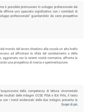
ome è possibile promuovere lo sviluppo professionale dei
offrirne uno spaccato significativo con i contributi di
sviluppo professionale" guardandolo da varie prospettive
e dal mondo del lavoro chiedono alla scuola un alto livello
escono ad affrontare la sfida del cambiamento e della
, aggiornata con le recenti novità normative, affronta la
condo una prospettiva di ricerca e sperimentazione.
acquisizione della competenza di lettura strumentale
ei risultati delle indagini OCSE PISA e IEA Pirls, il testo
a con i trend evidenziati dalle due indagini; presenta la
dell'automatismo di lettura; propone una rassegna degli
Scopri di più
 lettura strumentale.