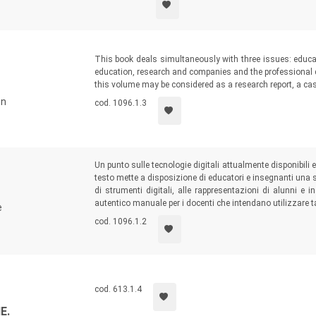
This book deals simultaneously with three issues: educat
education, research and companies and the professional d
this volume may be considered as a research report, a ca
on
cod. 1096.1.3
Un punto sulle tecnologie digitali attualmente disponibili 
testo mette a disposizione di educatori e insegnanti una
di strumenti digitali, alle rappresentazioni di alunni e 
autentico manuale per i docenti che intendano utilizzare ta
e
cod. 1096.1.2
cod. 613.1.4
E.