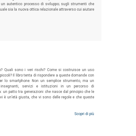
 un autentico processo di sviluppo; sugli strumenti che
uale sia la nuova ottica relazionale attraverso cui aiutare
 Quali sono i veri rischi? Come si costruisce un uso
 piccoli? Il libro tenta di rispondere a queste domande con
 per lo smartphone. Non un semplice strumento, ma un
 insegnanti, servizi e istituzioni in un percorso di
: un patto tra generazioni che nasce dal principio che le
vi è un’età giusta, che vi sono delle regole e che queste
Scopri di più