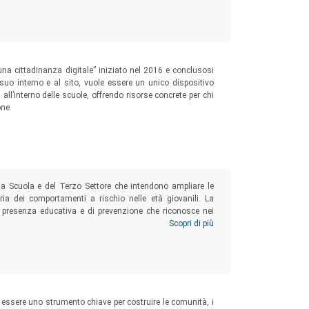
 una cittadinanza digitale” iniziato nel 2016 e conclusosi
 suo interno e al sito, vuole essere un unico dispositivo
all’interno delle scuole, offrendo risorse concrete per chi
one.
della Scuola e del Terzo Settore che intendono ampliare le
ria dei comportamenti a rischio nelle età giovanili. La
presenza educativa e di prevenzione che riconosce nei
 uno strumento di intervento grazie all’attivazione di
Scopri di più
 essere uno strumento chiave per costruire le comunità, i