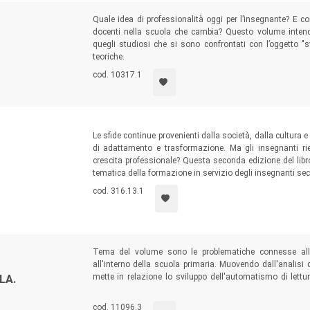
Quale idea di professionalità oggi per l’insegnante? E c
docenti nella scuola che cambia? Questo volume intende 
quegli studiosi che si sono confrontati con l’oggetto "
teoriche.
cod. 10317.1
Le sfide continue provenienti dalla società, dalla cultura 
di adattamento e trasformazione. Ma gli insegnanti ri
crescita professionale? Questa seconda edizione del libro
tematica della formazione in servizio degli insegnanti se
cod. 316.13.1
Tema del volume sono le problematiche connesse all'
all'interno della scuola primaria. Muovendo dall'analisi d
mette in relazione lo sviluppo dell'automatismo di lettur
LA.
didattica semplessa quale metodologia per lo sviluppo 
strumenti tecnologici per il supporto all'acquisizione della
cod. 11096.3