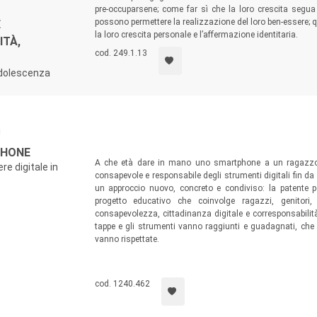
pre-occuparsene; come far sì che la loro crescita segua
possono permettere la realizzazione del loro ben-essere; q
E
la loro crescita personale e l’affermazione identitaria.
ITÀ,
cod. 249.1.13
adolescenza
i
PHONE
A che età dare in mano uno smartphone a un ragazzo?
re digitale in
consapevole e responsabile degli strumenti digitali fin da
un approccio nuovo, concreto e condiviso: la patente
progetto educativo che coinvolge ragazzi, genitori,
consapevolezza, cittadinanza digitale e corresponsabilità
tappe e gli strumenti vanno raggiunti e guadagnati, che 
vanno rispettate.
cod. 1240.462