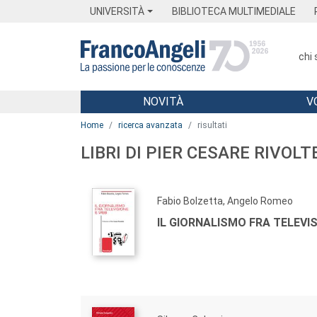
Menu
Main content
Footer
Menu
UNIVERSITÀ
BIBLIOTECA MULTIMEDIALE
chi
NOVITÀ
V
Main content
Home
ricerca avanzata
risultati
LIBRI DI PIER CESARE RIVOLT
Fabio Bolzetta, Angelo Romeo
IL GIORNALISMO FRA TELEVI