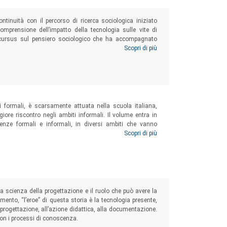
tinuità con il percorso di ricerca sociologica iniziato
 comprensione dell’impatto della tecnologia sulle vite di
excursus sul pensiero sociologico che ha accompagnato
n’analisi del modo in cui il contesto sociale si è evoluto,
Scopri di più
 scolastici e docenti: ne risulta una geografia di come il
nuove tecnologie.
i formali, è scarsamente attuata nella scuola italiana,
ore riscontro negli ambiti informali. Il volume entra in
rienze formali e informali, in diversi ambiti che vanno
n potenziale pronto per uscire dalle cornici sperimentali
Scopri di più
ssere messa a disposizione dell’intera cittadinanza.
a scienza della progettazione e il ruolo che può avere la
mento, “l’eroe” di questa storia è la tecnologia presente,
a progettazione, all’azione didattica, alla documentazione.
on i processi di conoscenza.