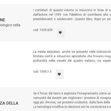
I contenuti di questo volume si muovono in linea di con
dall’autore nel 1999 con l’obiettivo di contribuire alla
preadolescenti e adolescenti. Questo libro, dopo un 
ONE
l’evoluzione dalla società analogica a quella digitale e u
iologico nella
riporta il contributo offerto dalle interviste a dirigenti
cod. 1520.839
sistema educativo italiano si è adattato all’impatto delle 
La
media education
, anche se presente nelle indicazion
limitata com’è a situazioni episodiche che trovano maggi
profondità nella varietà del quadro italiano, tra espe
dall’infanzia agli adulti, valorizzando una ricchezza e u
della ricerca e delle singole offerte formative locali per e
cod. 1096.1.6
Se il focus del testo è esplorare l’insegnamento come un
comunità dei docenti per migliorare i processi di insegna
oggi più che mai, nei processi scolastici, dalla fase dell
ZA DELLA
La tecnologia modifica la relazione con la conoscenza e c