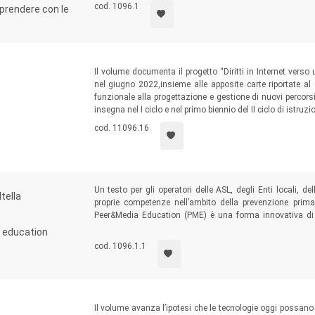
cod. 1096.1
pprendere con le
Il volume documenta il progetto “Diritti in Internet verso
nel giugno 2022,insieme alle apposite carte riportate al
funzionale alla progettazione e gestione di nuovi percorsi 
insegna nel I ciclo e nel primo biennio del II ciclo di istruzi
cod. 11096.16
Un testo per gli operatori delle ASL, degli Enti locali, 
tella
proprie competenze nell’ambito della prevenzione prima
Peer&Media Education (PME) è una forma innovativa di 
media, in particolare nei social network, uno spazio e
a education
competenze sociali diffuse.
cod. 1096.1.1
Il volume avanza l’ipotesi che le tecnologie oggi possano