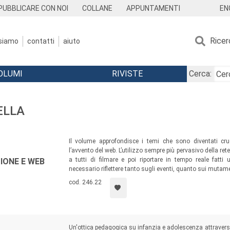
EN
PUBBLICARE CON NOI
COLLANE
APPUNTAMENTI
Ricer
 siamo
contatti
aiuto
OLUMI
RIVISTE
Cerca:
ELLA
Il volume approfondisce i temi che sono diventati cru
l’avvento del web. L’utilizzo sempre più pervasivo della ret
a tutti di filmare e poi riportare in tempo reale fatti
SIONE E WEB
necessario riflettere tanto sugli eventi, quanto sui mutame
cod. 246.22
Un'ottica pedagogica su infanzia e adolescenza attraver