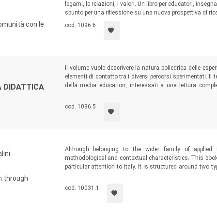
legami, le relazioni, i valori. Un libro per educatori, inseg
spunto per una riflessione su una nuova prospettiva di rice
omunità con le
cod. 1096.6
Il volume vuole descrivere la natura poliedrica delle esper
elementi di contatto tra i diversi percorsi sperimentati. Il 
della media education, interessati a una lettura compl
A DIDATTICA
insegnanti, educatori e pedagogisti particolarmente attenti 
cod. 1096.5
Although belonging to the wider family of applied t
lini
methodological and contextual characteristics. This book
particular attention to Italy. It is structured around two
some of the speakers at the International Conference Per
n through
through Theatre, held in Milan on 20-21 September 2019.
cod. 10031.1
Project of National Relevance (PRIN) of social theatre in th