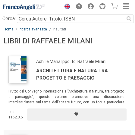
Menu
Cerca:
Main content
Home
ricerca avanzata
risultati
LIBRI DI RAFFAELE MILANI
Achille Maria Ippolito, Raffaele Milani
ARCHITETTURA E NATURA TRA
PROGETTO E PAESAGGIO
Frutto del Convegno internazionale “Architettura & Natura, tra progetto
e paesaggio”, questo volume promuove una discussione
interdisciplinare sul tema dell’abitare futuro, con un focus particolare
sul paesaggio. Un testo di grande importanza scientifica che vuole
cod.
essere un omaggio all’amico, allo studioso e al paesaggista Franco
1162.3.5
Zagari.