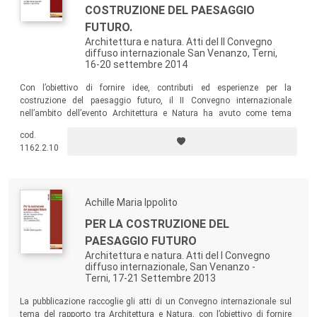
COSTRUZIONE DEL PAESAGGIO
FUTURO.
Architettura e natura. Atti del II Convegno
diffuso internazionale San Venanzo, Terni,
16-20 settembre 2014
Con l’obiettivo di fornire idee, contributi ed esperienze per la
costruzione del paesaggio futuro, il II Convegno internazionale
nell’ambito dell’evento Architettura e Natura ha avuto come tema
conduttore le modalità di intervento nel paesaggio. La pubblicazione
cod.
comprende gli interventi di tutti i relatori e rappresenta in pieno il valore
1162.2.10
scientifico e illustrativo del convegno.
Achille Maria Ippolito
PER LA COSTRUZIONE DEL
PAESAGGIO FUTURO
Architettura e natura. Atti del I Convegno
diffuso internazionale, San Venanzo -
Terni, 17-21 Settembre 2013
La pubblicazione raccoglie gli atti di un Convegno internazionale sul
tema del rapporto tra Architettura e Natura, con l’obiettivo di fornire