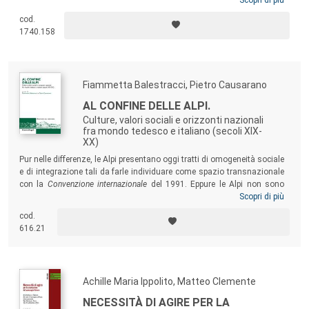
dibattito sulla transizione ecologica che sta segnando sempre di più la
cod.
nostra epoca, documenta una lunga storia cittadina di verde privato e
1740.158
pubblico, e quindi avanza ipotesi evolutive in linea con il proprio
passato.
Fiammetta Balestracci, Pietro Causarano
AL CONFINE DELLE ALPI.
Culture, valori sociali e orizzonti nazionali
fra mondo tedesco e italiano (secoli XIX-
XX)
Pur nelle differenze, le Alpi presentano oggi tratti di omogeneità sociale
e di integrazione tali da farle individuare come spazio transnazionale
con la
Convenzione internazionale
del 1991. Eppure le Alpi non sono
state solo luogo di transito e di comunicazione, ma anche confini
Scopri di più
contesi e controversi, diaframmi paradigmatici delle vicende nazionali
cod.
europee. In questo senso, la dinamica del confronto fra mondo
616.21
tedesco e italiano è significativa per comprendere il ruolo specifico che
questo territorio ha svolto nella storia del nostro continente.
Achille Maria Ippolito, Matteo Clemente
NECESSITÀ DI AGIRE PER LA