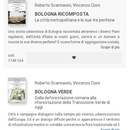
Roberto Scannavini, Vincenzo Cioni
BOLOGNA RICOMPOSTA
La città metropolitana e le sue tre periferie
Una storia urbanistica di Bologna raccontata attraverso i diversi Piani
regolatori, dall’Unità d’Italia ai nostri giorni, servirà in un domani a
ricucire le sue diverse periferie? E nuove forme di aggregazione sociale,
di comunicazione viaria, di abbellimento di strade e di costruzioni,
Scopri di più
oltre al ritorno della Natura dentro e fuori città, potrebbero riavvicinare
cod.
le
banlieue
al centro città? Questo volume intende favorire il
1740.164
rinnovamento urbano per una convivenza migliore e meno conflittuale
fra la parte centrale della città e le sue periferie otto-novecentesche.
Roberto Scannavini, Vincenzo Cioni
BOLOGNA VERDE
Dalla deforestazione romana alla
riforestazione della Transizione Verde di
oggi
Città e campagna dialogano nella sempre più intensa urbanizzazione
dell’Europa. Ed è un dialogo difficile perché si appesantisce il territorio
di infrastrutture mentre si vorrebbe conservare la flora tradizionale ed il
libero contatto di tutti con la Natura.
Bologna verde
si inserisce nel
Scopri di più