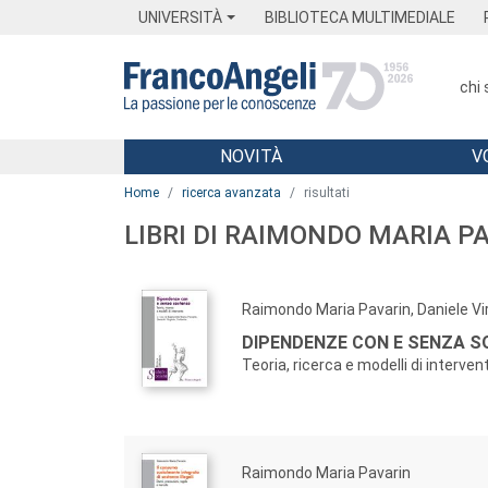
Menu
Main content
Footer
Menu
UNIVERSITÀ
BIBLIOTECA MULTIMEDIALE
chi
NOVITÀ
V
Main content
Home
ricerca avanzata
risultati
LIBRI DI RAIMONDO MARIA P
Raimondo Maria Pavarin, Daniele Vi
DIPENDENZE CON E SENZA 
Teoria, ricerca e modelli di interven
Raimondo Maria Pavarin