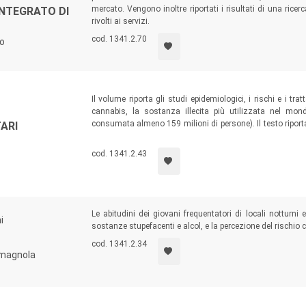
mercato. Vengono inoltre riportati i risultati di una ri
NTEGRATO DI
rivolti ai servizi.
cod. 1341.2.70
to
Il volume riporta gli studi epidemiologici, i rischi e i tra
cannabis, la sostanza illecita più utilizzata nel mon
consumata almeno 159 milioni di persone). Il testo riporta i
ARI
consumo e relativi a uso di cannabis e psicosi, ricoveri os
cod. 1341.2.43
Le abitudini dei giovani frequentatori di locali notturni
i
sostanze stupefacenti e alcol, e la percezione del rischio 
cod. 1341.2.34
omagnola