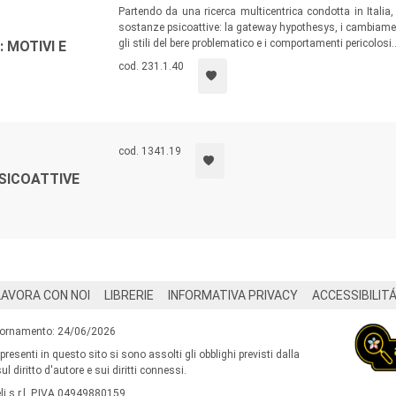
Partendo da una ricerca multicentrica condotta in Italia
sostanze psicoattive: la gateway hypothesys, i cambiamen
gli stili del bere problematico e i comportamenti pericolosi
 MOTIVI E
cod. 231.1.40
cod. 1341.19
SICOATTIVE
LAVORA CON NOI
LIBRERIE
INFORMATIVA PRIVACY
ACCESSIBILIT
iornamento: 24/06/2026
 presenti in questo sito si sono assolti gli obblighi previsti dalla
l diritto d'autore e sui diritti connessi.
i s.r.l. P.IVA 04949880159