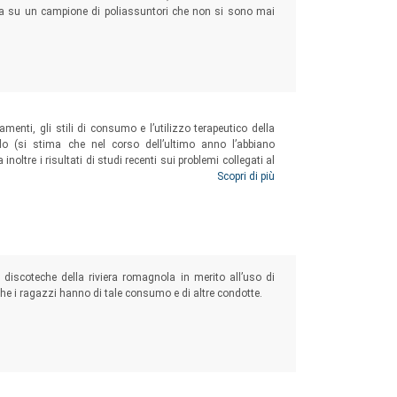
cerca su un campione di poliassuntori che non si sono mai
ttamenti, gli stili di consumo e l’utilizzo terapeutico della
do (si stima che nel corso dell’ultimo anno l’abbiano
noltre i risultati di studi recenti sui problemi collegati al
pedalieri, accessi al Pronto Soccorso, rischio di mortalità.
Scopri di più
 e discoteche della riviera romagnola in merito all’uso di
che i ragazzi hanno di tale consumo e di altre condotte.