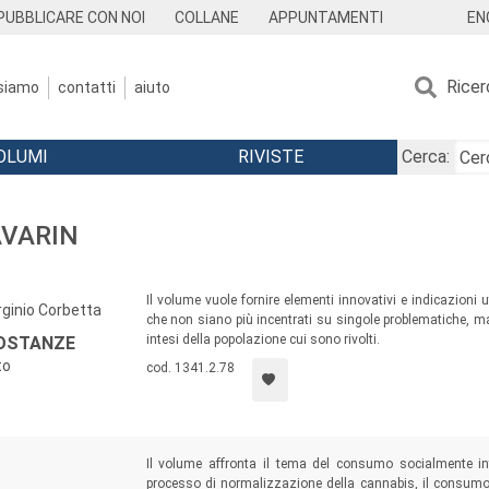
EN
PUBBLICARE CON NOI
COLLANE
APPUNTAMENTI
Ricer
 siamo
contatti
aiuto
OLUMI
RIVISTE
Cerca:
AVARIN
Il volume vuole fornire elementi innovativi e indicazioni u
rginio Corbetta
che non siano più incentrati su singole problematiche, ma
intesi della popolazione cui sono rivolti.
SOSTANZE
to
cod. 1341.2.78
Il volume affronta il tema del consumo socialmente integ
processo di normalizzazione della cannabis, il consumo 