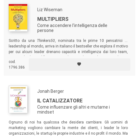
Liz Wiseman
MULTIPLIERS
Come accendere l'intelligenza delle
persone
Scritto da una
Thinkers50
, nominata tra le prime 10 pensatrici di
leadership al mondo, arriva in italiano il bestseller che esplora il motivo
per cui alcuni leader drenano capacità e intelligenza dai loro team,
mentre altri le amplificano per produrre risultati migliori. Ricco di casi
cod.
studio, di consigli pratici e tecniche dettagliate, questo libro mostra
1796.386
come diventare un vero
Moltiplicatore
.
Jonah Berger
IL CATALIZZATORE
Come influenzare gli altri e mutarne i
mindset
Ognuno di noi ha qualcosa che desidera cambiare. Gli uomini di
marketing vogliono cambiare la mente dei clienti, i leader le loro
organizzazioni, le startup le proprie industrie e il no profit il mondo. Ma
il cambiamento è difficile! Questo volume insegna a trovare l’elemento