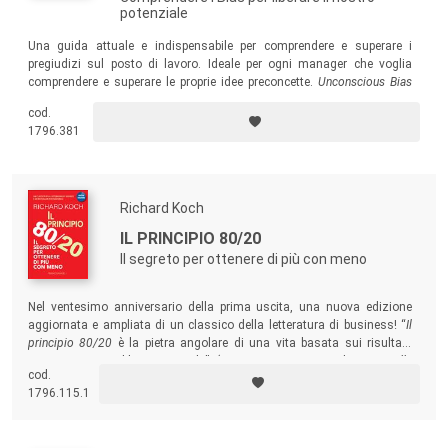
potenziale
Una guida attuale e indispensabile per comprendere e superare i
pregiudizi sul posto di lavoro. Ideale per ogni manager che voglia
comprendere e superare le proprie idee preconcette.
Unconscious Bias
non mostra solo come ogni pregiudizio sia il risultato di scorciatoie
cod.
mentali (il prodotto di personali simpatie e idiosincrasie), ma fornisce
1796.381
più di trenta strumenti per imparare a lasciarli alle spalle.
Richard Koch
IL PRINCIPIO 80/20
Il segreto per ottenere di più con meno
Nel ventesimo anniversario della prima uscita, una nuova edizione
aggiornata e ampliata di un classico della letteratura di business! “
Il
principio 80/20
è la pietra angolare di una vita basata sui risultati.
Leggete questo libro e usatelo” (Tim Ferriss, autore di
4 ore alla
cod.
settimana
).
1796.115.1