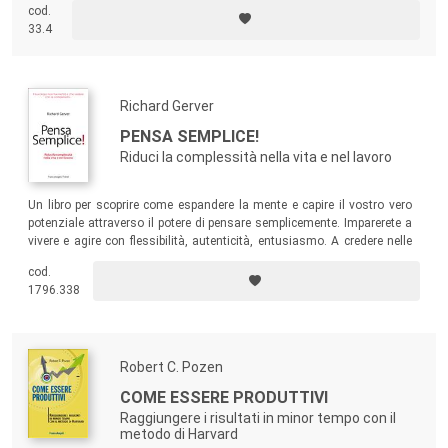
cod.
Thinkers360, propone in questo libro una strada possibile di
33.4
trasformazione a chi sa guardare lontano.
Richard Gerver
PENSA SEMPLICE!
Riduci la complessità nella vita e nel lavoro
Un libro per scoprire come espandere la mente e capire il vostro vero
potenziale attraverso il potere di pensare semplicemente. Imparerete a
vivere e agire con flessibilità, autenticità, entusiasmo. A credere nelle
vostre idee e pensare in modo autonomo, senza cercare
cod.
l’approvazione altrui. A rinnovare i vostri pensieri e i vostri
1796.338
comportamenti.
Robert C. Pozen
COME ESSERE PRODUTTIVI
Raggiungere i risultati in minor tempo con il
metodo di Harvard