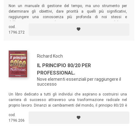
Non un manuale di gestione del tempo, ma uno strumento per
determinare gli obiettivi, dare priorità a quelli più significativi,
raggiungere una conoscenza più profonda di noi stessi e
dell’organizzazione in cui lavoriamo. Un testo per tutti, perché tutti
cod.
siamo accomunati dal bisogno di soddisfazione e di buon equilibrio
1796.272
tra vita professionale e familiare.
Richard Koch
IL PRINCIPIO 80/20 PER
PROFESSIONAL.
Nove elementi essenziali per raggiungere il
successo
Un libro dedicato a tutti gli individui che aspirano a costruirsi una
carriera di successo attraverso una trasformazione radicale nel
proprio lavoro. Dinanzi ai cambiamenti del mondo, il principio 80/20 è
uno strumento pratico di emancipazione sorprendentemente potente,
cod.
che permette alle persone di realizzare grandi progetti.
1796.206