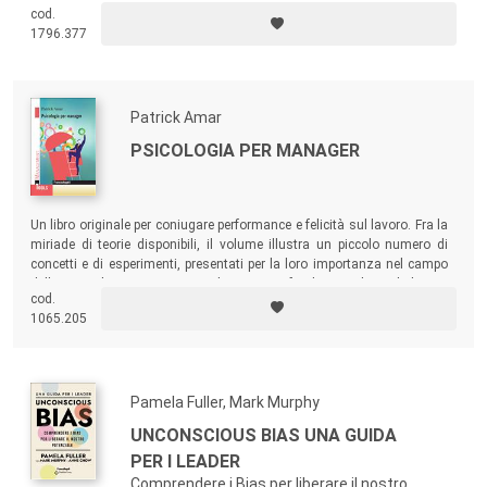
cod.
unico e originale che può favorire il cambiamento, fornendo le chiavi
1796.377
per vincere gli ostacoli e una serie di tecniche che possono portarti a
risultati straordinari.
Patrick Amar
PSICOLOGIA PER MANAGER
Un libro originale per coniugare performance e felicità sul lavoro. Fra la
miriade di teorie disponibili, il volume illustra un piccolo numero di
concetti e di esperimenti, presentati per la loro importanza nel campo
della psicologia e ritenuti di portata fondamentale nel lavoro
cod.
quotidiano dei manager. Un testo pratico che contribuirà allo sviluppo
1065.205
personale e professionale di ognuno di noi.
Pamela Fuller, Mark Murphy
UNCONSCIOUS BIAS UNA GUIDA
PER I LEADER
Comprendere i Bias per liberare il nostro