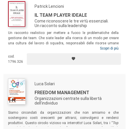
Patrick Lencioni
IL TEAM PLAYER IDEALE
Come riconoscere le tre virtù essenziali.
Un racconto sulla leadership
Un racconto realistico per mettere a fuoco le problematiche della
gestione dei team. Che siate leader alla ricerca di un modo per creare
una cultura del lavoro di squadra, responsabili delle risorse umane
con il compito di selezionare e assumere dei
team player
, o dipendenti
Scopri di più
che ambiscono ad apportare un significativo contributo al vostro
cod.
gruppo di lavoro, il libro vi offrirà un modo diverso per osservare il
1796.326
rapporto con i vostri collaboratori e colleghi e gli strumenti pratici per
migliorarlo.
Luca Solari
FREEDOM MANAGEMENT
Organizzazioni centrate sulla libertà
dell’individuo
Siamo circondati da organizzazioni che non amiamo e che
sostengono costi crescenti per attrarci, coinvolgerci e renderci
produttivi. Questo circolo vizioso va interrotto! Luca Solari, tra i “
Top
20 Global Thought Leaders and Influencers on Future of Work
” di