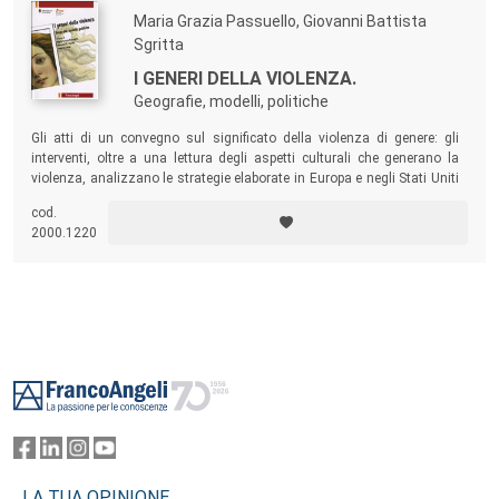
Maria Grazia Passuello, Giovanni Battista
Sgritta
I GENERI DELLA VIOLENZA.
Geografie, modelli, politiche
Gli atti di un convegno sul significato della violenza di genere: gli
interventi, oltre a una lettura degli aspetti culturali che generano la
violenza, analizzano le strategie elaborate in Europa e negli Stati Uniti
per prevenire e contrastare la violenza di genere, secondo un approccio
cod.
integrato che vede coinvolti anche gli uomini.
2000.1220
Footer
LA TUA OPINIONE