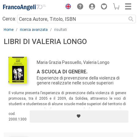
Menu
Cerca:
Main content
Home
ricerca avanzata
risultati
LIBRI DI VALERIA LONGO
Maria Grazia Passuello, Valeria Longo
A SCUOLA DI GENERE.
Esperienze di prevenzione della violenza di
genere realizzate nelle scuole superiori
Il volume presenta l’esperienza di prevenzione della violenza di genere
promossa, tra il 2005 e il 2009, da Solidea, attraverso le voci di
studenti e studentesse di alcune scuole medie superiori del territorio di
Roma e provincia che hanno raccontato le loro emozioni, i loro
cod.
pensieri, il loro rapporto con il mondo adulto e con i compagni e
2000.1300
l’ambivalente desiderio di sperimentarsi in un rapporto a due.