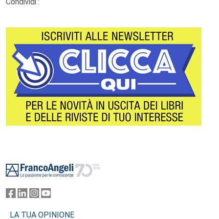
Condividi :
Footer
LA TUA OPINIONE