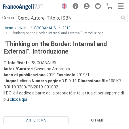
Menu
Cerca:
Main content
Home
riviste
PSICOANALISI
2019
"Thinking on the Border: Internal and External". Introduzione
"Thinking on the Border: Internal and
External". Introduzione
Titolo Rivista
PSICOANALISI
Autori/Curatori
Giovanna Ambrosio
Anno di pubblicazione
2019
Fascicolo
2019/1
Lingua
Italiano
Numero pagine
3
P.
9-11
Dimensione file
108 KB
DOI
10.3280/PSI2019-001002
Il DOI è il codice a barre della proprietà intellettuale: per saperne di
più
clicca qui
ANTEPRIMA
CITAMI