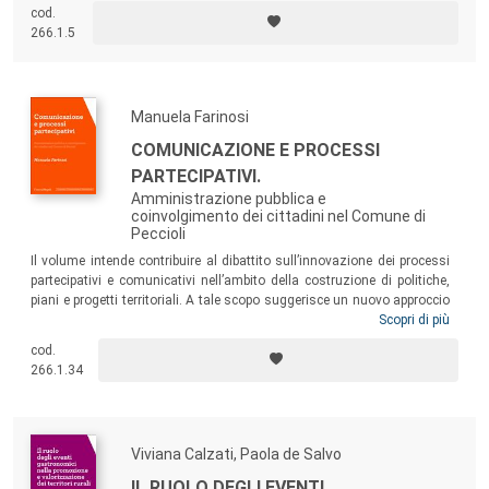
cod.
266.1.5
Manuela Farinosi
COMUNICAZIONE E PROCESSI
PARTECIPATIVI.
Amministrazione pubblica e
coinvolgimento dei cittadini nel Comune di
Peccioli
Il volume intende contribuire al dibattito sull’innovazione dei processi
partecipativi e comunicativi nell’ambito della costruzione di politiche,
piani e progetti territoriali. A tale scopo suggerisce un nuovo approccio
metodologico che mira a superare le principali criticità legate alle
Scopri di più
tecniche comunemente utilizzate per il coinvolgimento della
cod.
cittadinanza – mediante l’adozione di una combinazione di metodi
266.1.34
diversi quali interviste informative, focus group e analisi delle tracce
digitali –, come testimonia il lavoro svolto con i cittadini del Comune
di Peccioli (Pisa).
Viviana Calzati, Paola de Salvo
IL RUOLO DEGLI EVENTI