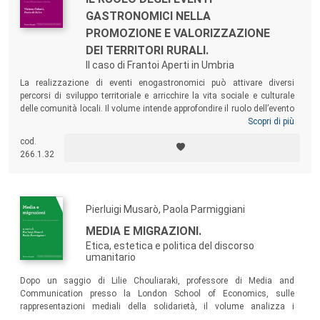
GASTRONOMICI NELLA
PROMOZIONE E VALORIZZAZIONE
DEI TERRITORI RURALI.
Il caso di Frantoi Aperti in Umbria
La realizzazione di eventi enogastronomici può attivare diversi
percorsi di sviluppo territoriale e arricchire la vita sociale e culturale
delle comunità locali. Il volume intende approfondire il ruolo dell’evento
Frantoi Aperti nello sviluppo economico e sociale dei comuni umbri
Scopri di più
coinvolti nell’iniziativa, analizzando la dimensione motivazionale del
cod.
turista, le caratteristiche dell’offerta territoriale e la partecipazione della
266.1.32
comunità locale all’evento.
Pierluigi Musarò, Paola Parmiggiani
MEDIA E MIGRAZIONI.
Etica, estetica e politica del discorso
umanitario
Dopo un saggio di Lilie Chouliaraki, professore di Media and
Communication presso la London School of Economics, sulle
rappresentazioni mediali della solidarietà, il volume analizza i
processi comunicativi che riguardano l’immigrazione in Italia, con