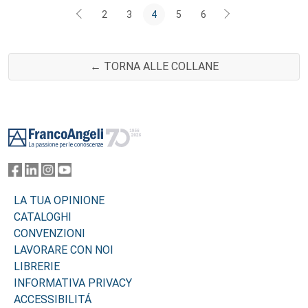
2
3
4
5
6
← TORNA ALLE COLLANE
Footer
LA TUA OPINIONE
CATALOGHI
CONVENZIONI
LAVORARE CON NOI
LIBRERIE
INFORMATIVA PRIVACY
ACCESSIBILITÁ