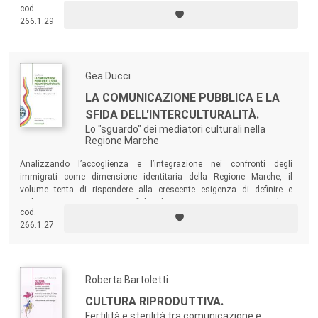
cod.
particolare attenzione agli aspetti etici, estetici e politici della “narrativa
266.1.29
umanitaria” che spesso li caratterizza.
Gea Ducci
LA COMUNICAZIONE PUBBLICA E LA
SFIDA DELL'INTERCULTURALITÀ.
Lo "sguardo" dei mediatori culturali nella
Regione Marche
Analizzando l’accoglienza e l’integrazione nei confronti degli
immigrati come dimensione identitaria della Regione Marche, il
volume tenta di rispondere alla crescente esigenza di definire e
sviluppare competenze specifiche di comunicazione istituzionale e
cod.
sociale per soddisfare i bisogni comunicativi della popolazione
266.1.27
immigrata e autoctona.
Roberta Bartoletti
CULTURA RIPRODUTTIVA.
Fertilità e sterilità tra comunicazione e