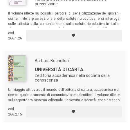
prevenzione
Il volume riflette su possibili percorsi di sensibilizzazione dei giovani
sui temi della procreazione e della salute riproduttiva, e si interroga
sulle
criticità della comunicazione sulla salute riproduttiva in Italia,
che attraversa media tradizionali di massa e nuovi luoghi della rete, e
cod.
su ambivalenze e silenzi che connotano i vissuti sommersi di donne e
266.1.26
uomini con problemi di fertilità.
Barbara Bechelloni
UNIVERSITÀ DI CARTA.
L'editoria accademica nella società della
conoscenza
Un viaggio attraverso il mondo dell’editoria di cultura, accademica e di
ricerca quale strumento di comunicazione scientifica. Il volume riflette
sul rapporto tra sistema editoriale, università e società, considerando
le diverse esigenze conoscitive, professionali e di mercato a cui
cod.
l’editoria deve rispondere.
266.2.15