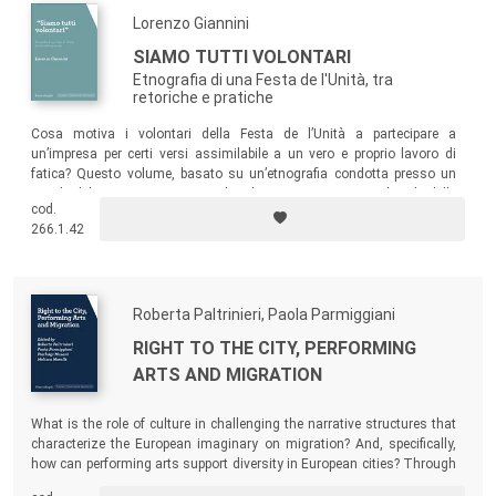
culturale ai temi capace di dar conto dei processi di
Lorenzo Giannini
mutamento in atto nella produzione e riproduzione della
cultura.
SIAMO TUTTI VOLONTARI
La collana appare particolarmente orientata a quegli ambiti
Etnografia di una Festa de l'Unità, tra
retoriche e pratiche
teorici e di ricerca che investono concetti del sapere
sociologico sul campo: le classi sociali, il consenso,
Cosa motiva i volontari della Festa de l’Unità a partecipare a
un’impresa per certi versi assimilabile a un vero e proprio lavoro di
l’inclusione, il potere, l’habitus, le narrazioni, le audience.
fatica? Questo volume, basato su un’etnografia condotta presso un
Nello specifico si intende promuovere riflessioni teoriche e
circolo del Partito Democratico di Bologna, si concentra sul ruolo delle
cod.
ricerche empiriche su fenomeni del consumo e della
pratiche nel costruire il senso della partecipazione dei volontari, un
266.1.42
aspetto raramente preso in considerazione dalla letteratura esistente.
comunicazione espressione di processi di innovazione
sociale capaci di ridurre le disuguaglianze, produrre
coesione sociale, nuovi modelli di governance, nuove forme
Roberta Paltrinieri, Paola Parmiggiani
della partecipazione.
RIGHT TO THE CITY, PERFORMING
I volumi pubblicati sono sottoposti a una procedura di
ARTS AND MIGRATION
valutazione e accettazione “doubleblind-peer-review”
What is the role of culture in challenging the narrative structures that
(doppio referaggio anonimo).
characterize the European imaginary on migration? And, specifically,
how can performing arts support diversity in European cities? Through
Comitato Scientifico
different research and curatorial experiences, the volume offers new