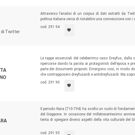
Attraverso l’analisi di un corpus di dati estratti da Twi
politica italiana cerca di ristabilire una connessione con i c
cod. 291.94
a di Twitter
Le tappe essenziali del celeberrimo caso Dreyfus, dalla 
ripercorse dando la parola ai protagonisti dell’epoca e pr
parte dei documenti proposti. Emergono così, in modo dire
ITA
che contrapposero dreyfusardi e antidreyfusardi. Ma sopratt
RNO
cod. 291.90
Il periodo Nara (710-794) ha svolto un ruolo di fondamen
del Giappone. In occasione del milletrecentesimo anniver
tenta di spiegare diversi aspetti della vita culturale del Gi
ARA
giurisprudenza alle conoscenze scientifiche, dalla linguist
costume.
cod. 291.93