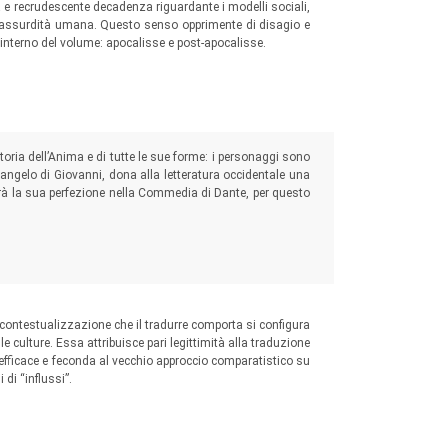
a e recrudescente decadenza riguardante i modelli sociali,
dell’assurdità umana. Questo senso opprimente di disagio e
l’interno del volume: apocalisse e post-apocalisse.
storia dell’Anima e di tutte le sue forme: i personaggi sono
Vangelo di Giovanni, dona alla letteratura occidentale una
erà la sua perfezione nella Commedia di Dante, per questo
contestualizzazione che il tradurre comporta si configura
 le culture. Essa attribuisce pari legittimità alla traduzione
ù efficace e feconda al vecchio approccio comparatistico su
di “influssi”.