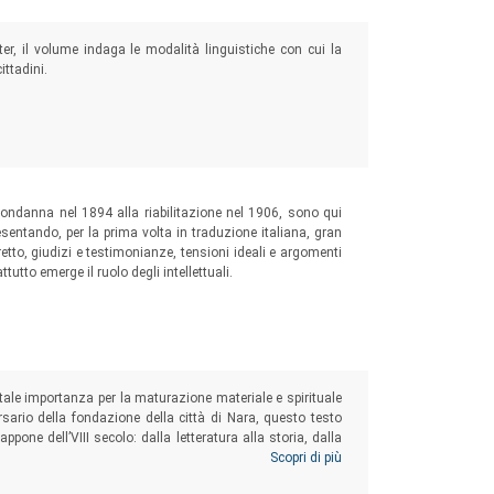
tter, il volume indaga le modalità linguistiche con cui la
ittadini.
condanna nel 1894 alla riabilitazione nel 1906, sono qui
esentando, per la prima volta in traduzione italiana, gran
tto, giudizi e testimonianze, tensioni ideali e argomenti
utto emerge il ruolo degli intellettuali.
tale importanza per la maturazione materiale e spirituale
sario della fondazione della città di Nara, questo testo
appone dell’VIII secolo: dalla letteratura alla storia, dalla
ica al pensiero filosofico, dall’archeologia alla storia del
Scopri di più