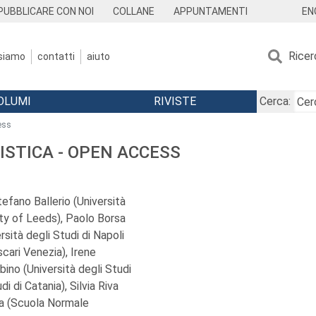
EN
PUBBLICARE CON NOI
COLLANE
APPUNTAMENTI
Ricer
 siamo
contatti
aiuto
OLUMI
RIVISTE
Cerca:
cess
ISTICA - OPEN ACCESS
Stefano Ballerio (Università
ity of Leeds), Paolo Borsa
sità degli Studi di Napoli
scari Venezia), Irene
bino (Università degli Studi
di di Catania), Silvia Riva
lla (Scuola Normale