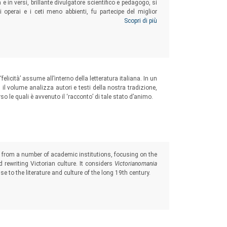
 e in versi, brillante divulgatore scientifico e pedagogo, si
i operai e i ceti meno abbienti, fu partecipe del miglior
egno di uomo politico, prima come consigliere comunale e
Scopri di più
‘felicità’ assume all’interno della letteratura italiana. In un
il volume analizza autori e testi della nostra tradizione,
erso le quali è avvenuto il ‘racconto’ di tale stato d’animo.
 from a number of academic institutions, focusing on the
rewriting Victorian culture. It considers
Victorianomania
 to the literature and culture of the long 19th century.