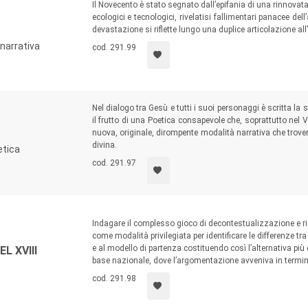
Il Novecento è stato segnato dall’epifania di una rinnovat
ecologici e tecnologici, rivelatisi fallimentari panacee 
devastazione si riflette lungo una duplice articolazione al
narrativa
cod. 291.99
Nel dialogo tra Gesù e tutti i suoi personaggi è scritta la 
il frutto di una Poetica consapevole che, soprattutto nel 
nuova, originale, dirompente modalità narrativa che trov
divina.
etica
cod. 291.97
Indagare il complesso gioco di decontestualizzazione e ri
come modalità privilegiata per identificare le differenze tra
e al modello di partenza costituendo così l’alternativa pi
L XVIII
base nazionale, dove l’argomentazione avveniva in termini 
cod. 291.98