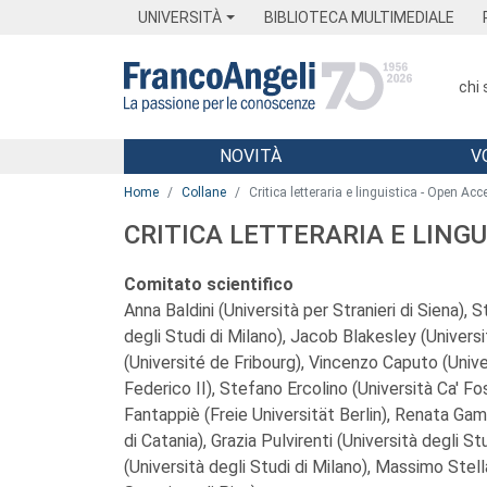
Menu
Main content
Footer
Menu
UNIVERSITÀ
BIBLIOTECA MULTIMEDIALE
chi
NOVITÀ
V
Main content
Home
Collane
Critica letteraria e linguistica - Open Ac
CRITICA LETTERARIA E LINGU
Comitato scientifico
Anna Baldini (Università per Stranieri di Siena), 
degli Studi di Milano), Jacob Blakesley (Univers
(Université de Fribourg), Vincenzo Caputo (Univer
Federico II), Stefano Ercolino (Università Ca' Fo
Fantappiè (Freie Universität Berlin), Renata Gam
di Catania), Grazia Pulvirenti (Università degli Stu
(Università degli Studi di Milano), Massimo Ste