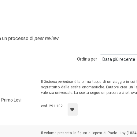
 a un processo di
peer review
Ordina per
Il
Sistema periodico
è la prima tappa di un viaggio in cui P
soprattutto dalle scelte onomastiche. L’autore crea un 
valenza universale. La scelta segue un percorso che trova 
agli “eroi”, agli “amici”, ai “maestri”, agli esseri “scaleni” 
i Primo Levi
drammaticamente, un cuore messo a nudo nell’apparente d
cod. 291.102
Il volume presenta la figura e l’opera di Paolo Lioy (1834