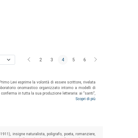
2
3
4
5
6
rimo Levi esprime la volontà di essere scrittore, rivelata
laboratorio onomastico organizzato intorno a modelli di
conferma in tutta la sua produzione letteraria: ai “santi”,
del
Lager
corrispondono tipologie ben precise che rivelano,
Scopri di più
istanza di una grande letteratura.
-1911), insigne naturalista, poligrafo, poeta, romanziere,