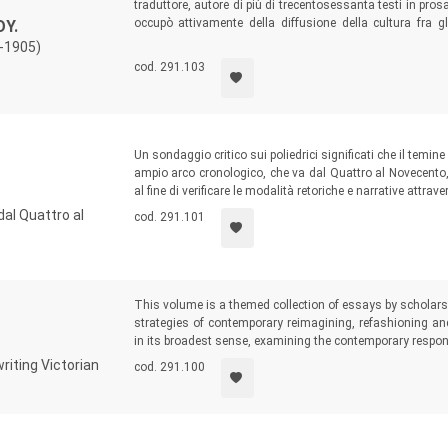
traduttore, autore di più di trecentosessanta testi in prosa
occupò attivamente della diffusione della cultura fra gl
Y.
attivismo vicentino antiasburgico e dimostrò il suo imp
1-1905)
provinciale, poi come deputato e senatore del Regno.
cod. 291.103
Un sondaggio critico sui poliedrici significati che il temine 
ampio arco cronologico, che va dal Quattro al Novecento, 
al fine di verificare le modalità retoriche e narrative attrav
 dal Quattro al
cod. 291.101
This volume is a themed collection of essays by scholars
strategies of contemporary reimagining, refashioning and 
in its broadest sense, examining the contemporary response
riting Victorian
cod. 291.100