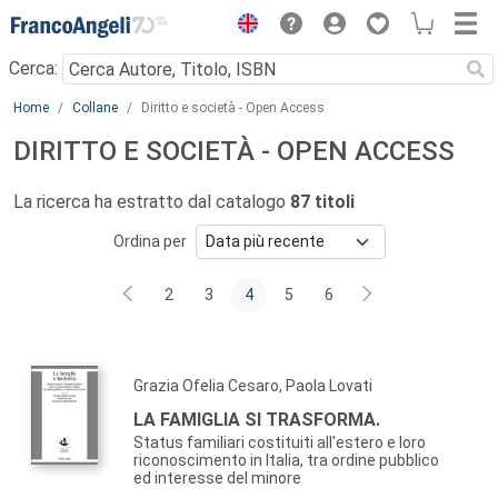
Menu
Cerca:
Main content
Home
Collane
Diritto e società - Open Access
DIRITTO E SOCIETÀ - OPEN ACCESS
La ricerca ha estratto dal catalogo
87 titoli
Ordina per
2
3
4
5
6
Grazia Ofelia Cesaro, Paola Lovati
LA FAMIGLIA SI TRASFORMA.
Status familiari costituiti all'estero e loro
riconoscimento in Italia, tra ordine pubblico
ed interesse del minore