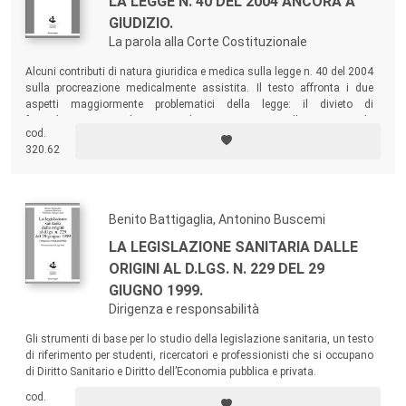
LA LEGGE N. 40 DEL 2004 ANCORA A
GIUDIZIO.
La parola alla Corte Costituzionale
Alcuni contributi di natura giuridica e medica sulla legge n. 40 del 2004
sulla procreazione medicalmente assistita. Il testo affronta i due
aspetti maggiormente problematici della legge: il divieto di
fecondazione con donazione di gameti esterni alla coppia e la
cod.
diagnosi genetica preimpianto.
320.62
Benito Battigaglia, Antonino Buscemi
LA LEGISLAZIONE SANITARIA DALLE
ORIGINI AL D.LGS. N. 229 DEL 29
GIUGNO 1999.
Dirigenza e responsabilità
Gli strumenti di base per lo studio della legislazione sanitaria, un testo
di riferimento per studenti, ricercatori e professionisti che si occupano
di Diritto Sanitario e Diritto dell’Economia pubblica e privata.
cod.