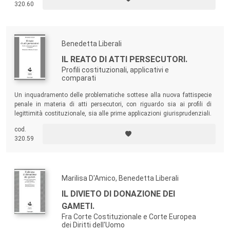
320.60
Benedetta Liberali
IL REATO DI ATTI PERSECUTORI.
Profili costituzionali, applicativi e
comparati
Un inquadramento delle problematiche sottese alla nuova fattispecie
penale in materia di atti persecutori, con riguardo sia ai profili di
legittimità costituzionale, sia alle prime applicazioni giurisprudenziali.
Il testo offre inoltre una completa ricognizione delle discipline adottate
cod.
negli ordinamenti degli Stati dell’Unione Europea e il riferimento ad altri
320.59
Paesi che hanno adottato soluzioni peculiari.
Marilisa D'Amico, Benedetta Liberali
IL DIVIETO DI DONAZIONE DEI
GAMETI.
Fra Corte Costituzionale e Corte Europea
dei Diritti dell'Uomo