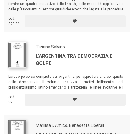
fornire un quadro esaustivo delle finalità, delle modalità applicative e
delle più ricorrenti questioni giuridiche e tecniche legate alle procedure
concorsuali. Una guida articolata di rapida consultazione per
cod.
professionisti e operatori del diritto che si confrontano con la
320.39
normativa fallimentare.
Tiziana Salvino
L'ARGENTINA TRA DEMOCRAZIA E
GOLPE
L’arduo percorso compiuto dall’Argentina per approdare alla conquista
della democrazia. Il volume analizza i motivi fallimentari del
presidenzialismo latino-americano e tratteggia le linee evolutive e i
segni del cambiamento, attraverso uno studio approfondito delle
cod.
recenti forme di governo presidenziale.
320.63
Marilisa D'Amico, Benedetta Liberali