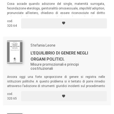
Cosa accade quando adozione del single, maternità surrogata,
fecondazione eterologa, genitorialità omosessuale,
stepchild adoption
,
pronunciate all’estero, chiedono di essere riconosciute nel diritto
italiano? Il volume rappresenta un’utile raccolta interdisciplinare per
cod.
approfondire alcuni temi che si porranno sempre di più nella pratica
320.64
giudiziaria.
Stefania Leone
L'EQUILIBRIO DI GENERE NEGLI
ORGANI POLITICI.
Misure promozionali e principi
costituzionali
Ancora oggi una forte sproporzione di genere si registra nelle
istituzioni politiche. A questo problema si è tentato di porre rimedio
attraverso l’adozione di strumenti giuridici incidenti sul procedimento
elettorale, ma anche sulla formazione di organi politici non elettivi
cod.
quali le Giunte regionali e degli enti locali. Il volume intende analizzare
320.65
le questioni di ordine costituzionale sottese a questo tipo di misure.