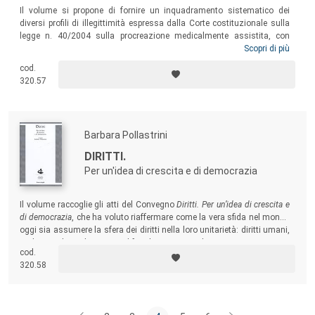
Il volume si propone di fornire un inquadramento sistematico dei
diversi profili di illegittimità espressa dalla Corte costituzionale sulla
legge n. 40/2004 sulla procreazione medicalmente assistita, con
particolare attenzione alla dimensione sovranazionale che sempre più
Scopri di più
caratterizza la tutela dei diritti e la materia della procreazione
cod.
assistita, in particolare a seguito della pronuncia resa, su analoga
320.57
questione, nei confronti dell’Austria dalla Corte Europea dei Diritti
dell’Uomo.
Barbara Pollastrini
DIRITTI.
Per un'idea di crescita e di democrazia
Il volume raccoglie gli atti del Convegno
Diritti. Per un’idea di crescita e
di democrazia
, che ha voluto riaffermare come la vera sfida nel mondo
oggi sia assumere la sfera dei diritti nella loro unitarietà: diritti umani,
civili, sociali e politici sono difatti la premessa di una nuova economia
cod.
e del grado effettivo di democrazia e civiltà.
320.58