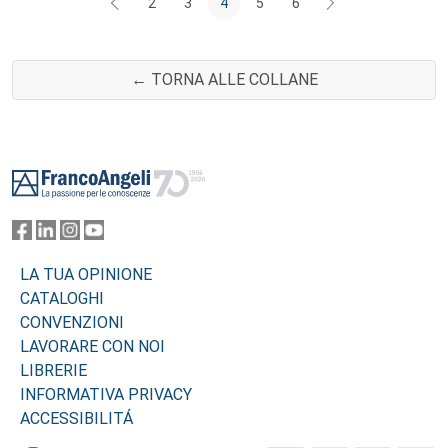
2
3
4
5
6
← TORNA ALLE COLLANE
Footer
LA TUA OPINIONE
CATALOGHI
CONVENZIONI
LAVORARE CON NOI
LIBRERIE
INFORMATIVA PRIVACY
ACCESSIBILITÁ