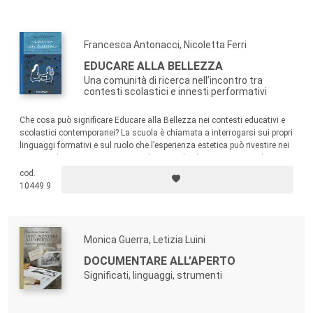
de Campinas (Brasil),
Elena Luciano,
Università di Parma,
Susanna Mantovani,
Università di Milano-Bicocca,
Paolo
Mottana,
Università di Milano-Bicocca,
Marisa Musaio,
Francesca Antonacci, Nicoletta Ferri
Università Cattolica del Sacro Cuore di Milano,
Silvia
EDUCARE ALLA BELLEZZA
Nogueira Chaves,
Universidade Federal do Pará (Brasil),
Lola
Una comunità di ricerca nell’incontro tra
Ottolini,
Politecnico di Milano,
Chiara Panciroli,
Università di
contesti scolastici e innesti performativi
Bologna,
Pier Giuseppe Rossi,
Università di Macerata,
Michela Schenetti,
Università di Bologna,
María Ainoa
Che cosa può significare Educare alla Bellezza nei contesti educativi e
scolastici contemporanei? La scuola è chiamata a interrogarsi sui propri
Zabalza-Cerdeiriña,
Universidad de Vigo (España),
Franca
linguaggi formativi e sul ruolo che l’esperienza estetica può rivestire nei
Zuccoli,
Università di Milano-Bicocca.
processi di insegnamento-apprendimento. Il volume si propone di
restituire un percorso di ricerca e sperimentazione nel dialogo congiunto
cod.
tra mondo della scuola, ricerca pedagogica e pratiche artistiche.
L’educazione è espressione di una sensibilità politica
10449.9
capace di trasformare il mondo a partire dalle sue
molteplici possibilità. La bellezza è intesa come apertura di
responsabilità, non solo teoretica ma soprattutto
Monica Guerra, Letizia Luini
espressiva, di quelle parti che fuori o dentro al soggetto
DOCUMENTARE ALL’APERTO
ancora possono nascere o mutare, producendo
Significati, linguaggi, strumenti
cambiamento, senza incorrere in pretese di gradevolezza,
compiutezza o modellizzazione.