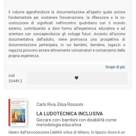
Al fine di intercettare e promuovere pensieri e pratiche che
testimoniano l'interdipendenza delle dimensioni etica ed
Il volume approfondisce la documentazione all’aperto quale azione
estetica, la collana accoglie studi e ricerche che esplorano
fondamentale per sostenere l’osservazione, la riflessione e la co-
costruzione di significati nell’incontro quotidiano con il mondo
le questioni e gli eventi educativi come espressioni di
esterno, contribuendo a dare forma all’esperienza educativa e ad
quella vitalità creativa e poietica capace di far affiorare nel
orientare con consapevolezza gli sviluppi futuri. Accanto all’azione
mondo le connessioni tra i singoli, le comunità e i contesti.
documentativa dell’adulto, viene promossa una prospettiva di
documentazione partecipata, in cui bambini, bambine, ragazzi e
Educazione e politiche della bellezza percorre itinerari
ragazze possono essere attivamente coricercatori e coricercatrici della
metodologici, ermeneutici e teorico-filosofici lungo i quali il
propria esperienza.
pensiero e la prassi possano essere sempre più capaci di
Scopri di più
progettarsi e progettare trasformazioni sensibili come
orizzonti dell’educare.
cod.
20449.2
La collana si rivolge a studenti, educatori, insegnanti,
formatori, studiosi, professionisti della relazione e a quanti
vivano e intendano proporre, per sé e per gli altri, la
Carlo Riva, Elisa Rossoni
bellezza come forma vivente dell’apprendimento.
LA LUDOTECNICA INCLUSIVA
Tutti i volumi pubblicati sono sottoposti a referaggio in
Giocare con i bambini con disabilità come
metodologia educativa
doppio cieco.
Ideato dall’associazione L’abilità onlus di Milano, lo Spazio Gioco è un