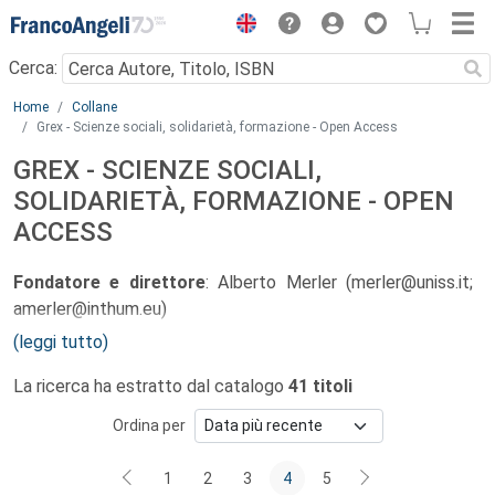
Menu
Cerca:
Main content
Home
Collane
Grex - Scienze sociali, solidarietà, formazione - Open Access
GREX - SCIENZE SOCIALI,
SOLIDARIETÀ, FORMAZIONE - OPEN
ACCESS
Fondatore e direttore
: Alberto Merler (merler@uniss.it;
amerler@inthum.eu)
(leggi tutto)
Condirettore:
Andrea Vargiu (avargiu@uniss.it)
La ricerca ha estratto dal catalogo
41 titoli
Comitato editoriale
Ordina per
Stefano Chessa, Mariantonietta Cocco, Romina Deriu,
Alberto Merler, Andrea Vargiu.
1
2
3
4
5