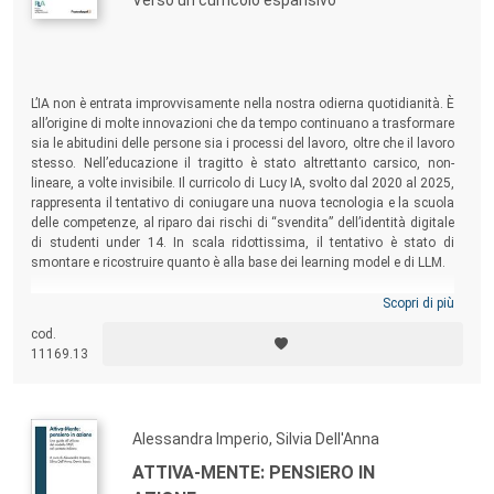
promuovere apprendimento, tenendo conto del dibattito
Verso un curricolo espansivo
contemporaneo in pedagogia, didattica, psicologia
cognitiva, neuroscienze. In quest’ottica, i testi proposti
esplorano i metodi, le strategie, le tecniche e gli strumenti
L’IA non è entrata improvvisamente nella nostra odierna quotidianità. È
efficaci nei percorsi di educazione, istruzione e formazione,
all’origine di molte innovazioni che da tempo continuano a trasformare
scolastica ed extrascolastica, lungo tutto l’arco della vita.
sia le abitudini delle persone sia i processi del lavoro, oltre che il lavoro
Oggetti di interesse sono quindi l’educazione e la
stesso. Nell’educazione il tragitto è stato altrettanto carsico, non-
lineare, a volte invisibile. Il curricolo di Lucy IA, svolto dal 2020 al 2025,
formazione improntate dall’evidenza quantitativa e
rappresenta il tentativo di coniugare una nuova tecnologia e la scuola
qualitativa, l’apprendimento esperienziale in diversi
delle competenze, al riparo dai rischi di “svendita” dell’identità digitale
contesti - dal gioco spontaneo del bambino all’interazione
di studenti under 14. In scala ridottissima, il tentativo è stato di
smontare e ricostruire quanto è alla base dei learning model e di LLM.
mediata dai social network -, i linguaggi mediali per
l’apprendimento e le tecnologie in grado di promuoverlo, il
Scopri di più
potenziamento cognitivo come strumento per affrontare
cod.
un vasto spettro di bisogni educativi, la gamification, la
11169.13
robotica educativa, la giocomotricità e le sinergie tra
apprendimento cognitivo e motorio, lo storytelling, i
prodotti mono e multimediali per l’infanzia e il gioco
Alessandra Imperio, Silvia Dell'Anna
educativo nelle sue varie forme e accezioni.
ATTIVA-MENTE: PENSIERO IN
La collana accoglie contributi di studiosi italiani e di altri