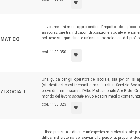
Il volume intende approfondire l’impatto del gioco d
associazione tra indicatori di posizione sociale e fenome
politiche sul gambling e un’analisi sociologica del profilo 
EMATICO
ricerca italiana dedicata ai costi sociali del fenomeno. 
Politica ed Economia, ma anche per i policymaker int
cod. 1130.350
affrontare un tema al centro del dibattito pubblico.
Una guida per gli operatori del sociale, sia per chi si a
(studenti dei corsi triennali e magistrali in Servizio Soci
prove di ammissione all’Albo Professionale A e B dell’Ordi
ZI SOCIALI
mondo del
lavoro sociale
e vuole capire meglio come funzi
cod. 1130.323
Il libro presenta e discute un’esperienza professionale plu
diffusi nel sistema dei servizi alla persona, proponendos