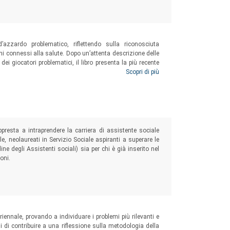
’azzardo problematico, riflettendo sulla riconosciuta
ni connessi alla salute. Dopo un’attenta descrizione delle
dei giocatori problematici, il libro presenta la più recente
Un testo per gli studenti dei corsi di Sociologia, Scienza
Scopri di più
eressati a conoscere dati e acquisire metodologie per
ppresta a intraprendere la carriera di assistente sociale
ale, neolaureati in Servizio Sociale aspiranti a superare le
ne degli Assistenti sociali) sia per chi è già inserito nel
oni.
riennale, provando a individuare i problemi più rilevanti e
i di contribuire a una riflessione sulla metodologia della