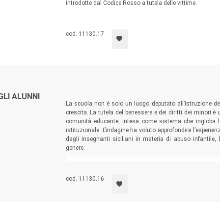
introdotte dal Codice Rosso a tutela delle vittime.
cod. 11130.17
e
GLI ALUNNI
La scuola non è solo un luogo deputato all’istruzione d
crescita. La tutela del benessere e dei diritti dei minori 
comunità educante, intesa come sistema che ingloba la 
istituzionale. L’indagine ha voluto approfondire l’esperien
dagli insegnanti siciliani in materia di abuso infantile,
genere.
cod. 11130.16