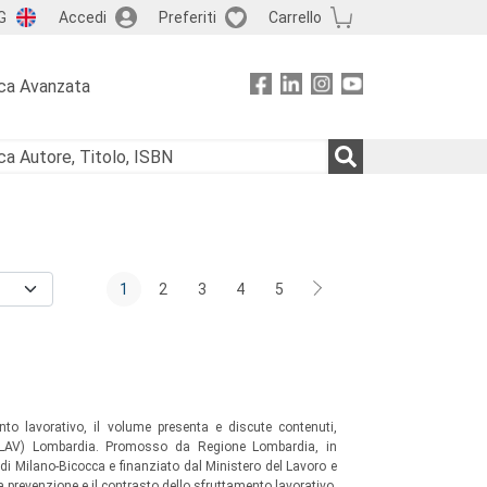
G
Accedi
Preferiti
Carrello
ca Avanzata
1
2
3
4
5
nto lavorativo, il volume presenta e discute contenuti,
 (INLAV) Lombardia. Promosso da Regione Lombardia, in
di Milano-Bicocca e finanziato dal Ministero del Lavoro e
 la prevenzione e il contrasto dello sfruttamento lavorativo,