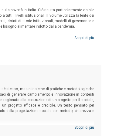
la povertà in Italia. Ciò risulta particolarmente visibile
utti i livelli istituzionali. Il volume utilizza la lente dei
rsi, dotati di storie istituzionali, modelli di governance e
nte bisogno alimentare indotto dalla pandemia.
Scopri di più
 a sé stesso, ma un insieme di pratiche e metodologie che
 capaci di generare cambiamento e innovazione in contesti
 ragionata alla costruzione di un progetto per il sociale,
 un progetto efficace e credibile. Un testo pensato per
ondo della progettazione sociale con metodo, chiarezza e
Scopri di più