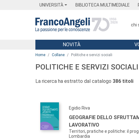
Menu
Main content
Footer
Menu
UNIVERSITÀ
BIBLIOTECA MULTIMEDIALE
chi
NOVITÀ
V
Main content
Home
Collane
Politiche e servizi sociali
POLITICHE E SERVIZI SOCIALI
La ricerca ha estratto dal catalogo
386 titoli
Egidio Riva
GEOGRAFIE DELLO SFRUTTA
LAVORATIVO
Territori, pratiche e politiche: il pr
Lombardia