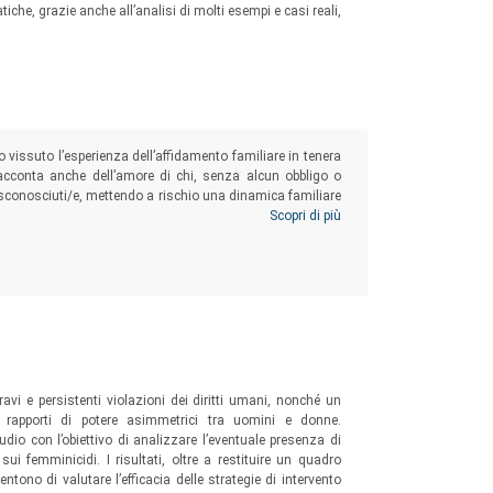
tiche, grazie anche all’analisi di molti esempi e casi reali,
no vissuto l’esperienza dell’affidamento familiare in tenera
 racconta anche dell’amore di chi, senza alcun obbligo o
 sconosciuti/e, mettendo a rischio una dinamica familiare
ondo piano il proprio interesse, che hanno superato il
Scopri di più
 vincolata a un’immagine sociale di “famiglia” condivisa e
avi e persistenti violazioni dei diritti umani, nonché un
i rapporti di potere asimmetrici tra uomini e donne.
io con l’obiettivo di analizzare l’eventuale presenza di
ui femminicidi. I risultati, oltre a restituire un quadro
tono di valutare l’efficacia delle strategie di intervento