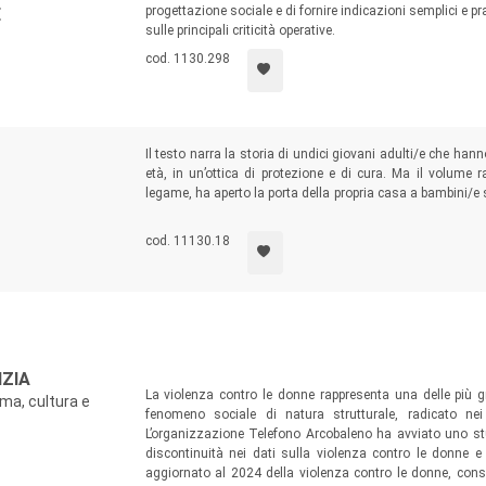
progettazione sociale e di fornire indicazioni semplici e pra
E
sulle principali criticità operative.
cod. 1130.298
Il testo narra la storia di undici giovani adulti/e che han
età, in un’ottica di protezione e di cura. Ma il volume
legame, ha aperto la porta della propria casa a bambini/e
consolidata negli anni; persone che hanno messo in sec
timore di alterare un equilibrio costituito e un’apparenza
cod. 11130.18
a volte ipocrita.
IZIA
La violenza contro le donne rappresenta una delle più gr
ma, cultura e
fenomeno sociale di natura strutturale, radicato ne
L’organizzazione Telefono Arcobaleno ha avviato uno stud
discontinuità nei dati sulla violenza contro le donne e s
aggiornato al 2024 della violenza contro le donne, consen