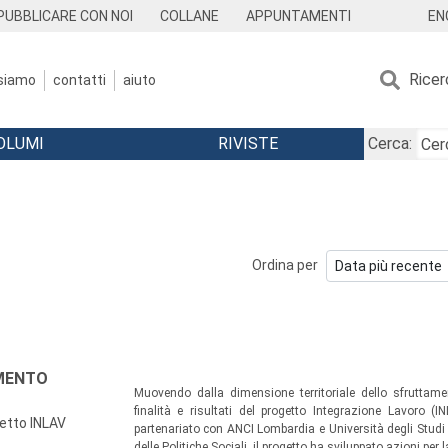
EN
PUBBLICARE CON NOI
COLLANE
APPUNTAMENTI
Ricer
 siamo
contatti
aiuto
OLUMI
RIVISTE
Cerca:
Ordina per
MENTO
Muovendo dalla dimensione territoriale dello sfruttame
finalità e risultati del progetto Integrazione Lavoro
ogetto INLAV
partenariato con ANCI Lombardia e Università degli Studi 
delle Politiche Sociali, il progetto ha sviluppato azioni per