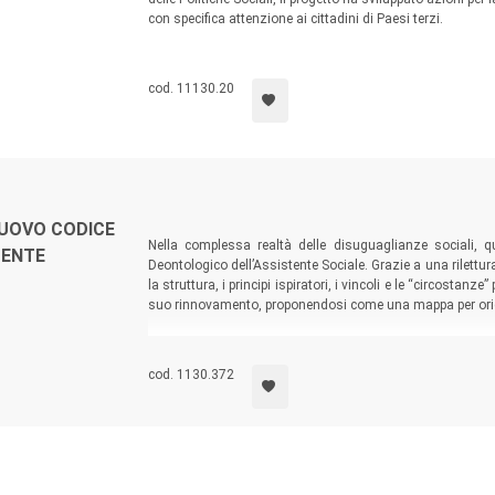
con specifica attenzione ai cittadini di Paesi terzi.
cod. 11130.20
NUOVO CODICE
Nella complessa realtà delle disuguaglianze sociali, q
TENTE
Deontologico dell’Assistente Sociale. Grazie a una rilettur
la struttura, i principi ispiratori, i vincoli e le “circostan
suo rinnovamento, proponendosi come una mappa per orienta
cod. 1130.372