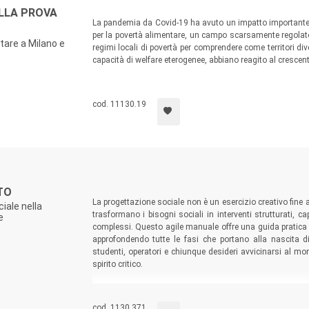
ALLA PROVA
La pandemia da Covid-19 ha avuto un impatto importante sul
per la povertà alimentare, un campo scarsamente regolato a t
tare a Milano e
regimi locali di povertà per comprendere come territori dive
capacità di welfare eterogenee, abbiano reagito al cresce
cod. 11130.19
TO
La progettazione sociale non è un esercizio creativo fine
iale nella
trasformano i bisogni sociali in interventi strutturati,
e
complessi. Questo agile manuale offre una guida pratica e
approfondendo tutte le fasi che portano alla nascita di
studenti, operatori e chiunque desideri avvicinarsi al m
spirito critico.
cod. 1130.371