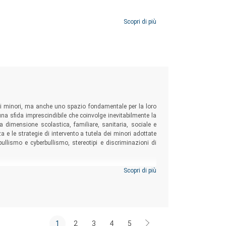
Scopri di più
ei minori, ma anche uno spazio fondamentale per la loro
è una sfida imprescindibile che coinvolge inevitabilmente la
dimensione scolastica, familiare, sanitaria, sociale e
za e le strategie di intervento a tutela dei minori adottate
 bullismo e cyberbullismo, stereotipi e discriminazioni di
Scopri di più
1
2
3
4
5