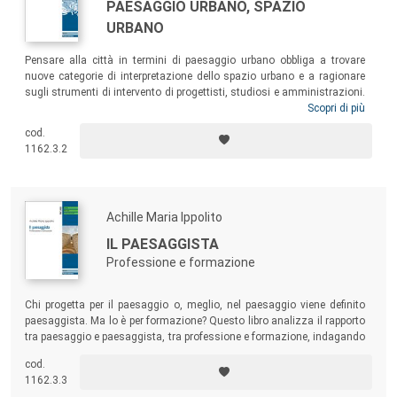
PAESAGGIO URBANO, SPAZIO
URBANO
Pensare alla città in termini di paesaggio urbano obbliga a trovare
nuove categorie di interpretazione dello spazio urbano e a ragionare
sugli strumenti di intervento di progettisti, studiosi e amministrazioni.
Su questo riflette il volume, partendo dal presupposto che il paesaggio
Scopri di più
urbano è lo spazio in cui viviamo, fatto dal costruito e dal suo
cod.
negativo, il sistema degli spazi aperti. Una lettura ovviamente
1162.3.2
tendenziosa, che parte dal presupposto che la città densa – di
costruito, di possibilità, di persone e di funzioni – sia un modello
insostituibile.
Achille Maria Ippolito
IL PAESAGGISTA
Professione e formazione
Chi progetta per il paesaggio o, meglio, nel paesaggio viene definito
paesaggista. Ma lo è per formazione? Questo libro analizza il rapporto
tra paesaggio e paesaggista, tra professione e formazione, indagando
essenzialmente sul ruolo dei paesaggisti nella contemporaneità.
cod.
1162.3.3