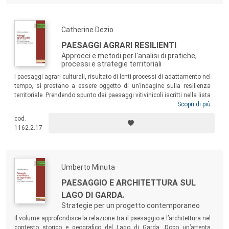
Catherine Dezio
PAESAGGI AGRARI RESILIENTI
Approcci e metodi per l'analisi di pratiche,
processi e strategie territoriali
I paesaggi agrari culturali, risultato di lenti processi di adattamento nel
tempo, si prestano a essere oggetto di un’indagine sulla resilienza
territoriale. Prendendo spunto dai paesaggi vitivinicoli iscritti nella lista
del Patrimonio Mondiale dell’Umanità, il volume intende
Scopri di più
problematizzare pratiche e processi locali, proporre metodologie
cod.
analitiche e interpretative e innescare nuove riflessioni propositive e
1162.2.17
pioneristiche sui sistemi agrari di qualità, in rapporto con le dinamiche
trasformative della contemporaneità.
Umberto Minuta
PAESAGGIO E ARCHITETTURA SUL
LAGO DI GARDA.
Strategie per un progetto contemporaneo
Il volume approfondisce la relazione tra il paesaggio e l’architettura nel
contesto storico e geografico del Lago di Garda. Dopo un’attenta