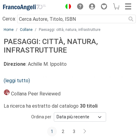
Menu
Cerca:
Main content
Home
Collane
Paesaggi: città, natura, infrastrutture
PAESAGGI: CITTÀ, NATURA,
INFRASTRUTTURE
Direzione
: Achille M. Ippolito
Comitato scientifico
: Jordi Bellmunt Chiva, Rita Biasi,
(leggi tutto)
Gianni Celestini, Donatella Cialdea, Matteo Clemente, Fabio
Di Carlo, Ioannis Konaxis, Fabio Manfredi, Marco Marchetti,
Collana Peer Reviewed
Davide Marino, Giuseppe Scarascia Mugnozza
La ricerca ha estratto dal catalogo
30 titoli
Nucleo della collana
Paesaggi. Città Natura Infrastrutture
è
Ordina per
il tema del paesaggio così come è definito dalla
Convenzione Europea, che per la prima volta ne ha esteso il
1
2
3