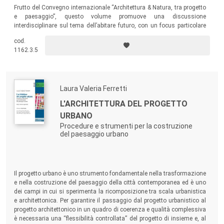
Frutto del Convegno internazionale “Architettura & Natura, tra progetto
prevalentemente a studiosi ed esperti del settore.
e paesaggio”, questo volume promuove una discussione
interdisciplinare sul tema dell’abitare futuro, con un focus particolare
Tutti i lavori pubblicati nella collana sono sottoposti a
sul paesaggio. Un testo di grande importanza scientifica che vuole
cod.
essere un omaggio all’amico, allo studioso e al paesaggista Franco
revisione con garanzia di terzietà (blind peer-review),
1162.3.5
Zagari.
secondo i criteri di valutazione scientifica attualmente
normati.
Laura Valeria Ferretti
L'ARCHITETTURA DEL PROGETTO
URBANO
Procedure e strumenti per la costruzione
del paesaggio urbano
Il progetto urbano è uno strumento fondamentale nella trasformazione
e nella costruzione del paesaggio della città contemporanea ed è uno
dei campi in cui si sperimenta la ricomposizione tra scala urbanistica
e architettonica. Per garantire il passaggio dal progetto urbanistico al
progetto architettonico in un quadro di coerenza e qualità complessiva
è necessaria una “flessibilità controllata” del progetto di insieme e, al