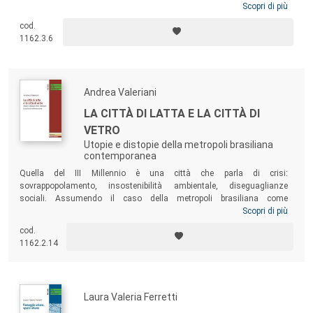
trasporto di persone e merci. Questo volume affronta il tema del
Scopri di più
destino delle ferrovie abbandonate e dei paesaggi attraversati,
cod.
offrendo una riflessione sul progetto dei
percorsi lenti
, una strategia
1162.3.6
che studia le dinamiche innescate dal riuso adattivo delle strutture
dismesse per indagare una nuova geografia del movimento.
Andrea Valeriani
LA CITTÀ DI LATTA E LA CITTÀ DI
VETRO
Utopie e distopie della metropoli brasiliana
contemporanea
Quella del III Millennio è una città che parla di crisi:
sovrappopolamento, insostenibilità ambientale, diseguaglianze
sociali. Assumendo il caso della metropoli brasiliana come
paradigmatico della condizione urbana attuale, questo libro studia i
Scopri di più
fenomeni che determinano la conflittualità intrinseca alle «città
cod.
globali» del nostro tempo. Un’analisi approfondita sui fatti storici, le
1162.2.14
politiche in atto e i progetti di alcuni dei più noti architetti del
modernismo brasiliano contribuiscono a tracciare un ritratto in
chiaroscuro della
cidade
verdeoro.
Laura Valeria Ferretti