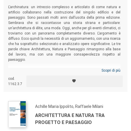
territorio storico e naturale, che servono a contrastare quei
L’archinatura: un intreccio complesso e articolato di come natura e
fenomeni di degrado o addirittura di dissesto che sempre
artificio collaborano nella costruzione del singolo edificio e del
più frequentemente emergono incontrastati.
paesaggio. Sono passati molti anni dall’uscita della prima edizione.
Sembrava che si raccontasse una storia strana e particolare:
La collana, aperta a confronti tra le varie discipline, cerca di
un’architettura di élite, una moda. Oggi, anche per gli eventi climatici, ci
ampliare le possibili relazioni tra esse (architettura,
troviamo con un panorama completamente diverso. L’argomento è
urbanistica e pianificazione; sociologia, filosofia ed ecologia
diffuso. Ecco quindi la necessità di un aggiornamento, con una ricerca
che ha soprattutto selezionato e analizzato opere significative. Le tre
del paesaggio; agronomia, arboricoltura e selvicoltura;
parole chiave Architettura, Natura e Paesaggio rimangono alla base
economia ambientale; geografia; arte, archeologia e storia;
del lavoro, ma con una maggiore consapevolezza rispetto al
multimedialità) con lo scopo di mettere a sistema un
paesaggio.
sapere articolato e complesso per l’analisi, il monitoraggio,
Scopri di più
la valutazione, la progettazione, la gestione e la
cod.
pianificazione del paesaggio. In quest’ottica dà voce agli
1162.3.7
studiosi che operano analiticamente e propositivamente
nel territorio per valorizzare il paesaggio e ne divulga
ricerche, opinioni e piani.
Achille Maria Ippolito, Raffaele Milani
Si articola in due sezioni: la prima, contenente saggi e
monografie, ha un target più ampio e non necessariamente
ARCHITETTURA E NATURA TRA
tecnico; la seconda, contenente risultati di ricerche, atti di
PROGETTO E PAESAGGIO
convegni e approfondimenti scientifici, si rivolge