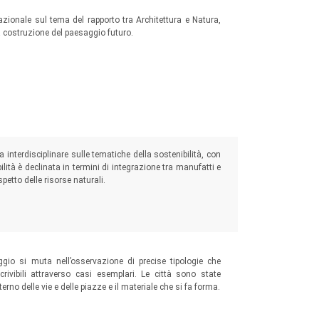
sociale.
teresse per l’esperienza sensoriale, ponendo
azionale sul tema del rapporto tra Architettura e Natura,
 la costruzione del paesaggio futuro.
urbano-rurale, alle trasformazioni agricole, alla
ra, l’elemento di connessione dei diversi ambiti
 del territorio storico e naturale, che servono a
rastati.
urbanistica e pianificazione; sociologia, filosofia
logia e storia; multimedialità) con lo scopo di
 interdisciplinare sulle tematiche della sostenibilità, con
, la gestione e la pianificazione del paesaggio.
ilità è declinata in termini di integrazione tra manufatti e
e il paesaggio e ne divulga ricerche, opinioni e
ispetto delle risorse naturali.
te tecnico; la seconda, contenente risultati di
ore.
), secondo i criteri di valutazione scientifica
ggio si muta nell’osservazione di precise tipologie che
scrivibili attraverso casi esemplari. Le città sono state
terno delle vie e delle piazze e il materiale che si fa forma.