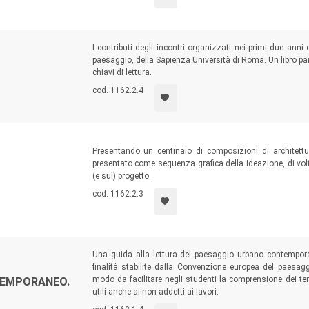
I contributi degli incontri organizzati nei primi due anni
paesaggio, della Sapienza Università di Roma. Un libro pa
chiavi di lettura.
cod. 1162.2.4
Presentando un centinaio di composizioni di architetture,
presentato come sequenza grafica della ideazione, di volt
(e sul) progetto.
cod. 1162.2.3
Una guida alla lettura del paesaggio urbano contemporane
finalità stabilite dalla Convenzione europea del paesag
modo da facilitare negli studenti la comprensione dei temi 
TEMPORANEO.
utili anche ai non addetti ai lavori.