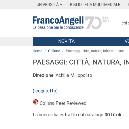
Menu
Main content
Footer
Menu
UNIVERSITÀ
BIBLIOTECA MULTIMEDIALE
chi
NOVITÀ
V
Main content
Home
Collane
Paesaggi: città, natura, infrastrutture
PAESAGGI: CITTÀ, NATURA, 
Direzione
: Achille M. Ippolito
Comitato scientifico
: Jordi Bellmunt Chiva, R
(leggi tutto)
Marco Marchetti, Davide Marino, Giuseppe Sca
Collana Peer Reviewed
Nucleo della collana
Paesaggi. Città Natura Infr
La ricerca ha estratto dal catalogo
30 titoli
esteso il concetto a tutto il territorio, a tutt
Il paesaggio, in sintesi, è tutto quello che,