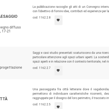
 lo percepisce in base alle due componenti percettive spaziale e 
riflettere sui
nuovi paesaggi
contemporanei riaffermando l’in
La pubblicazione raccoglie gli atti di un Convegno intern
con l’obiettivo di fornire idee, contributi ed esperienze per
ee marginali o dismesse, agli spazi interstiziali, all’interfaccia 
AESAGGIO
cod. 1162.2.8
e, ambientali e infrastrutturali, rappresentano la chiave di lettu
nvegno diffuso
risce uno sguardo attento verso lo studio della cura e della difesa
, 17-21
tura di dissesto che sempre più frequentemente emergono incont
ine, cerca di ampliare le possibili relazioni tra esse (architettura, 
tura e selvicoltura; economia ambientale; geografia; arte, archeo
Saggi e casi studio presentati scaturiscono da una ricerca
o per l’analisi, il monitoraggio, la valutazione, la progettazione
particolare attenzione agli spazi urbani aperti. La sostenib
o analiticamente e propositivamente nel territorio per valorizzar
spazi aperti e in relazione con il contesto territoriale, nel r
a progettazione
cod. 1162.2.7
e saggi e monografie, ha un target più ampio e non necessariamen
ntifici, si rivolge prevalentemente a studiosi ed esperti del sett
ttoposti a revisione con garanzia di terzietà (blind peer-review
Una passeggiata fra città letterarie dove il vagabonda
permettono di individuare caratteristiche ricorrenti, de
raggruppate per il disegno del loro perimetro, il tracciato in
ITTÀ
cod. 1162.2.5