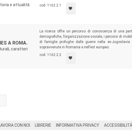
oria e attualità:
cod. 1162.2.1
La ricerca offre un percorso di conoscenza di una parte
demografiche, l’organizzazione sociale, i percorsi di mobil
di famiglie profughe dalle guerre nella ex-Jugoslavia 
ES A ROMA.
sopravvenute in Romania e nell’est europeo.
urali, caratteri
cod. 1162.2.2
LAVORA CON NOI
LIBRERIE
INFORMATIVA PRIVACY
ACCESSIBILIT