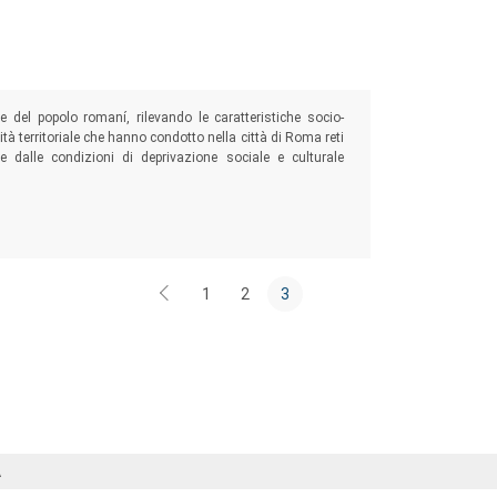
 del popolo romaní, rilevando le caratteristiche socio-
ità territoriale che hanno condotto nella città di Roma reti
e dalle condizioni di deprivazione sociale e culturale
1
2
3
Á