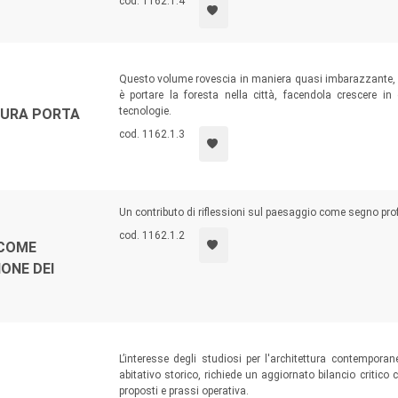
cod. 1162.1.4
Questo volume rovescia in maniera quasi imbarazzante, per
è portare la foresta nella città, facendola crescere i
tecnologie.
TURA PORTA
cod. 1162.1.3
Un contributo di riflessioni sul paesaggio come segno profo
cod. 1162.1.2
 COME
ONE DEI
L’interesse degli studiosi per l'architettura contemporan
abitativo storico, richiede un aggiornato bilancio critico 
proposti e prassi operativa.