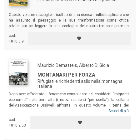
criteri identificanti il carattere scientifico delle
pubblicazioni definiti dal Ministero dell’Università e della
Questo volume raccoglie i risultati di una ricerca multidisciplinare che
Ricerca.
ha assunto il paesaggio e le sue trasformazioni come ottica
privilegiata per leggere la crisi ecologica del nostro tempo e porre un
argine al crescente squilibrio tra uomo e natura.
cod.
1810.3.9
Maurizio Dematteis, Alberto Di Gioia
MONTANARI PER FORZA
Rifugiati e richiedenti asilo nella montagna
italiana
Dopo aver affrontato il fenomeno consolidato dei cosiddetti “migranti
economici” nelle terre alte (i nuovi residenti “per scelta”), la collana
dell’Associazione Dislivelli affronta, in questo volume, il tema dei
richiedenti asilo e dei rifugiati, indirizzati forzosamente verso le valli
Scopri di più
montane e le aree interne italiane da politiche che, almeno in partenza,
cod.
sembravano guardare più alla dispersione degli stranieri sul territorio
1810.2.53
che alla loro inclusione sociale, temporanea o permanente che fosse.