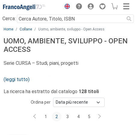
Menu
Cerca:
Main content
Home
Collane
Uomo, ambiente, sviluppo - Open Access
UOMO, AMBIENTE, SVILUPPO - OPEN
ACCESS
Serie CURSA – Studi, piani, progetti
Direzione
: Umberto Simeoni
(leggi tutto)
Comitato scientifico:
Maurilio Cipparone, Massimo
La ricerca ha estratto dal catalogo
128 titoli
Coltorti, Corinne Corbau, Marco Marchetti, Davide Marino,
Alvaro Marucci, Giuseppe Scarascia Mugnozza, Alessandro
Ordina per
Ruggieri, Stefania Scippa
1
2
3
4
5
La crescente domanda di sostenibilità ambientale nelle
scelte relative all’assetto del territorio esige sempre più