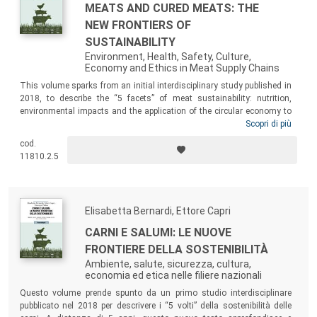
MEATS AND CURED MEATS: THE
NEW FRONTIERS OF
SUSTAINABILITY
Environment, Health, Safety, Culture,
Economy and Ethics in Meat Supply Chains
This volume sparks from an initial interdisciplinary study published in
2018, to describe the “5 facets” of meat sustainability: nutrition,
environmental impacts and the application of the circular economy to
livestock and industry, food safety and animal welfare, the economic
Scopri di più
aspects of supply chains and the fight against food waste. Five years
cod.
later, a revision by the authors has permitted the publication of this
11810.2.5
new text, which delves deeper and elucidates the significant recent
scientific and technological innovations most recently emerged.
Elisabetta Bernardi, Ettore Capri
CARNI E SALUMI: LE NUOVE
FRONTIERE DELLA SOSTENIBILITÀ
Ambiente, salute, sicurezza, cultura,
economia ed etica nelle filiere nazionali
Questo volume prende spunto da un primo studio interdisciplinare
pubblicato nel 2018 per descrivere i “5 volti” della sostenibilità delle