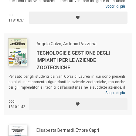
questioni relative ai sistemi alimentari vengono integrate in un unico
quadro politico che includa tutte le fasi del sistema, dalla produzione
Scopri di più
alimentare alla gestione dei rifiuti. L’obiettivo di queste politiche è di
cod.
trasformare il modo in cui viene prodotto e consumato il cibo,
11810.3.1
realizzando azioni nei settori della produzione, del consumo, della
salute, della logistica, della gestione dei rifiuti.
Angela Calvo, Antonio Pazzona
TECNOLOGIE E GESTIONE DEGLI
IMPIANTI PER LE AZIENDE
ZOOTECNICHE
Pensato per gli studenti dei vari Corsi di Laurea in cui sono presenti
corsi di insegnamento riguardanti le aziende zootecniche, ma anche
per gli imprenditori e i tecnici dell’assistenza nelle suddette aziende, il
volume intende colmare la mancanza di una presentazione
Scopri di più
sistematica e completa degli impianti e delle tecnologie utilizzabili
cod.
nelle aziende zootecniche, senza però entrare nel merito della
1810.1.42
descrizione di trattrici agricole e delle operatrici usate al di fuori del
perimetro aziendale.
Elisabetta Bernardi, Ettore Capri