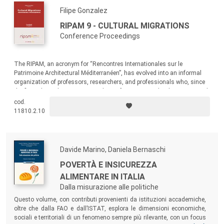
una impostazione integrata e una coerenza complessiva
Filipe Gonzalez
delle proposte di governo, pianificazione e gestione delle
risorse ambientali. Di fatto, la gestione sostenibile delle
RIPAM 9 - CULTURAL MIGRATIONS
risorse ambientali implica la pianificazione di azioni che,
Conference Proceedings
tenendo presente la necessaria interazione tra economia,
esigenze sociali e tutela dell’ambiente, consenta, in ogni
The RIPAM, an acronym for “Rencontres Internationales sur le
decisione, di adeguare le modalità di uso alla salvaguardia
Patrimoine Architectural Méditerranéen”, has evolved into an informal
organization of professors, researchers, and professionals who, since
della loro integrità ecologica e culturale, a differenti scale
the first edition, have come together to form a group that has organized
spaziali. Ciò può tuttavia non essere sufficiente a garantirne
and continues to organize meetings in various Mediterranean countries.
cod.
la tutela: le politiche di sviluppo prefigurano spesso
11810.2.10
trasformazioni territoriali talmente rilevanti (es. reti di
trasporti e comunicazione, infrastrutture
turistiche/commerciali, impianti industriali) da incidere
Davide Marino, Daniela Bernaschi
negativamente sulla qualità ambientale delle aree e dei
POVERTÀ E INSICUREZZA
patrimoni naturali e culturali in esse presenti. Di qui,
ALIMENTARE IN ITALIA
l’esigenza di guidare, attraverso adeguate azioni di governo,
Dalla misurazione alle politiche
questi processi di trasformazione.
Questo volume, con contributi provenienti da istituzioni accademiche,
In questo quadro, nella prospettiva sopra delineata, la Serie
oltre che dalla FAO e dall’ISTAT, esplora le dimensioni economiche,
CURSA della Collana Uomo Ambiente e Sviluppo è dedicata
sociali e territoriali di un fenomeno sempre più rilevante, con un focus