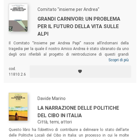
Comitato "insieme per Andrea"
GRANDI CARNIVORI: UN PROBLEMA
PER IL FUTURO DELLA VITA SULLE
ALPI
Il Comitato “Insieme per Andrea Papi” nasce all’indomani della
tragedia per la quale il nostro Amico Andrea è stato sbranato da uno
degli orsi riferibili al progetto di reintroduzione di questi grandi
carnivori, voluto dal Parco Adamello Brenta. L’impegno del Comitato è
Scopri di più
stato quello di attivare incontri pubblici per dare voce a questi
cod.
sentimenti, intervenire ai dibattiti, sui media e sui giornali per portare
11810.2.6
anche il punto di vista della popolazione, fino ad ora ignorato.
Davide Marino
LA NARRAZIONE DELLE POLITICHE
DEL CIBO IN ITALIA
Città, temi, attori
Questo libro ha l’obiettivo di contribuire a delineare lo stato dell’arte
delle Politiche Locali del Cibo in Italia: un processo in cui le molte