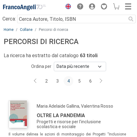
Menu
Cerca:
Main content
Home
Collane
Percorsi di ricerca
PERCORSI DI RICERCA
La ricerca ha estratto dal catalogo
63 titoli
Ordina per
2
3
4
5
6
Maria Adelaide Gallina, Valentina Rosso
OLTRE LA PANDEMIA
Progetti e risorse per l'inclusione
scolastica e sociale
Il volume delinea le azioni di monitoraggio dei Progetti “Inclusione