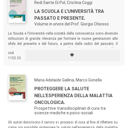
Redi Sante Di Pol, Cristina Coggi
LA SCUOLA E L'UNIVERSITÀ TRA
PASSATO E PRESENTE.
Volume in onore del Prof. Giorgio Chiosso
La Scuola e l’Università nella società della conoscenza sono divenute
istituzioni di grande rilevanza per formare le nuove generazioni alle
sfide del presente e del futuro, a partire dalle radici del passato. Il
volume intende contribuire ad approfondire criticamente tali sfide,
cod.
offrendo apporti di studio articolati, secondo prospettive
1152.33
metodologiche diverse.
Maria Adelaide Gallina, Marco Gonella
PROTEGGERE LA SALUTE
NELL'ESPERIENZA DELLA MALATTIA
ONCOLOGICA.
Prospettive transdisciplinari di cura tra
scienze mediche e psico-sociali
Gli autori descrivono il cancro e i processi di cura al fine di riflettere su
come sia possibile proteggere la salute nell’esperienza della malattia