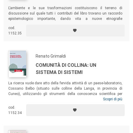
L’ambiente e le sue trasformazioni costituiscono il terreno di
discussione sul quale tutti i contributi del libro trovano un raccordo
epistemologico importante, dando vita a nuove etnografie
multidisciplinari. L’obiettivo principale è comprendere e analizzare le
cod.
risposte comunitarie a problemi quali il disboscamento, le alluvioni, i
1152.35
cambiamenti climatici, la costruzione delle grandi opere
infrastrutturali, il consumo del suolo, l’uso dell’acqua…
Renato Grimaldi
COMUNITÀ DI COLLINA: UN
SISTEMA DI SISTEMI
La ricerca vuole dare atto della fervida attività di un paese-laboratorio,
Cossano Belbo (situato sulle colline della Langa, in provincia di
Cuneo), utilizzando gli strumenti della conoscenza scientifica per
offrire alle nuove generazioni un costruttivo bilancio dei processi
Scopri di più
intercorsi nel loro contesto di vita, a partire principalmente da metà
cod.
Ottocento. Ma il modello sistemico, che sostiene l’analisi condotta nel
1152.34
volume, è proposto anche come efficace metodo sociologico di lettura
delle comunità locali sparse sul territorio nazionale.