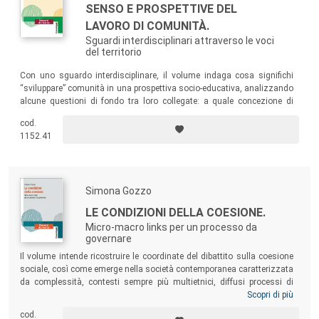
SENSO E PROSPETTIVE DEL
LAVORO DI COMUNITÀ.
Sguardi interdisciplinari attraverso le voci
del territorio
Con uno sguardo interdisciplinare, il volume indaga cosa significhi
“sviluppare” comunità in una prospettiva socio-educativa, analizzando
alcune questioni di fondo tra loro collegate: a quale concezione di
comunità ci si riferisce? Cosa significa progettare il lavoro educativo di
cod.
comunità? Quali sono le logiche d’azione che lo caratterizzano? Quali
1152.41
sono le rappresentazioni degli operatori del settore? Qual è il ruolo
dell’associazionismo?
Simona Gozzo
LE CONDIZIONI DELLA COESIONE.
Micro-macro links per un processo da
governare
Il volume intende ricostruire le coordinate del dibattito sulla coesione
sociale, così come emerge nella società contemporanea caratterizzata
da complessità, contesti sempre più multietnici, diffusi processi di
individualizzazione a fronte di condizioni di diseguaglianza o
Scopri di più
precarietà più o meno evidenti. L’analisi delle caratteristiche della
cod.