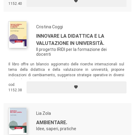
società complessa ha portato a individuare quelle che sono state
1152.40
definite come le condizioni della coesione sociale, intese come
dinamiche in grado di influire su forza, condizioni ed estensione della
stessa.
Cristina Coggi
INNOVARE LA DIDATTICA E LA
VALUTAZIONE IN UNIVERSITÀ.
Il progetto IRIDI per la formazione dei
docenti
Il libro offre un bilancio aggiornato delle ricerche internazionali sul
tema della didattica e della valutazione in università, propone
indicazioni di cambiamento, suggerisce strategie operative in diversi
ambiti disciplinari e analizza i risultati raggiunti con il primo percorso
cod.
formativo sperimentato.
1152.38
Lia Zola
AMBIENTARE.
Idee, saperi, pratiche