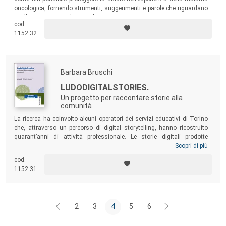
oncologica, fornendo strumenti, suggerimenti e parole che riguardano
sia l’assistenza medica, sia la vicinanza umana.
cod.
1152.32
Barbara Bruschi
LUDODIGITALSTORIES.
Un progetto per raccontare storie alla
comunità
La ricerca ha coinvolto alcuni operatori dei servizi educativi di Torino
che, attraverso un percorso di digital storytelling, hanno ricostruito
quarant’anni di attività professionale. Le storie digitali prodotte
documentano una parte importante della storia educativa di I.T.E.R.
Scopri di più
(Istituzione Torinese per una Educazione Responsabile) e offrono una
cod.
visione particolare dei servizi e la possibilità di meglio comprenderne il
1152.31
significato e l’organizzazione.
2
3
4
5
6