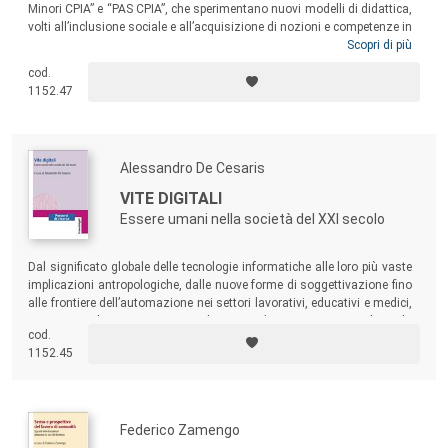
Minori CPIA” e “PAS CPIA”, che sperimentano nuovi modelli di didattica,
volti all’inclusione sociale e all’acquisizione di nozioni e competenze in
allievi/e di provenienza, lingua, cultura e tradizione differenti. Il testo
Scopri di più
intende valutare l’efficacia degli interventi educativi e formativi integrati
cod.
nel consentire agli allievi/e di affrontare la complessità dei nuovi
1152.47
contesti in cui vivono. In particolare, risulta interessante l’apporto di
immagini e disegni commentati attraverso cui i/le ragazzi/e hanno
rappresentato se stessi/e e la propria quotidianità nel periodo pre-
pandemia e durante il lockdown.
Alessandro De Cesaris
VITE DIGITALI
Essere umani nella società del XXI secolo
Dal significato globale delle tecnologie informatiche alle loro più vaste
implicazioni antropologiche, dalle nuove forme di soggettivazione fino
alle frontiere dell’automazione nei settori lavorativi, educativi e medici,
i saggi inclusi in questo volume vogliono mettere in luce la
cod.
complessità di una trasformazione ancora in corso, da pensare in
1152.45
tutta la sua portata.
Federico Zamengo