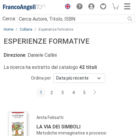
Menu
Cerca:
Main content
Home
Collane
Esperienze formative
ESPERIENZE FORMATIVE
Direzione
: Daniele Callini
La ricerca ha estratto dal catalogo
42 titoli
Ordina per
1
2
3
4
5
Anita Felisatti
LA VIA DEI SIMBOLI
Metodiche immaginative e processi