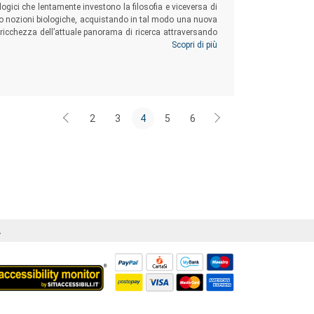
ologici che lentamente investono la filosofia e viceversa di
ecano nozioni biologiche, acquistando in tal modo una nuova
a ricchezza dell’attuale panorama di ricerca attraversando
 entro l’odierno processo di estensione del programma di
Scopri di più
2
3
4
5
6
Á