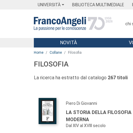
Menu
Main content
Footer
Menu
UNIVERSITÀ
BIBLIOTECA MULTIMEDIALE
chi
NOVITÀ
V
Main content
Home
Collane
Filosofia
FILOSOFIA
La ricerca ha estratto dal catalogo
267 titoli
Piero Di Giovanni
LA STORIA DELLA FILOSOFIA 
MODERNA
Dal XIV al XVIII secolo