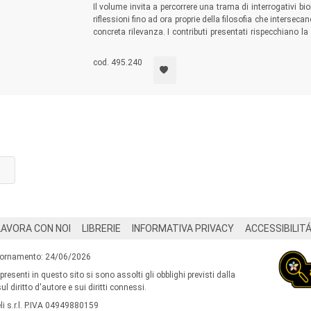
Il volume invita a percorrere una trama di interrogativi bi
riflessioni fino ad ora proprie della filosofia che inters
concreta rilevanza. I contributi presentati rispecchiano l
ambiti e metodi tra loro anche lontani, ma tutti situati
ricerca darwiniano.
cod. 495.240
LAVORA CON NOI
LIBRERIE
INFORMATIVA PRIVACY
ACCESSIBILIT
iornamento: 24/06/2026
 presenti in questo sito si sono assolti gli obblighi previsti dalla
l diritto d'autore e sui diritti connessi.
i s.r.l. P.IVA 04949880159