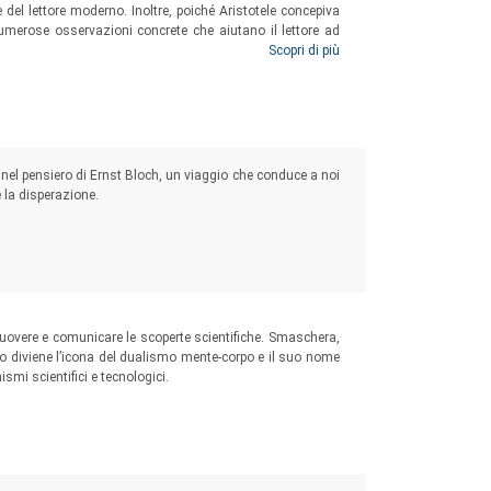
e del lettore moderno. Inoltre, poiché Aristotele concepiva
numerose osservazioni concrete che aiutano il lettore ad
ondurre con saggezza e sapienza un’esistenza piena e
Scopri di più
nel pensiero di Ernst Bloch, un viaggio che conduce a noi
e la disperazione.
overe e comunicare le scoperte scientifiche. Smaschera,
sio diviene l’icona del dualismo mente-corpo e il suo nome
smi scientifici e tecnologici.