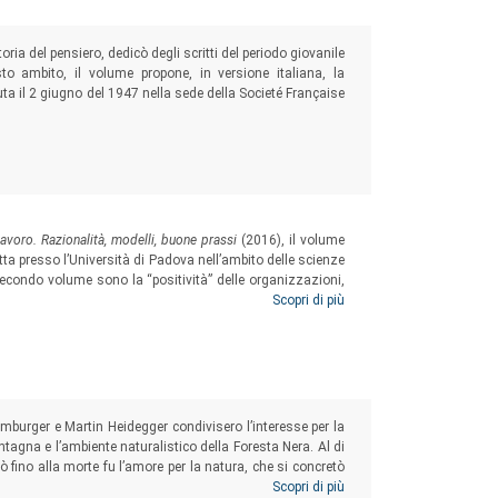
oria del pensiero, dedicò degli scritti del periodo giovanile
to ambito, il volume propone, in versione italiana, la
uta il 2 giugno del 1947 nella sede della Societé Française
avoro. Razionalità, modelli, buone prassi
(2016), il volume
ta presso l’Università di Padova nell’ambito delle scienze
 secondo volume sono la “positività” delle organizzazioni,
a nelle sue componenti valoriali, relazionali e applicative.
Scopri di più
Hamburger e Martin Heidegger condivisero l’interesse per la
tagna e l’ambiente naturalistico della Foresta Nera. Al di
nò fino alla morte fu l’amore per la natura, che si concretò
l’embrione, nell’altro in una produzione filosofica, sia pur
Scopri di più