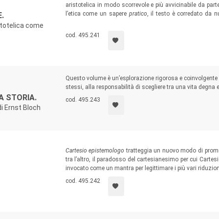
aristotelica in modo scorrevole e più avvicinabile da part
l’etica come un sapere
pratico
, il testo è corredato da 
.
accostarsi al meglio alle sue dottrine sul modo di c
stotelica come
armoniosa.
cod. 495.241
Questo volume è un’esplorazione rigorosa e coinvolgente 
stessi, alla responsabilità di scegliere tra una vita degna 
A STORIA.
cod. 495.243
i Ernst Bloch
Cartesio epistemologo
tratteggia un nuovo modo di promu
tra l’altro, il paradosso del cartesianesimo per cui Carte
invocato come un mantra per legittimare i più vari riduzioni
cod. 495.242