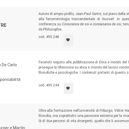
Autore di ampio profilo, Jean-Paul Sartre, sul piano della st
alla fenomenologia trascendentale di Husserl. In ques
conferenza su
Conscience de soi e connaisance de soi
, ten
TRE
de Philosophie.
cod. 495.248
Facendo seguito alla pubblicazione di
Etica e mondo del l
 De Carlo
prosegue la riflessione su etica e mondo del lavoro condot
filosofiche e psicologiche. I contenuti portanti di questo
l’azione e la responsabilità, la valorizzazione della person
sponsabilità
cod. 495.244
Oltre alla formazione nell’università di Friburgo, Viktor 
filosofia, ma soprattutto una passione estrema per la mon
là di due percorsi di vita divergenti, quello che li accomu
in un caso nell’atteggiamento olistico di un’“alleanza” con 
urger e Martin