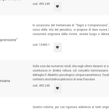
minore, costellata da continui riferimenti ai sentieri, ai fi
cod. 495.249
In occasione del trentennale di “Segni e Comprensione”, 
corso della vita del periodico, si propone di dare nuova l
vocazione originaria della rivista: essere luogo e labora
partenza ed accogliente approdo di “provocazioni” culturali,
omprensione"
cod. 10495.1
Sulla scia dei numerosi studi che negli ultimi decenni si 
costituisse in diretta rottura col concetto tommasian
dettaglio il dibattito psicologico cinque-seicentesco, foc
contesto aristotelico-platonico di area francese.
tesiana
cod. 495.245
Questo volume, pur con rigorosa aderenza ai testi original