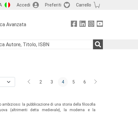
A
Accedi
Preferiti
Carrello
rca Avanzata
2
3
4
5
6
 ambizioso: la pubblicazione di una storia della filosofia
 nuova (altrimenti detta medievale), la moderna e la