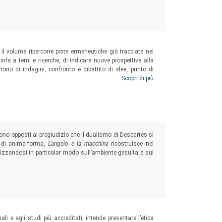
umi e al paesaggio alpestre.
il volume ripercorre piste ermeneutiche già tracciate nel
infa a temi e ricerche, di indicare nuove prospettive alla
torio di indagini, confronto e dibattito di idee, punto di
 di rigorosa e intensa attività riflessiva.
Scopri di più
sono opposti al pregiudizio che il dualismo di Descartes si
o di anima-forma,
L’angelo e la macchina
ricostruisce nel
alizzandosi in particolar modo sull’ambiente gesuita e sul
i e agli studi più accreditati, intende presentare l’etica