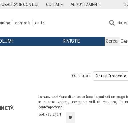
IT
PUBBLICARE CON NOI
COLLANE
APPUNTAMENTI
Rice
 siamo
contatti
aiuto
OLUMI
RIVISTE
Cerca:
Ordina per
La nuova edizione di un testo facente parte di un progetto
in quattro volumi, incentrati sull’età classica, la
contemporanea.
IN ETÀ
cod. 495.246.1