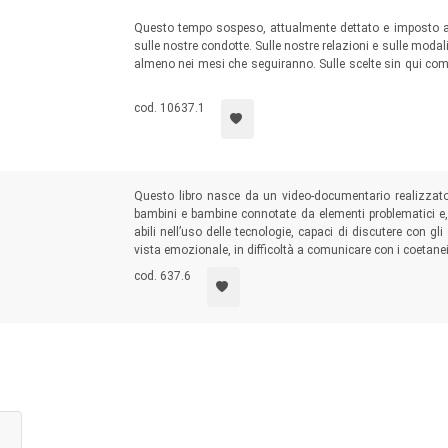
chiara e mirata, focalizzandosi su tematiche specifiche, e tuttavia u
, fornendo al lettore la possibilità di costruirsi un personale pu
Questo tempo sospeso, attualmente dettato e imposto a 
sulle nostre condotte. Sulle nostre relazioni e sulle modal
almeno nei mesi che seguiranno. Sulle scelte sin qui comp
cieco”. Il Comitato scientifico può svolgere anche le funzioni di 
Ponendo alla pedagogia e alla didattica una serie di q
sottrarsi. Se non si vuole essere al di fuori della storia. Pe
cod. 10637.1
Questo libro nasce da un video-documentario realizzato
bambini e bambine connotate da elementi problematici e, t
abili nell’uso delle tecnologie, capaci di discutere con g
vista emozionale, in difficoltà a comunicare con i coetanei,
cod. 637.6