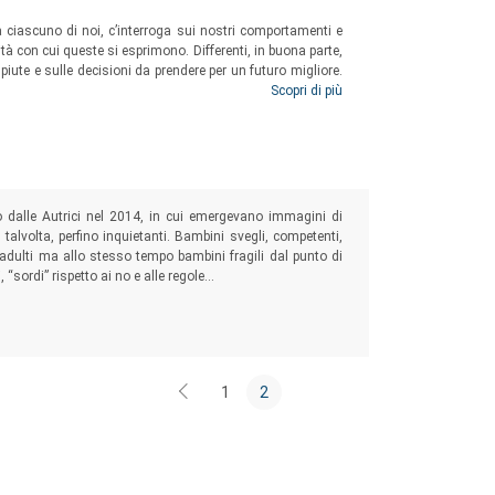
rgenti, della quotidianità.
nto di vista sullo “stato delle cose”.
ciascuno di noi, c’interroga sui nostri comportamenti e
ità con cui queste si esprimono. Differenti, in buona parte,
iute e sulle decisioni da prendere per un futuro migliore.
Comitato dei referee.
uestioni, urgenti e contemporanee, cui non è possibile
Scopri di più
r abitare, piuttosto, il presente e il domani che ci attende.
 dalle Autrici nel 2014, in cui emergevano immagini di
alvolta, perfino inquietanti. Bambini svegli, competenti,
li adulti ma allo stesso tempo bambini fragili dal punto di
 “sordi” rispetto ai no e alle regole…
1
2