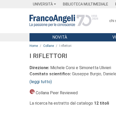
Menu
Main content
Footer
Menu
UNIVERSITÀ
BIBLIOTECA MULTIMEDIALE
chi
NOVITÀ
V
Main content
Home
Collane
I riflettori
I RIFLETTORI
Direzione:
Michele Corsi e Simonetta Ulivieri
Comitato scientifico:
Giuseppe Burgio, Daniele
Francesca Marone, Massimiliano Stramaglia, Ta
(leggi tutto)
La collana si propone di “far luce”, proprio com
Collana Peer Reviewed
educativo. Essa si rivolge pertanto non solo ai
La ricerca ha estratto dal catalogo
12 titoli
sociali – o a chi si trovi in un determinato peri
meno giovani, che non rinunciano al diritto 