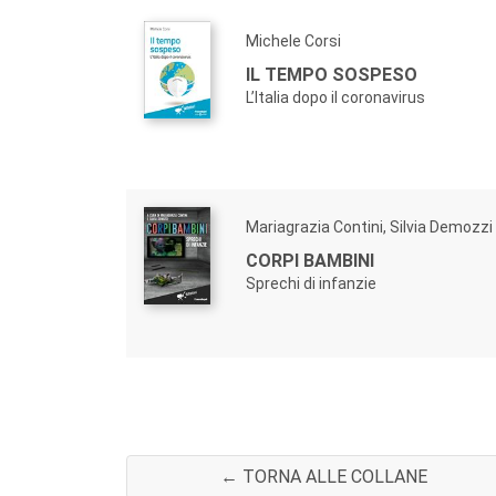
all’obiettivo di offrire una lettura della realtà 
Ogni singolo volume affronta un’emergenza attuale
Michele Corsi
IL TEMPO SOSPESO
Ogni volume è sottoposto a referaggio a “doppio 
L’Italia dopo il coronavirus
Mariagrazia Contini, Silvia Demozzi
CORPI BAMBINI
Sprechi di infanzie
← TORNA ALLE COLLANE