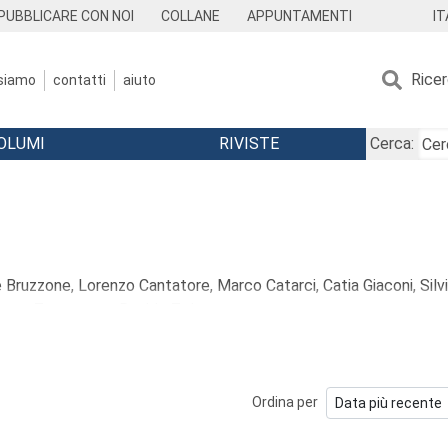
IT
PUBBLICARE CON NOI
COLLANE
APPUNTAMENTI
Rice
 siamo
contatti
aiuto
OLUMI
RIVISTE
Cerca:
 Bruzzone, Lorenzo Cantatore, Marco Catarci, Catia Giaconi, Silvi
mara Zappaterra, Davide Zoletto.
e un riflettore, su alcuni fenomeni sociali contemporanei, affro
 professionisti dell’educazione - educatori, insegnanti, esperti 
Ordina per
odo della sua vita a svolgere il ruolo di educatore – genitori, no
all’autoformazione. La scorrevolezza delle opere proposte, 