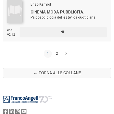
Enzo Kermol
CINEMA MODA PUBBLICITÀ.
Psicosociologia dell'estetica quotidiana
cod.
92.12
1
2
← TORNA ALLE COLLANE
Footer