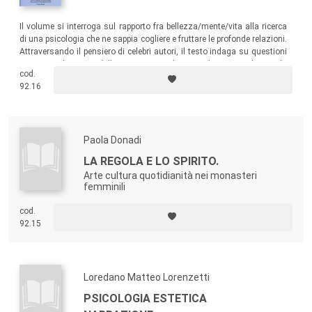
Il volume si interroga sul rapporto fra bellezza/mente/vita alla ricerca
di una psicologia che ne sappia cogliere e fruttare le profonde relazioni.
Attraversando il pensiero di celebri autori, il testo indaga su questioni
inerenti un’
estetica della conoscenza
da considerarsi vitale per lo
cod.
sviluppo del pensiero e per prospettare possibili miglioramenti nella
92.16
qualità della vita individuale e collettiva.
Paola Donadi
LA REGOLA E LO SPIRITO.
Arte cultura quotidianità nei monasteri
femminili
cod.
92.15
Loredano Matteo Lorenzetti
PSICOLOGIA ESTETICA