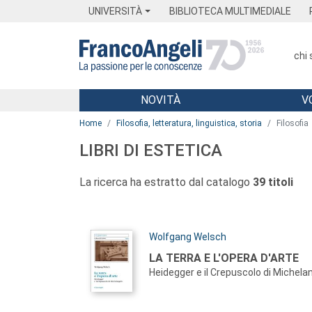
Menu
Main content
Footer
Menu
UNIVERSITÀ
BIBLIOTECA MULTIMEDIALE
chi
NOVITÀ
V
Main content
Home
Filosofia, letteratura, linguistica, storia
Filosofia
LIBRI DI ESTETICA
La ricerca ha estratto dal catalogo
39 titoli
Autori:
Wolfgang Welsch
Titolo:
LA TERRA E L'OPERA D'ARTE
Heidegger e il Crepuscolo di Michela