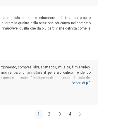
ci in grado di aiutare l’educatore a riflettere sul proprio
gliorare la qualità della relazione educativa nel contesto
 rimuovere, quella che da più parti viene definita come la
rgomento, compresi libri, spettacoli, musica, film e video.
schia però di annullare il pensiero critico, rendendo
In questo scenario è indispensabile ripensare il ruolo del
in un’offerta di prodotti culturali gigantesca e caotica e
Scopri di più
1
2
3
4