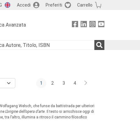
G
Accedi
Preferiti
Carrello
ca Avanzata
1
2
3
4
Wolfagang Welsch, che funse da battistrada per ulteriori
ane
L’origine dell’opera d’arte
. Il testo si arricchisce oggi di
tra l’altro, illumina a ritroso il cammino filosofico