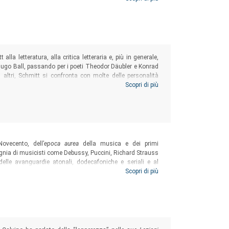
 i diversi studiosi di paesaggio.
lla letteratura, alla critica letteraria e, più in generale,
Hugo Ball, passando per i poeti Theodor Däubler e Konrad
i altri, Schmitt si confronta con molte delle personalità
dosi un pensatore eccentrico e rifiutando l’accusa di
Scopri di più
ntemporanea.
Novecento, dell’
epoca aurea
della musica e dei primi
gnia di musicisti come Debussy, Puccini, Richard Strauss
delle avanguardie atonali, dodecafoniche e seriali e al
epoca aurea
della musica –, mentre la rimanente musica
Scopri di più
ediale dal titolo:
Un altro Novecento in musica. Tendenze
e la nascita delle avanguardie