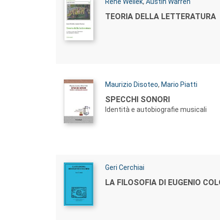
Autori:
René Wellek
,
Austin Warren
Titolo:
TEORIA DELLA LETTERATURA
Autori:
Maurizio Disoteo
,
Mario Piatti
Titolo:
SPECCHI SONORI
Identità e autobiografie musicali
Autori:
Geri Cerchiai
Titolo:
LA FILOSOFIA DI EUGENIO COL