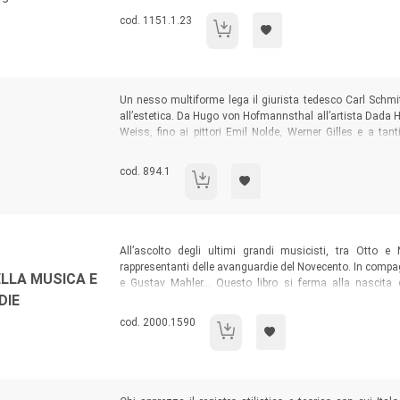
rappresentano il mondo. Disegni e testi che parlano a tutti
Codice libro:
cod. 1151.1.23
Un'estetica di progetto
Sommario:
Un nesso multiforme lega il giurista tedesco Carl Schmitt a
all’estetica. Da Hugo von Hofmannsthal all’artista Dada 
Weiss, fino ai pittori Emil Nolde, Werner Gilles e a tant
artistiche più significative della sua epoca, rivelan
degenerazione mossa dal nazionalsocialismo all’arte co
Codice libro:
cod. 894.1
Schmitt romantico
Sommario:
All’ascolto degli ultimi grandi musicisti, tra Otto e 
rappresentanti delle avanguardie del Novecento. In compa
ELLA MUSICA E
e Gustav Mahler... Questo libro si ferma alla nascita 
DIE
fenomeno Stravinskij – che di fatto pongono termine all’
prodotta nel Novecento è illustrata in un Allegato multim
Codice libro:
cod. 2000.1590
La fine dell'epoca aurea della musica 
alternative alle avanguardie
.