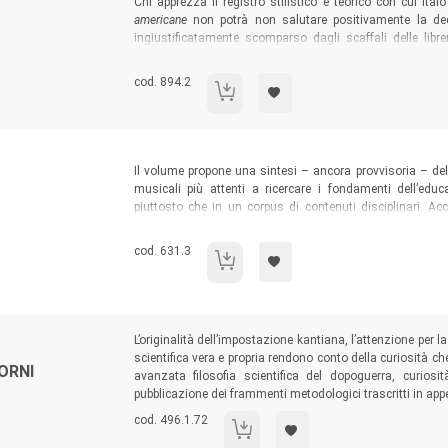
Sommario:
Chi apprezza il registro stilistico e teorico con cui Ita
americane
non potrà non salutare positivamente la de
ingiustificatamente scomparso dagli scaffali delle libre
impostazione ermeneutica a essa tutta interna, a di
accaduto negli ultimi decenni. Una letteratura come
fen
Codice libro:
cod. 894.2
Teoria della Letteratura
dinanzi al tentativo di individuare la struttura teorica dei 
Sommario:
Il volume propone una sintesi – ancora provvisoria – del 
musicali più attenti a ricercare i fondamenti dell’educ
piuttosto che in un corpus di contenuti disciplinari. Acc
pratici per elaborare una propria autobiografia musicale
formative nella scuola e nel sociale.
Codice libro:
cod. 631.3
Specchi sonori
Sommario:
L’originalità dell’impostazione kantiana, l’attenzione per l
scientifica vera e propria rendono conto della curiosità ch
ORNI
avanzata filosofia scientifica del dopoguerra, curio
pubblicazione dei frammenti metodologici trascritti in app
Codice libro:
cod. 496.1.72
La filosofia di Eugenio Colorni