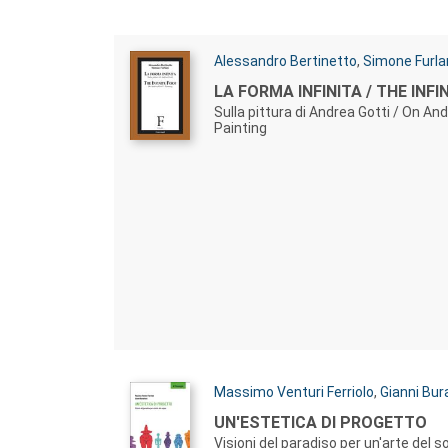
Autori:
Alessandro Bertinetto
,
Simone Furla
Titolo:
LA FORMA INFINITA / THE INFI
Sulla pittura di Andrea Gotti / On And
Painting
Autori:
Massimo Venturi Ferriolo
,
Gianni Bur
Titolo:
UN'ESTETICA DI PROGETTO
Visioni del paradiso per un'arte del 