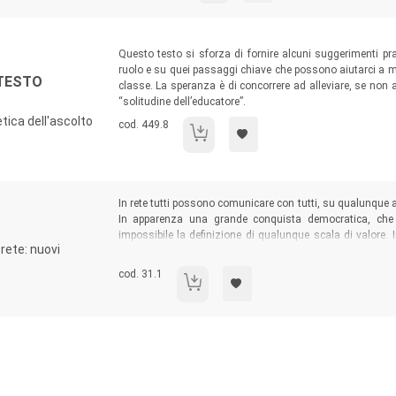
Sommario:
Questo testo si sforza di fornire alcuni suggerimenti prati
ruolo e su quei passaggi chiave che possono aiutarci a mi
NTESTO
classe. La speranza è di concorrere ad alleviare, se non a
“solitudine dell’educatore”.
tica dell'ascolto
Codice libro:
cod. 449.8
Relazione educativa e contesto sonoro.
Sommario:
In rete tutti possono comunicare con tutti, su qualunque a
In apparenza una grande conquista democratica, che ri
impossibile la definizione di qualunque scala di valore. 
 rete: nuovi
mediatore culturale, che ha il compito di mettere ordine 
spesso di bassissimo livello.
Codice libro:
cod. 31.1
Dioniso e la nuvola