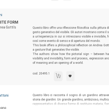
Sommario:
ni
NITE FORM
rea Gotti's
Questo libro offre una riflessione filosofica sulla pittura
gesto generativo del visibile. Gli autori mostrano come il 
a un’esperienza in cui si intrecciano visibile e invisibile
così come evento di senso e di apertura del mondo.
This book offers a philosophical reflection on Andrea Gotti
a gesture that generates the visible.
The authors show how the pictorial sign – between ha
visibility and invisibility, form and process, expression a
of meaning and an opening of a world.
Codice libro:
cod. 20495.1
La forma infinita / The Infinite Form
Sommario:
attoni
Questo libro ci racconta il sogno di un giardino attravers
storia dei giardini. Un grande giardino, ambizioso, multic
rappresentativo di diverse forme di restituire materia, f
sogno
origini ed evoluzioni, secondo alcune idee-matrice tra lor