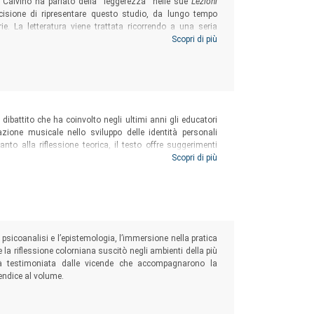
lo Calvino ha parlato della “leggerezza” nelle sue
Lezioni
cisione di ripresentare questo studio, da lungo tempo
rie. La letteratura viene trattata ricorrendo a una seria
fferenza di quanto invece è spesso, consapevolmente,
Scopri di più
omeno essenziale dell’esistenza umana
, che non esita mai
problemi con cui si confronta.
dibattito che ha coinvolto negli ultimi anni gli educatori
azione musicale nello sviluppo delle identità personali
anto alla riflessione teorica, il testo offre suggerimenti
 e alcune indicazioni per svolgere attività didattiche e
Scopri di più
a psicoanalisi e l’epistemologia, l’immersione nella pratica
e la riflessione colorniana suscitò negli ambienti della più
sità testimoniata dalle vicende che accompagnarono la
endice
al volume.