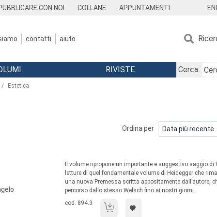
EN
PUBBLICARE CON NOI
COLLANE
APPUNTAMENTI
Ricer
 siamo
contatti
aiuto
OLUMI
RIVISTE
Cerca:
Estetica
Ordina per
Sommario:
Il volume ripropone un importante e suggestivo saggio di 
letture di quel fondamentale volume di Heidegger che rim
una nuova Premessa scritta appositamente dall’autore, che, 
ngelo
percorso dallo stesso Welsch fino ai nostri giorni.
Codice libro:
cod. 894.3
La terra e l'opera d'arte