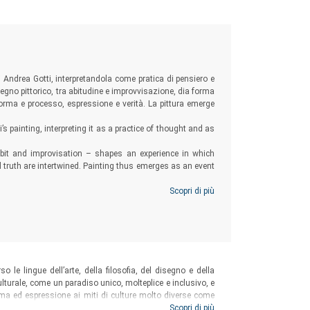
 di Andrea Gotti, interpretandola come pratica di pensiero e
segno pittorico, tra abitudine e improvvisazione, dia forma
, forma e processo, espressione e verità. La pittura emerge
’s painting, interpreting it as a practice of thought and as
bit and improvisation – shapes an experience in which
nd truth are intertwined. Painting thus emerges as an event
Scopri di più
o le lingue dell’arte, della filosofia, del disegno e della
ulturale, come un paradiso unico, molteplice e inclusivo, e
orma ed espressione ai miti di culture molto diverse come
o simili e confrontabili. Un giardino fatto di giardini che
Scopri di più