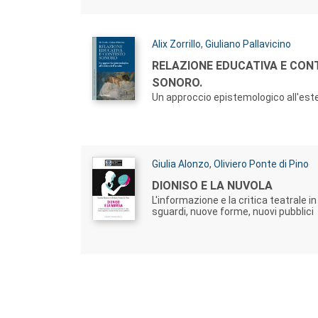
Autori:
Alix Zorrillo
,
Giuliano Pallavicino
Titolo:
RELAZIONE EDUCATIVA E CO
SONORO.
Un approccio epistemologico all'este
Autori:
Giulia Alonzo
,
Oliviero Ponte di Pino
Titolo:
DIONISO E LA NUVOLA
L'informazione e la critica teatrale in
sguardi, nuove forme, nuovi pubblici