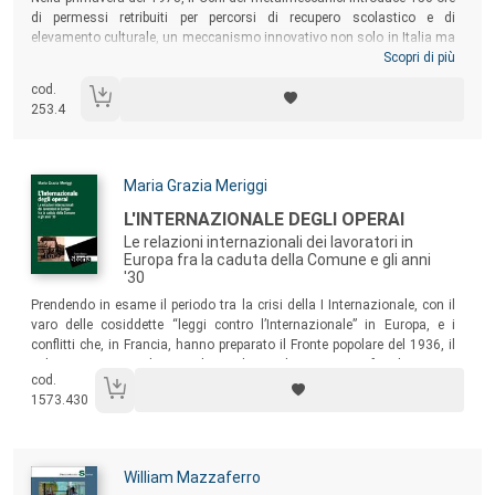
di permessi retribuiti per percorsi di recupero scolastico e di
elevamento culturale, un meccanismo innovativo non solo in Italia ma
nell’intero panorama europeo. A circa cinquant’anni da quel momento,
Scopri di più
l’Associazione culturale Vera Nocentini e l’Associazione Formazione
cod.
80 presentano una ricerca incentrata non solo sull’esperienza delle
253.4
150 ore, ma sull’evoluzione dell’educazione degli adulti fino a oggi,
con un focus specifico sulla realtà piemontese.
Autori:
Maria Grazia Meriggi
Titolo:
L'INTERNAZIONALE DEGLI OPERAI
Le relazioni internazionali dei lavoratori in
Europa fra la caduta della Comune e gli anni
'30
Sommario:
Prendendo in esame il periodo tra la crisi della I Internazionale, con il
varo delle cosiddette “leggi contro l’Internazionale” in Europa, e i
conflitti che, in Francia, hanno preparato il Fronte popolare del 1936, il
volume si propone di rispondere a domande sui rapporti fra i lavoratori
cod.
nei luoghi di lavoro, nel mercato del lavoro, nelle organizzazioni
1573.430
nazionali e internazionali e nelle migrazioni.
Autori:
William Mazzaferro