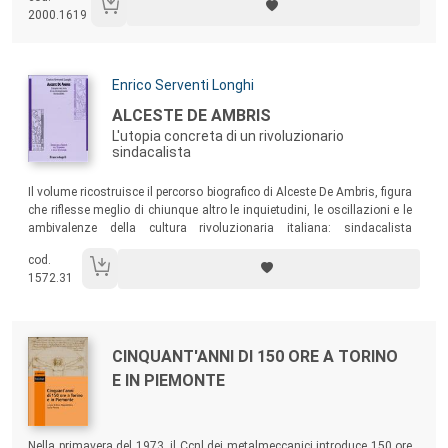
2000.1619
Autori:
Enrico Serventi Longhi
Titolo:
ALCESTE DE AMBRIS
L'utopia concreta di un rivoluzionario
sindacalista
Sommario:
Il volume ricostruisce il percorso biografico di Alceste De Ambris, figura
che riflesse meglio di chiunque altro le inquietudini, le oscillazioni e le
ambivalenze della cultura rivoluzionaria italiana: sindacalista
rivoluzionario, libertario, cospiratore, deputato, interventista,
cod.
sansepolcrista, dannunziano, legionario, antifascista, massone,
1572.31
quattro volte esule in terra straniera...
Autori:
Titolo:
CINQUANT'ANNI DI 150 ORE A TORINO
E IN PIEMONTE
Sommario:
Nella primavera del 1973, il Ccnl dei metalmeccanici introduce 150 ore