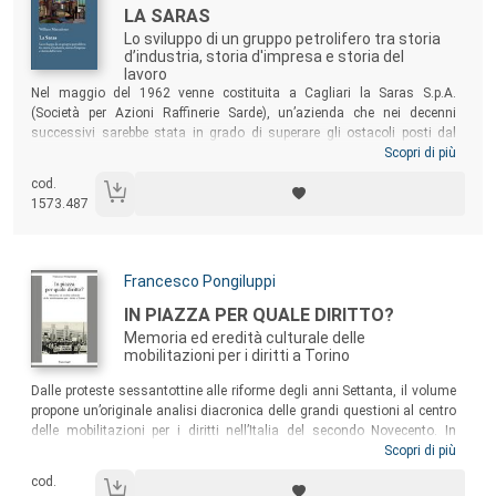
Titolo:
LA SARAS
Lo sviluppo di un gruppo petrolifero tra storia
d’industria, storia d'impresa e storia del
lavoro
Sommario:
Nel maggio del 1962 venne costituita a Cagliari la Saras S.p.A.
(Società per Azioni Raffinerie Sarde), un’azienda che nei decenni
successivi sarebbe stata in grado di superare gli ostacoli posti dal
contesto nazionale ed internazionale, gestendo quella che col tempo
Scopri di più
divenne una delle più grandi raffinerie europee. Il volume si pone come
cod.
case study
incentrato sulle vicende di un’impresa strettamente legata
1573.487
alla famiglia del suo fondatore, Angelo Moratti, e sulle scelte
manageriali che hanno reso la Saras un caso di successo.
Autori:
Francesco Pongiluppi
Titolo:
IN PIAZZA PER QUALE DIRITTO?
Memoria ed eredità culturale delle
mobilitazioni per i diritti a Torino
Sommario:
Dalle proteste sessantottine alle riforme degli anni Settanta, il volume
propone un’originale analisi diacronica delle grandi questioni al centro
delle mobilitazioni per i diritti nell’Italia del secondo Novecento. In
particolare, questo lavoro si focalizza sulla città di Torino: dalla
Scopri di più
documentazione dell’Archivio storico della Fondazione Istituto
cod.
Piemontese Antonio Gramsci, all’analisi della letteratura sui diritti,