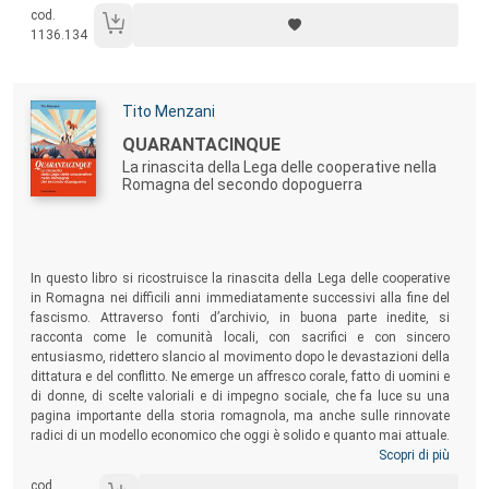
cod.
1136.134
Autori:
Tito Menzani
Titolo:
QUARANTACINQUE
La rinascita della Lega delle cooperative nella
Romagna del secondo dopoguerra
Sommario:
In questo libro si ricostruisce la rinascita della Lega delle cooperative
in Romagna nei difficili anni immediatamente successivi alla fine del
fascismo. Attraverso fonti d’archivio, in buona parte inedite, si
racconta come le comunità locali, con sacrifici e con sincero
entusiasmo, ridettero slancio al movimento dopo le devastazioni della
dittatura e del conflitto. Ne emerge un affresco corale, fatto di uomini e
di donne, di scelte valoriali e di impegno sociale, che fa luce su una
pagina importante della storia romagnola, ma anche sulle rinnovate
radici di un modello economico che oggi è solido e quanto mai attuale.
Scopri di più
cod.