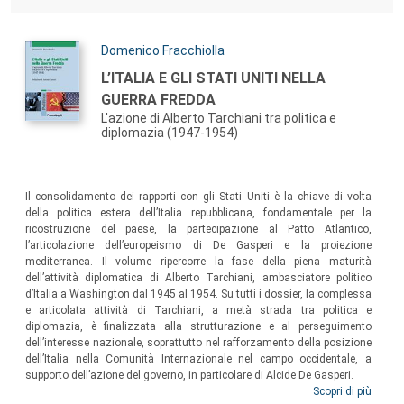
Autori:
Domenico Fracchiolla
Titolo:
L’ITALIA E GLI STATI UNITI NELLA
GUERRA FREDDA
L'azione di Alberto Tarchiani tra politica e
diplomazia (1947-1954)
Sommario:
Il consolidamento dei rapporti con gli Stati Uniti è la chiave di volta
della politica estera dell’Italia repubblicana, fondamentale per la
ricostruzione del paese, la partecipazione al Patto Atlantico,
l’articolazione dell’europeismo di De Gasperi e la proiezione
mediterranea. Il volume ripercorre la fase della piena maturità
dell’attività diplomatica di Alberto Tarchiani, ambasciatore politico
d’Italia a Washington dal 1945 al 1954. Su tutti i dossier, la complessa
e articolata attività di Tarchiani, a metà strada tra politica e
diplomazia, è finalizzata alla strutturazione e al perseguimento
dell’interesse nazionale, soprattutto nel rafforzamento della posizione
dell’Italia nella Comunità Internazionale nel campo occidentale, a
supporto dell’azione del governo, in particolare di Alcide De Gasperi.
Scopri di più