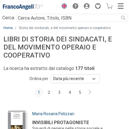
Menu
Cerca:
Main content
Home
Storia dei sindacati, e del movimento operaio e cooperativo
LIBRI DI STORIA DEI SINDACATI, E
DEL MOVIMENTO OPERAIO E
COOPERATIVO
La ricerca ha estratto dal catalogo
177 titoli
Ordina per
1
2
3
4
5
Autori:
Maria Rosaria Pelizzari
Titolo:
INVISIBILI PROTAGONISTE
Sguardi di genere nella storia sociale e