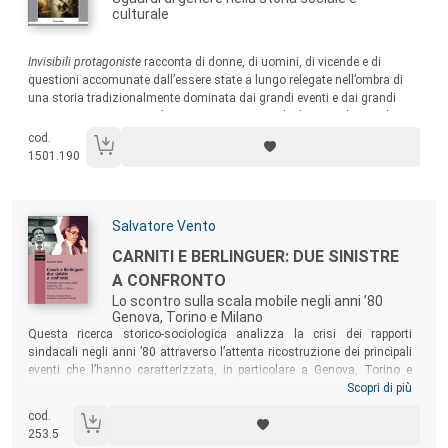
culturale
Sommario:
Invisibili protagoniste
racconta di donne, di uomini, di vicende e di
questioni accomunate dall’essere state a lungo relegate nell’ombra di
una storia tradizionalmente dominata dai grandi eventi e dai grandi
personaggi. Attraverso i loro vissuti emergono le diseguaglianze di
genere, i pregiudizi sociali e i processi di “invisibilizzazione” che hanno
cod.
contribuito a plasmare storia e memoria collettiva.
1501.190
Autori:
Salvatore Vento
Titolo:
CARNITI E BERLINGUER: DUE SINISTRE
A CONFRONTO
Lo scontro sulla scala mobile negli anni ’80
Genova, Torino e Milano
Sommario:
Questa ricerca storico-sociologica analizza la crisi dei rapporti
sindacali negli anni ’80 attraverso l’attenta ricostruzione dei principali
eventi che l’hanno caratterizzata, in particolare a Genova, Torino e
Milano, e mette a confronto due visioni politiche diverse: quella di
Scopri di più
Pierre Carniti, fautore di un sindacato soggetto politico autonomo, e
cod.
quella di Enrico Berlinguer, che considerava prioritaria l’azione del suo
253.5
partito in quanto rappresentante della classe operaia.