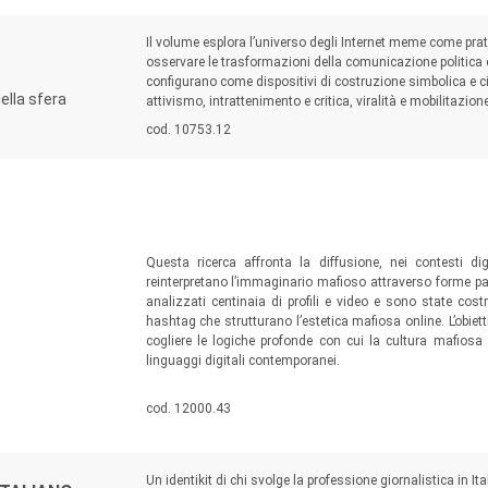
Sommario:
Il volume esplora l’universo degli Internet meme come prati
osservare le trasformazioni della comunicazione politica 
configurano come dispositivi di costruzione simbolica e c
ella sfera
attivismo, intrattenimento e critica, viralità e mobilitazione
Codice libro:
cod. 10753.12
Sommario:
Questa ricerca affronta la diffusione, nei contesti dig
reinterpretano l’immaginario mafioso attraverso forme part
analizzati centinaia di profili e video e sono state costr
hashtag che strutturano l’estetica mafiosa online. L’obiett
cogliere le logiche profonde con cui la cultura mafios
linguaggi digitali contemporanei.
Codice libro:
cod. 12000.43
Sommario:
Un identikit di chi svolge la professione giornalistica in It