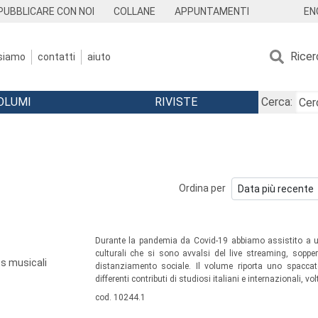
EN
PUBBLICARE CON NOI
COLLANE
APPUNTAMENTI
Ricer
 siamo
contatti
aiuto
OLUMI
RIVISTE
Cerca:
Ordina per
Sommario:
Durante la pandemia da Covid-19 abbiamo assistito a un 
culturali che si sono avvalsi del live streaming, sopp
ts musicali
distanziamento sociale. Il volume riporta uno spaccat
differenti contributi di studiosi italiani e internazionali, vol
Codice libro:
cod. 10244.1