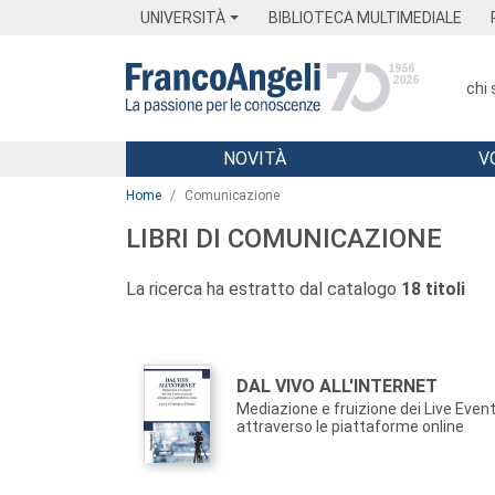
Menu
Main content
Footer
Menu
UNIVERSITÀ
BIBLIOTECA MULTIMEDIALE
chi
NOVITÀ
V
Main content
Home
Comunicazione
LIBRI DI COMUNICAZIONE
La ricerca ha estratto dal catalogo
18 titoli
Autori:
Titolo:
DAL VIVO ALL'INTERNET
Mediazione e fruizione dei Live Even
attraverso le piattaforme online