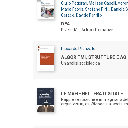
Giulio Pegorari
,
Melissa Capelli
,
Veron
Maria Fabris
,
Stefano Pirilli
,
Daniela S
Gerace
,
Davide Petrillo
Titolo:
DEA
Diversità e Arti performative
Autori:
Riccardo Pronzato
Titolo:
ALGORITMI, STRUTTURE E AGI
Un'analisi sociologica
Autori:
Titolo:
LE MAFIE NELL'ERA DIGITALE
Rappresentazione e immaginario dell
organizzata, da Wikipedia ai social 