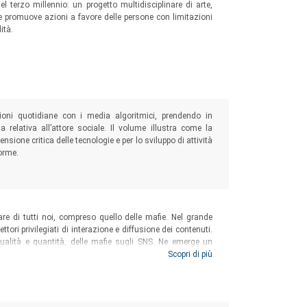
el terzo millennio: un progetto multidisciplinare di arte,
he promuove azioni a favore delle persone con limitazioni
ità.
ioni quotidiane con i media algoritmici, prendendo in
 relativa all’attore sociale. Il volume illustra come la
sione critica delle tecnologie e per lo sviluppo di attività
orme.
re di tutti noi, compreso quello delle mafie. Nel grande
tori privilegiati di interazione e diffusione dei contenuti.
ualità e quantità, delle mafie sugli SNS. Ne emerge un
iera circolare: i social sono lo specchio e il motore di
Scopri di più
minale mafiosa che risemantizza i vecchi immaginari
i contenuti.