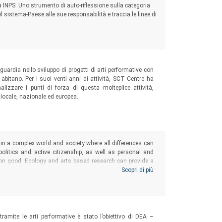
a INPS. Uno strumento di auto-riflessione sulla categoria
il sistema-Paese alle sue responsabilità e traccia le linee di
ardia nello sviluppo di progetti di arti performative con
abitano. Per i suoi venti anni di attività, SCT Centre ha
nalizzare i punti di forza di questa molteplice attività,
 locale, nazionale ed europea.
 in a complex world and society where all differences can
 politics and active citizenship, as well as personal and
mon good. Ecology and arts based research can provide a
 the aim of defining and constructing an inclusive and
Scopri di più
tramite le arti performative è stato l’obiettivo di DEA –