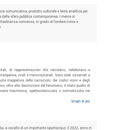
ca comunicativa, prodotto culturale e lente analitica per
e della sfera pubblica contemporanea. I meme si
ittadinanza connessa, in grado di fondere ironia e
.
itali, di rappresentazioni che veicolano, rielaborano e
ecipative, virali e transnazionali. Sono stati osservati e
uite mappature delle narrazioni, dei codici visivi e degli
ivo, oltre alla descrizione del fenomeno, è stato quello di
a viene trasmessa, spettacolarizzata o normalizzata nei
Scopri di più
alia, a cavallo di un importante spartiacque: il 2022, anno in