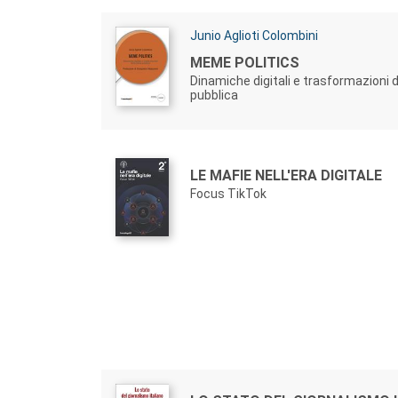
Autori:
Junio Aglioti Colombini
Titolo:
MEME POLITICS
Dinamiche digitali e trasformazioni d
pubblica
Autori:
Titolo:
LE MAFIE NELL'ERA DIGITALE
Focus TikTok
Autori: