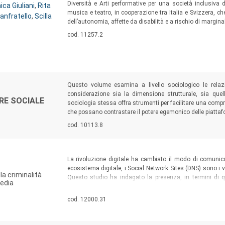
Diversità e Arti performative per una società inclusiva d
ica Giuliani
,
Rita
musica e teatro, in cooperazione tra Italia e Svizzera, c
anfratello
,
Scilla
dell’autonomia, affette da disabilità e a rischio di marginal
Codice libro:
cod. 11257.2
Sommario:
Questo volume esamina a livello sociologico le relaz
considerazione sia la dimensione strutturale, sia quella
RE SOCIALE
sociologia stessa offra strumenti per facilitare una compren
che possano contrastare il potere egemonico delle piattaf
Codice libro:
cod. 10113.8
Sommario:
La rivoluzione digitale ha cambiato il modo di comunica
ecosistema digitale, i Social Network Sites (DNS) sono i vet
a criminalità
Questo studio ha indagato la presenza, in termini di q
media
immaginario digitale delle mafie che si alimenta in man
aggiornamento costante (updatism) della cultura cri
Codice libro:
cod. 12000.31
costruendo consenso attraverso una bulimica creazione d