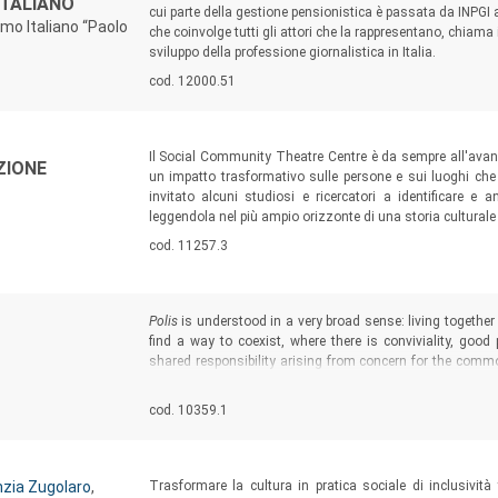
ITALIANO
cui parte della gestione pensionistica è passata da INPGI 
smo Italiano “Paolo
che coinvolge tutti gli attori che la rappresentano, chiama 
sviluppo della professione giornalistica in Italia.
Codice libro:
cod. 12000.51
Sommario:
Il Social Community Theatre Centre è da sempre all'avangu
ZIONE
un impatto trasformativo sulle persone e sui luoghi che 
invitato alcuni studiosi e ricercatori a identificare e a
leggendola nel più ampio orizzonte di una storia culturale
Codice libro:
cod. 11257.3
Sommario:
Polis
is understood in a very broad sense: living together
find a way to coexist, where there is conviviality, good
shared responsibility arising from concern for the com
framework for individual and collective learning, with
sustainable polis.
Codice libro:
cod. 10359.1
Sommario:
nzia Zugolaro
,
Trasformare la cultura in pratica sociale di inclusività 