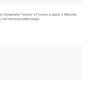
le volutamente "retorico" e il ricorso a spunti e riflessioni
a, ma l’emozione della terapia.
oria dell'attaccamento