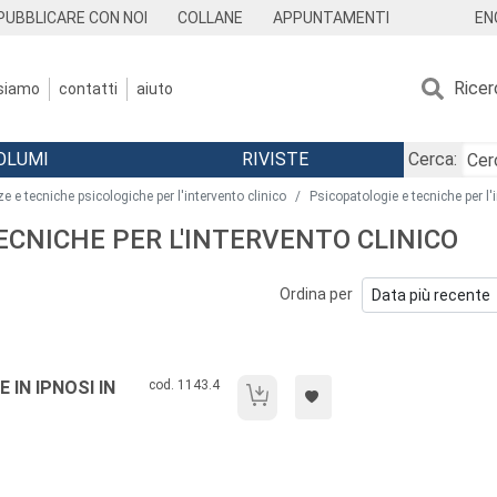
EN
PUBBLICARE CON NOI
COLLANE
APPUNTAMENTI
Ricer
 siamo
contatti
aiuto
OLUMI
RIVISTE
Cerca:
e e tecniche psicologiche per l'intervento clinico
Psicopatologie e tecniche per l'
TECNICHE PER L'INTERVENTO CLINICO
Ordina per
Codice libro:
 IN IPNOSI IN
cod. 1143.4
Tecniche dirette e indirette in ipnosi in ps