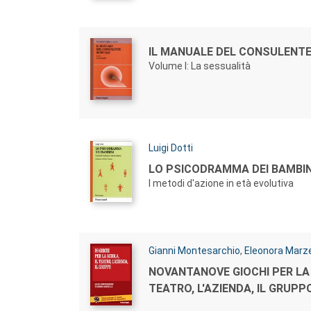
Autori:
Titolo:
IL MANUALE DEL CONSULENT
Volume I: La sessualità
Autori:
Luigi Dotti
Titolo:
LO PSICODRAMMA DEI BAMBIN
I metodi d'azione in età evolutiva
Autori:
Gianni Montesarchio
,
Eleonora Marze
Titolo:
NOVANTANOVE GIOCHI PER LA 
TEATRO, L'AZIENDA, IL GRUPP