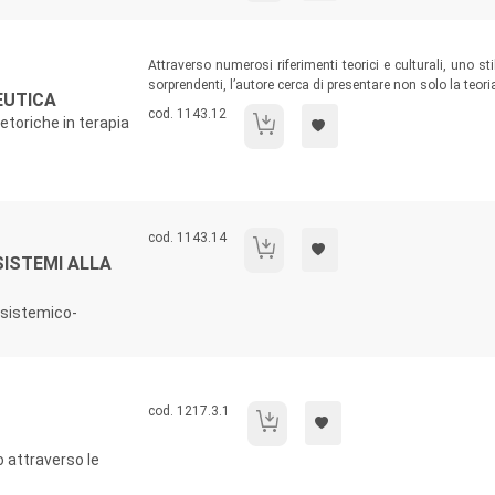
Sommario:
Attraverso numerosi riferimenti teorici e culturali, uno sti
sorprendenti, l’autore cerca di presentare non solo la teori
EUTICA
Codice libro:
cod. 1143.12
etoriche in terapia
La narrazione psicoterapeutica
Codice libro:
cod. 1143.14
Dalla teoria generale dei sistemi alla te
SISTEMI ALLA
a sistemico-
Codice libro:
cod. 1217.3.1
Prima della parola
o attraverso le