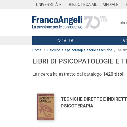
Menu
Main content
Footer
Menu
UNIVERSITÀ
BIBLIOTECA MULTIMEDIALE
chi
NOVITÀ
V
Main content
Home
Psicologia e psicoterapia: teorie e tecniche
Scienz
LIBRI DI PSICOPATOLOGIE E 
La ricerca ha estratto dal catalogo
1420 titoli
Autori:
Titolo:
TECNICHE DIRETTE E INDIRETTE
PSICOTERAPIA