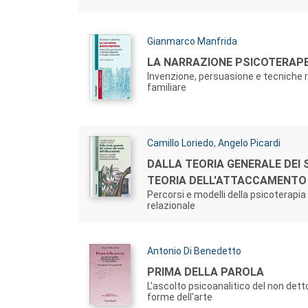
Autori:
Gianmarco Manfrida
Titolo:
LA NARRAZIONE PSICOTERAP
Invenzione, persuasione e tecniche r
familiare
Autori:
Camillo Loriedo
,
Angelo Picardi
Titolo:
DALLA TEORIA GENERALE DEI 
TEORIA DELL'ATTACCAMENTO
Percorsi e modelli della psicoterapi
relazionale
Autori:
Antonio Di Benedetto
Titolo:
PRIMA DELLA PAROLA
L'ascolto psicoanalitico del non dett
forme dell'arte