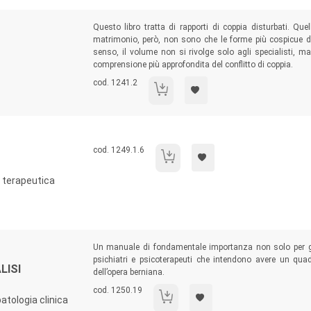
Sommario:
Questo libro tratta di rapporti di coppia disturbati. Qu
matrimonio, però, non sono che le forme più cospicue del
senso, il volume non si rivolge solo agli specialisti, m
comprensione più approfondita del conflitto di coppia.
Codice libro:
cod. 1241.2
La collusione di coppia
Codice libro:
cod. 1249.1.6
Terapia di coppia
a terapeutica
Sommario:
Un manuale di fondamentale importanza non solo per gli
psichiatri e psicoterapeuti che intendono avere un quad
LISI
dell’opera berniana.
Codice libro:
cod. 1250.19
L'approccio clinico all'analisi transazion
atologia clinica