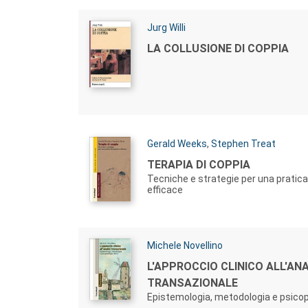
Autori:
Jurg Willi
Titolo:
LA COLLUSIONE DI COPPIA
Autori:
Gerald Weeks
,
Stephen Treat
Titolo:
TERAPIA DI COPPIA
Tecniche e strategie per una pratic
efficace
Autori:
Michele Novellino
Titolo:
L'APPROCCIO CLINICO ALL'ANA
TRANSAZIONALE
Epistemologia, metodologia e psicop