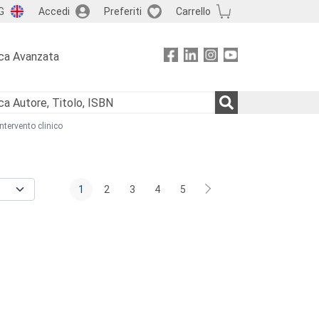
G
Accedi
Preferiti
Carrello
ca Avanzata
intervento clinico
1
2
3
4
5
icoterapia