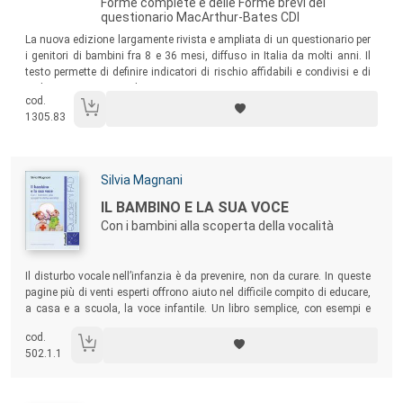
Forme complete e delle Forme brevi del
questionario MacArthur-Bates CDI
Sommario:
La nuova edizione largamente rivista e ampliata di un questionario per
i genitori di bambini fra 8 e 36 mesi, diffuso in Italia da molti anni. Il
testo permette di definire indicatori di rischio affidabili e condivisi e di
realizzare esperienze di prevenzione e screening.
cod.
1305.83
Autori:
Silvia Magnani
Titolo:
IL BAMBINO E LA SUA VOCE
Con i bambini alla scoperta della vocalità
Sommario:
Il disturbo vocale nell’infanzia è da prevenire, non da curare. In queste
pagine più di venti esperti offrono aiuto nel difficile compito di educare,
a casa e a scuola, la voce infantile. Un libro semplice, con esempi e
consigli pratici per quegli adulti che non vogliono educare i bambini
cod.
solo alle buone maniere.
502.1.1