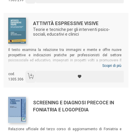
1305.299
Autori:
Titolo:
ATTIVITÀ ESPRESSIVE VISIVE
Teorie e tecniche per gli interventi psico-
sociali, educativi e clinici
Sommario:
Il testo esamina la relazione tra immagini e mente e offre nuove
prospettive e indicazioni pratiche per professionisti del settore
psicosociale ed educativo, impegnati in progetti volti a promuovere il
benessere individuale e collettivo attraverso l’espressione visiva.
Scopri di più
Ideato come strumento di lavoro e di aggiornamento, il libro si rivolge
cod.
a psicologi, educatori, pedagogisti, insegnanti e alle altre figure
1305.306
professionali che vogliano approfondire conoscenze teoriche e
apprendere tecniche espressive visive utili a realizzare interventi
creativi per facilitare la consapevolezza e la crescita di sé lungo tutto
l’arco della vita.
Autori:
Titolo:
SCREENING E DIAGNOSI PRECOCE IN
FONIATRIA E LOGOPEDIA
Sommario:
Relazione ufficiale del terzo corso di aggiornamento di Foniatria e