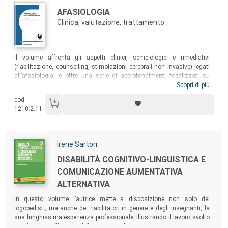
Autori:
Titolo:
AFASIOLOGIA
Clinica, valutazione, trattamento
Sommario:
Il volume affronta gli aspetti clinici, semeiologici e rimediativi
(riabilitazione, counselling, stimolazioni cerebrali non invasive) legati
all’afasiologia, e offre una serie di approfondimenti focalizzati su
aspetti peculiari ma non meno importanti dell’universo afasiologico,
Scopri di più
come i temi dedicati ai disturbi del calcolo, al fenomeno del
cod.
bilinguismo, alla awake surgery per i gliomi cerebrali, all’afasia
1210.2.11
primaria progressiva, ai motor speech disorders, alla ricerca scientifica
e alle afasie in età pediatrica.
Autori:
Irene Sartori
Titolo:
DISABILITÀ COGNITIVO-LINGUISTICA E
COMUNICAZIONE AUMENTATIVA
ALTERNATIVA
Sommario:
In questo volume l’autrice mette a disposizione non solo dei
logopedisti, ma anche dei riabilitatori in genere e degli insegnanti, la
sua lunghissima esperienza professionale, illustrando il lavoro svolto
con bambini affetti da deficit psicointellettivi e gravi compromissioni