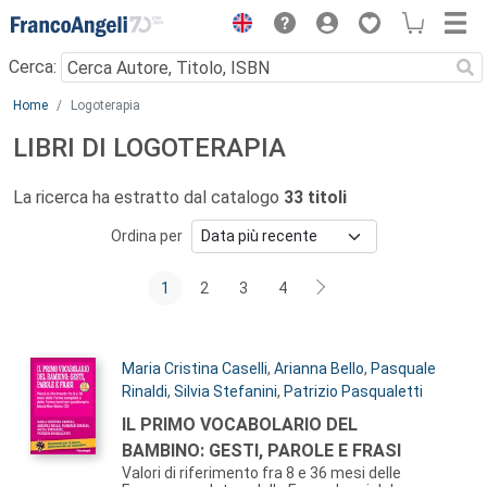
Menu
Cerca:
Main content
Home
Logoterapia
LIBRI DI LOGOTERAPIA
La ricerca ha estratto dal catalogo
33 titoli
Ordina per
1
2
3
4
Autori:
Maria Cristina Caselli
,
Arianna Bello
,
Pasquale
Rinaldi
,
Silvia Stefanini
,
Patrizio Pasqualetti
Titolo:
IL PRIMO VOCABOLARIO DEL
BAMBINO: GESTI, PAROLE E FRASI
Valori di riferimento fra 8 e 36 mesi delle