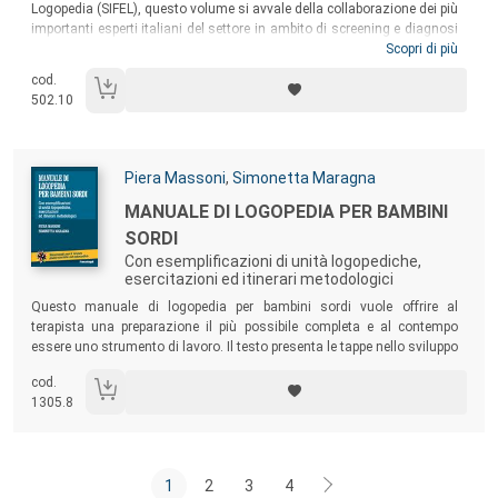
Logopedia (SIFEL), questo volume si avvale della collaborazione dei più
importanti esperti italiani del settore in ambito di screening e diagnosi
precoce. Dopo alcune informazioni di ordine generale sulle procedure di
Scopri di più
screening, le modalità di rilevazioni di dati biologici e la
cod.
riorganizzazione dei servizi, il testo presenta i principali ambiti delle
502.10
competenze foniatrico logopediche.
Autori:
Piera Massoni
,
Simonetta Maragna
Titolo:
MANUALE DI LOGOPEDIA PER BAMBINI
SORDI
Con esemplificazioni di unità logopediche,
esercitazioni ed itinerari metodologici
Sommario:
Questo manuale di logopedia per bambini sordi vuole offrire al
terapista una preparazione il più possibile completa e al contempo
essere uno strumento di lavoro. Il testo presenta le tappe nello sviluppo
del linguaggio nel bambino udente e nel bambino sordo, a cui seguono
cod.
numerosissime esercitazioni e molteplici spunti operativi, frutto di
1305.8
oltre vent’anni di lavoro terapeutico.
1
2
3
4