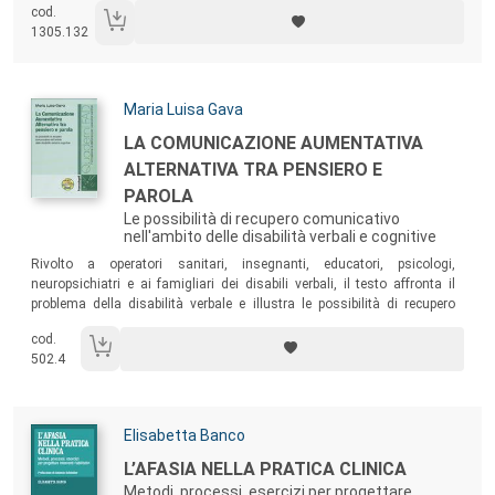
cod.
del linguaggio.
1305.132
Autori:
Maria Luisa Gava
Titolo:
LA COMUNICAZIONE AUMENTATIVA
ALTERNATIVA TRA PENSIERO E
PAROLA
Le possibilità di recupero comunicativo
nell'ambito delle disabilità verbali e cognitive
Sommario:
Rivolto a operatori sanitari, insegnanti, educatori, psicologi,
neuropsichiatri e ai famigliari dei disabili verbali, il testo affronta il
problema della disabilità verbale e illustra le possibilità di recupero
comunicativo consentite oggi dalla Comunicazione Aumentativa
cod.
Alternativa, offrendo un punto di riferimento operativo per chi voglia
502.4
intervenire in questo settore.
Autori:
Elisabetta Banco
Titolo:
L’AFASIA NELLA PRATICA CLINICA
Metodi, processi, esercizi per progettare