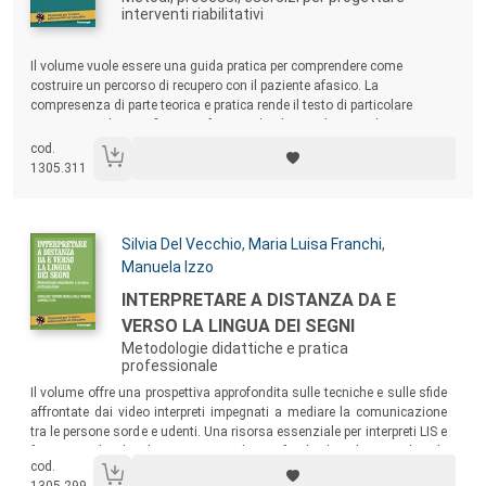
interventi riabilitativi
Sommario:
Il volume vuole essere una guida pratica per comprendere come
costruire un percorso di recupero con il paziente afasico. La
compresenza di parte teorica e pratica rende il testo di particolare
interesse per le varie figure professionali – logopedisti, medici,
neuropsicologici – che in équipe collaborano nella costruzione del
cod.
progetto riabilitativo.
1305.311
Autori:
Silvia Del Vecchio
,
Maria Luisa Franchi
,
Manuela Izzo
Titolo:
INTERPRETARE A DISTANZA DA E
VERSO LA LINGUA DEI SEGNI
Metodologie didattiche e pratica
professionale
Sommario:
Il volume offre una prospettiva approfondita sulle tecniche e sulle sfide
affrontate dai video interpreti impegnati a mediare la comunicazione
tra le persone sorde e udenti. Una risorsa essenziale per interpreti LIS e
formatori che desiderino comprendere a fondo il ruolo cruciale e le
cod.
nuove sfide del video interpretariato da e verso la lingua dei segni.