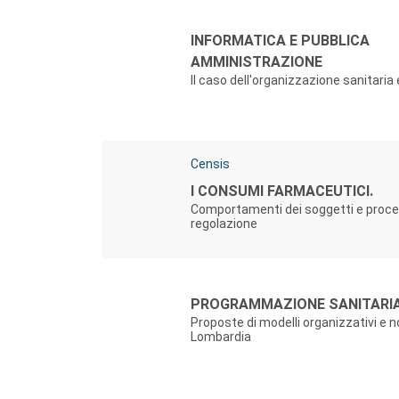
Autori:
Titolo:
INFORMATICA E PUBBLICA
AMMINISTRAZIONE
Il caso dell'organizzazione sanitaria
Autori:
Censis
Titolo:
I CONSUMI FARMACEUTICI.
Comportamenti dei soggetti e proce
regolazione
Autori:
Titolo:
PROGRAMMAZIONE SANITARIA
Proposte di modelli organizzativi e n
Lombardia