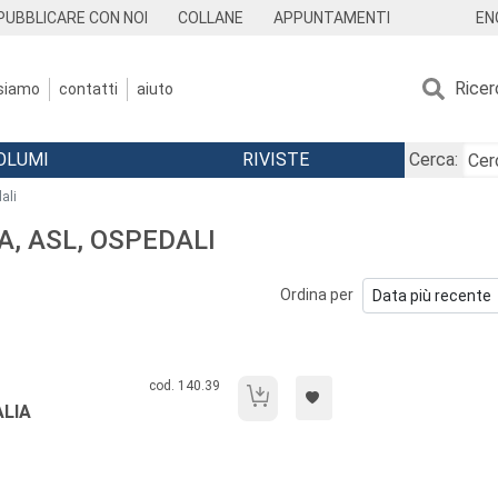
EN
PUBBLICARE CON NOI
COLLANE
APPUNTAMENTI
Ricer
 siamo
contatti
aiuto
OLUMI
RIVISTE
Cerca:
ali
A, ASL, OSPEDALI
Ordina per
Codice libro:
cod. 140.39
La domanda di salute in Italia
ALIA