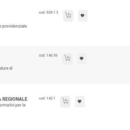
Codice libro:
cod. 928.1.3
Informatica e pubblica amministrazione
 e previdenziale
Codice libro:
cod. 140.36
I consumi farmaceutici.
dure di
Codice libro:
 REGIONALE
cod. 142.1
Programmazione sanitaria regionale
ormativi per la