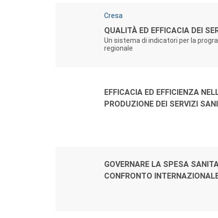
Autori:
Cresa
Titolo:
QUALITÀ ED EFFICACIA DEI SER
Un sistema di indicatori per la pro
regionale
Autori:
Titolo:
EFFICACIA ED EFFICIENZA NEL
PRODUZIONE DEI SERVIZI SAN
Autori:
Titolo:
GOVERNARE LA SPESA SANITA
CONFRONTO INTERNAZIONAL