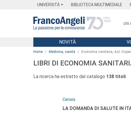
Menu
Main content
Footer
Menu
UNIVERSITÀ
BIBLIOTECA MULTIMEDIALE
chi
NOVITÀ
V
Main content
Home
Medicina, sanità
Economia sanitaria, Asl, Osped
LIBRI DI ECONOMIA SANITARI
La ricerca ha estratto dal catalogo
138 titoli
Autori:
Censis
Titolo:
LA DOMANDA DI SALUTE IN IT