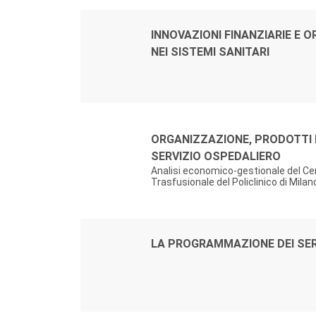
Autori:
Titolo:
INNOVAZIONI FINANZIARIE E 
NEI SISTEMI SANITARI
Autori:
Titolo:
ORGANIZZAZIONE, PRODOTTI E
SERVIZIO OSPEDALIERO
Analisi economico-gestionale del Ce
Trasfusionale del Policlinico di Milan
Autori:
Titolo:
LA PROGRAMMAZIONE DEI SERV