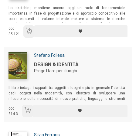
Sommario:
Lo sketching mantiene ancora oggi un ruolo di fondamentale
importanza in fase di progettazione e di approccio conoscitivo alle
opere esistenti. Il volume intende mettere a sistema le ricerche
condotte dall’autore in merito al disegno “tradizionale” quale mezzo
cod.
espressivo per la comunicazione delle idee e della realtà in un’epoca
85.121
dominata dagli strumenti e dalle tecniche digitali.
Autori:
Stefano Follesa
Titolo:
DESIGN & IDENTITÀ
Progettare per i luoghi
Sommario:
Il libro indaga i rapporti tra oggetti e luoghi e più in generale l’identità
degli oggetti nella modernità, con l’obiettivo di sviluppare una
riflessione sulla necessità di nuove pratiche, linguaggi e strumenti
progettuali che salvaguardino e promuovano le diversità culturali e il
cod.
saper fare dei nostri territori.
314.3
Autori:
Silvia Ferraris