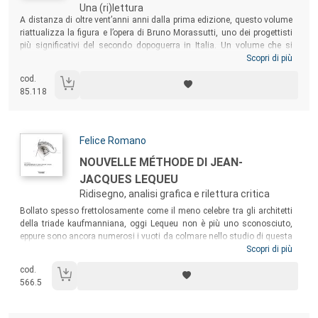
Una (ri)lettura
Sommario:
A distanza di oltre vent’anni anni dalla prima edizione, questo volume
riattualizza la figura e l’opera di Bruno Morassutti, uno dei progettisti
più significativi del secondo dopoguerra in Italia. Un volume che si
integra con una serie di iniziative che si sono succedute negli anni
Scopri di più
trascorsi dalla prima edizione, fra cui articoli, nuove pubblicazioni,
cod.
studi, ricerche e mostre che manifestano ancora oggi l’originalità e
85.118
l’attualità del suo operato, a cavallo tra architettura e disegno
industriale.
Autori:
Felice Romano
Titolo:
NOUVELLE MÉTHODE DI JEAN-
JACQUES LEQUEU
Ridisegno, analisi grafica e rilettura critica
Sommario:
Bollato spesso frettolosamente come il meno celebre tra gli architetti
della triade kaufmanniana, oggi Lequeu non è più uno sconosciuto,
eppure sono ancora numerosi i vuoti da colmare nello studio di questa
enigmatica figura. Il volume traccia un percorso che approfondisce
Scopri di più
un’infinitesima parte del patrimonio grafico regalatoci da Lequeu,
cod.
ovvero la
Nouvelle Méthode
, un breve trattato sul disegno della testa
566.5
umana e delle singole parti che la compongono, che merita un posto di
tutto rispetto a fianco dei trattati più celebri.