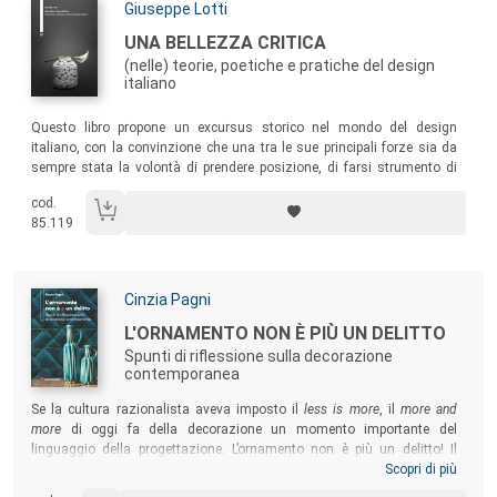
Autori:
Giuseppe Lotti
Titolo:
UNA BELLEZZA CRITICA
(nelle) teorie, poetiche e pratiche del design
italiano
Sommario:
Questo libro propone un excursus storico nel mondo del design
italiano, con la convinzione che una tra le sue principali forze sia da
sempre stata la volontà di prendere posizione, di farsi strumento di
intervento nella società e, seppur con i limiti della professione, di
cod.
provare a cambiarla. Ciò senza perdere di vista l’estetica, la qualità
85.119
formale, la bellezza del prodotto.
Autori:
Cinzia Pagni
Titolo:
L'ORNAMENTO NON È PIÙ UN DELITTO
Spunti di riflessione sulla decorazione
contemporanea
Sommario:
Se la cultura razionalista aveva imposto il
less is more
, il
more and
more
di oggi fa della decorazione un momento importante del
linguaggio della progettazione. L’ornamento non è più un delitto! Il
volume intende permettere al lettore di sviluppare una propria
Scopri di più
consapevolezza riguardo a questa tendenza in continuo divenire, e