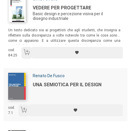
Titolo:
VEDERE PER PROGETTARE
Basic design e percezione visiva per il
disegno industriale
Sommario:
Un testo dedicato sia ai progettisti che agli studenti, che insegna a
riflettere sulla discrepanza a volte notevole tra come le cose
sono
e
come ci
appaiono.
E a utilizzare questa discrepanza come una
variabile del progetto aggirandola, sfruttandola, domandola.
cod.
84.25
Autori:
Renato De Fusco
Titolo:
UNA SEMIOTICA PER IL DESIGN
cod.
7.1