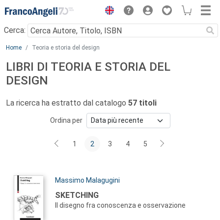
Menu
Cerca:
Main content
Home
Teoria e storia del design
LIBRI DI TEORIA E STORIA DEL
DESIGN
La ricerca ha estratto dal catalogo
57 titoli
Ordina per
1
2
3
4
5
Autori:
Massimo Malagugini
Titolo:
SKETCHING
Il disegno fra conoscenza e osservazione