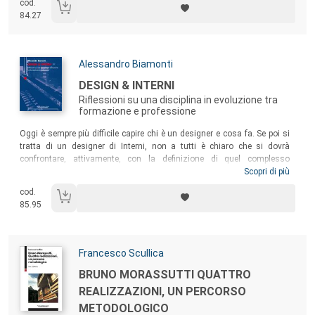
cod.
propone spunti di riflessione per progettisti, studenti e appassionati di
84.27
interior design che oggi si sentono più liberi nel pensare oggetti e
ambienti in cui l’aspetto decorativo possa essere sviluppato ed
espresso.
Autori:
Alessandro Biamonti
Titolo:
DESIGN & INTERNI
Riflessioni su una disciplina in evoluzione tra
formazione e professione
Sommario:
Oggi è sempre più difficile capire chi è un designer e cosa fa. Se poi si
tratta di un designer di Interni, non a tutti è chiaro che si dovrà
confrontare, attivamente, con la definizione di quel complesso
ecosistema fatto di ambienti, oggetti e relazioni, nel quale viviamo
Scopri di più
ogni attimo della nostra esistenza. Il testo propone un rilancio della
cod.
disciplina, portandola ad assumere un ruolo chiave, connettivo e
85.95
abilitante, nell’attuale scenario in continua evoluzione.
Autori:
Francesco Scullica
Titolo:
BRUNO MORASSUTTI QUATTRO
REALIZZAZIONI, UN PERCORSO
METODOLOGICO