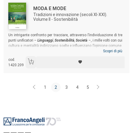
Autori:
Titolo:
MODA E MODE
Tradizioni e innovazione (secoli XI-XXI).
Volume II - Sostenibilità
Sommario:
Un intrigante confronto per tracciare, attraverso l’individuazione di tre
punti unificatori –
Linguaggi
,
Sostenibilità
,
Società
–, i mille volti con cui
cultura e mentalità indirizzano scelte e influenzano l’opinione comune.
Il secondo volume,
Sostenibilità
, parte dai modelli di governance nel
Scopri di più
Sistema Moda Italia per soffermarsi sui brand di lusso territoriali
cod.
attraverso il
caso Napoli
. Il libro prende in esame poi il binomio moda e
1420.209
tecnologia, che rappresenta un’originale sfida per l’innovazione.
1
2
3
4
5
Footer