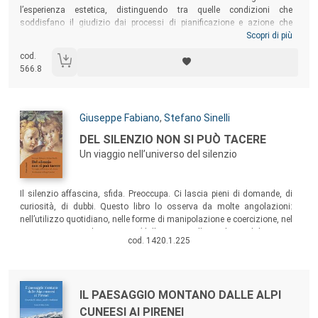
l’esperienza estetica, distinguendo tra quelle condizioni che
soddisfano il giudizio dai processi di pianificazione e azione che
portano alla realizzazione del fenomeno estetico. Il testo indica tre
Scopri di più
diversi filoni di ricerca che hanno bisogno di essere, almeno in parte,
cod.
isolati perché si possano indagare le diverse relazioni che si
566.8
determinano nel complesso rapporto tra l’individuo (fruitore o artefice)
e la forma dell’artefatto.
Autori:
Giuseppe Fabiano
,
Stefano Sinelli
Titolo:
DEL SILENZIO NON SI PUÒ TACERE
Un viaggio nell’universo del silenzio
Sommario:
Il silenzio affascina, sfida. Preoccupa. Ci lascia pieni di domande, di
curiosità, di dubbi. Questo libro lo osserva da molte angolazioni:
nell’utilizzo quotidiano, nelle forme di manipolazione e coercizione, nel
suo rapporto con le varie arti (dalla pittura alla scultura, dal cinema
cod. 1420.1.225
alla musica), nella sua immanenza nella spiritualità e nella
psicoterapia.
Autori:
Titolo:
IL PAESAGGIO MONTANO DALLE ALPI
CUNEESI AI PIRENEI