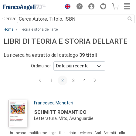
Menu
Cerca:
Main content
Home
Teoria e storia dell'arte
LIBRI DI TEORIA E STORIA DELL'ARTE
La ricerca ha estratto dal catalogo
39 titoli
Ordina per
1
2
3
4
Autori:
Francesca Monateri
Titolo:
SCHMITT ROMANTICO
Letteratura, Mito, Avanguardie
Sommario:
Un nesso multiforme lega il giurista tedesco Carl Schmitt alla