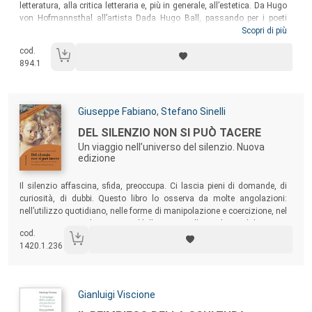
letteratura, alla critica letteraria e, più in generale, all’estetica. Da Hugo
von Hofmannsthal all’artista Dada Hugo Ball, passando per i poeti
Theodor Däubler e Konrad Weiss, fino ai pittori Emil Nolde, Werner
Scopri di più
Gilles e a tanti altri, Schmitt si confronta con molte delle personalità
cod.
artistiche più significative della sua epoca, rivelandosi un pensatore
894.1
eccentrico e rifiutando l’accusa di degenerazione mossa dal
nazionalsocialismo all’arte contemporanea.
Autori:
Giuseppe Fabiano
,
Stefano Sinelli
Titolo:
DEL SILENZIO NON SI PUÒ TACERE
Un viaggio nell’universo del silenzio. Nuova
edizione
Sommario:
Il silenzio affascina, sfida, preoccupa. Ci lascia pieni di domande, di
curiosità, di dubbi. Questo libro lo osserva da molte angolazioni:
nell’utilizzo quotidiano, nelle forme di manipolazione e coercizione, nel
suo rapporto con le varie arti (dalla pittura alla scultura, dal cinema
cod.
alla musica), nella sua immanenza nella spiritualità e nella
1420.1.236
psicoterapia.
Autori:
Gianluigi Viscione