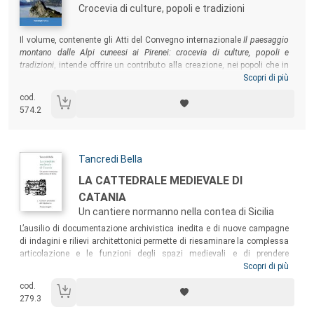
Crocevia di culture, popoli e tradizioni
Sommario:
Il volume, contenente gli Atti del Convegno internazionale
Il paesaggio
montano dalle Alpi cuneesi ai Pirenei: crocevia di culture, popoli e
tradizioni
, intende offrire un contributo alla creazione, nei popoli che in
quel territorio risiedono, di una nuova coscienza territoriale, non più
Scopri di più
circoscritta alle aree geografiche di rispettiva appartenenza, ma
cod.
transfrontaliera, e alla formazione di una nuova consapevolezza del
574.2
paesaggio montano, inteso come
network
di idee, progetti e iniziative
culturali, ambientali e turistiche.
Autori:
Tancredi Bella
Titolo:
LA CATTEDRALE MEDIEVALE DI
CATANIA
Un cantiere normanno nella contea di Sicilia
Sommario:
L’ausilio di documentazione archivistica inedita e di nuove campagne
di indagini e rilievi architettonici permette di riesaminare la complessa
articolazione e le funzioni degli spazi medievali e di prendere
coscienza delle molteplici sperimentazioni planivolumetriche e delle
Scopri di più
sofisticate innovazioni costruttive, adottate in un cantiere che fu
cod.
internazionale per vocazione. Alla luce della correlazione con altre
279.3
cattedrali normanne, in Sicilia e nel contesto transalpino e