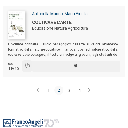
mediterraneo, è possibile tratteggiare l’assetto della cattedrale di
Catania delle origini, un edificio prestigioso e monumentale, che quello
attuale, nel contesto urbanistico della Catania settecentesca, racconta
Autori:
Antonella Marino
,
Maria Vinella
solo in parte.
Titolo:
COLTIVARE L'ARTE
Educazione Natura Agricoltura
Sommario:
Il volume connette il ruolo pedagogico dell’arte al valore altamente
formativo della natura-educatrice. Interrogandosi sul valore etico della
nuova estetica ecologica
, il testo si rivolge ai giovani, agli studenti del
sistema universitario globale che comprende l’alta formazione
cod.
artistica, ai docenti d’arte e a quanti credono nella capacità dell’arte di
449.10
mettere in gioco nuovi immaginari, interpretare e rigenerare il mondo.
1
2
3
4
Footer