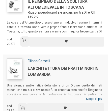
Titolo:
IL REIMPIEGO DELLA SCULTURA
ALTOMEDIEVALE IN TOSCANA
Riuso, pseudospolia e arcaismo tra XI e XIII
secolo
Sommario:
Le opere dell’Altomedioevo esercitano un indubbio fascino in termini
estetici e talvolta sono vere e proprie fonti d’ispirazione artistica. In
Toscana, tutto questo sembra avvenire con maggior frequenza tra XI
e buona parte del XII secolo, prima dell’assoluto prevalere come linea
cod.
vincente del naturalismo di derivazione classica.
20279.1
Autori:
Filippo Gemelli
Titolo:
L'ARCHITETTURA DEI FRATI MINORI IN
LOMBARDIA
Sommario:
Una vicenda emblematica della storia di un Ordine, quello dei frati
minori, che tra XIII e XIV secolo fu in continua tensione fra l’originaria
vocazione evangelica e la tentazione istituzionale. A partire da
un’attenta ricostruzione della complessa storia architettonica del
Scopri di più
perduto convento milanese di San Francesco, e attraverso l’analisi di
cod.
altri tre casi-studio – i conventi di Brescia, Cremona e Pavia –, il
279.1