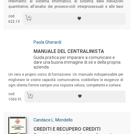
riferimento: al sistema informativo; al sistema delle rilevazioni
quantitative; all'analisi dei processi-cicli interprocessuali e alle basi
informative giuridico-contrattuali (elementi e clausole del contratto di
cod.
compravendita).
622.13
Autori:
Paola Gherardi
Titolo:
MANUALE DEL CENTRALINISTA
Guida pratica per imparare a comunicare e
dare una buona immagine di sé e della propria
azienda
Sommario:
Un vero e proprio corso di formazione. Un manuale indispensabile per
migliorare le vostre capacità comunicative; soddisfare le esigenze di
ogni cliente; fornire sempre una risposta veloce, competente e cortese.
cod.
1060.91
Autori:
Candace L. Mondello
Titolo:
CREDITI E RECUPERO CREDITI