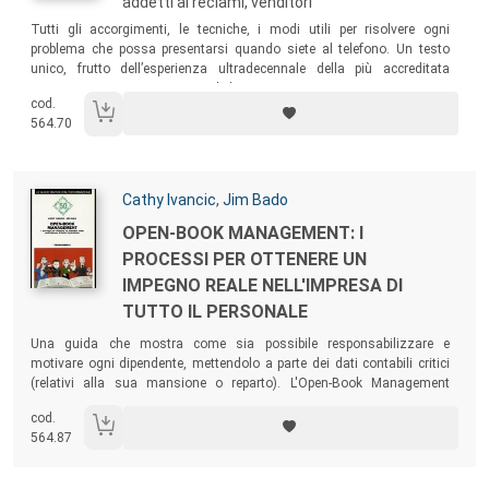
addetti ai reclami, venditori
Sommario:
Tutti gli accorgimenti, le tecniche, i modi utili per risolvere ogni
problema che possa presentarsi quando siete al telefono. Un testo
unico, frutto dell’esperienza ultradecennale della più accreditata
esperta americana in servizio al cliente.
cod.
564.70
Autori:
Cathy Ivancic
,
Jim Bado
Titolo:
OPEN-BOOK MANAGEMENT: I
PROCESSI PER OTTENERE UN
IMPEGNO REALE NELL'IMPRESA DI
TUTTO IL PERSONALE
Sommario:
Una guida che mostra come sia possibile responsabilizzare e
motivare ogni dipendente, mettendolo a parte dei dati contabili critici
(relativi alla sua mansione o reparto). L'Open-Book Management
rappresenta la svolta decisiva per ottenere un impegno reale
cod.
nell'impresa da parte di tutto il personale, trasformando i "dipendenti"
564.87
in "partner"!