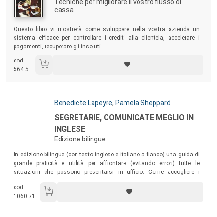
Tecniche per migliorare il vostro flusso di
cassa
Sommario:
Questo libro vi mostrerà come sviluppare nella vostra azienda un
sistema efficace per controllare i crediti alla clientela, accelerare i
pagamenti, recuperare gli insoluti...
cod.
564.5
Autori:
Benedicte Lapeyre
,
Pamela Sheppard
Titolo:
SEGRETARIE, COMUNICATE MEGLIO IN
INGLESE
Edizione bilingue
Sommario:
In edizione bilingue (con testo inglese e italiano a fianco) una guida di
grande praticità e utilità per affrontare (evitando errori) tutte le
situazioni che possono presentarsi in ufficio. Come accogliere i
visitatori, come rispondere al telefono, come rifiutare una proposta,
cod.
come scusarsi, come comportarsi durante un meeting...
1060.71