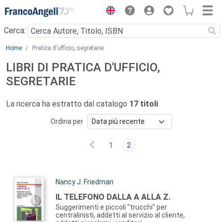
Menu
Cerca:
Main content
Home
Pratica d'ufficio, segretarie
LIBRI DI PRATICA D'UFFICIO,
SEGRETARIE
La ricerca ha estratto dal catalogo
17 titoli
Ordina per
1
2
Autori:
Nancy J. Friedman
Titolo:
IL TELEFONO DALLA A ALLA Z.
Suggerimenti e piccoli "trucchi" per
centralinisti, addetti al servizio al cliente,