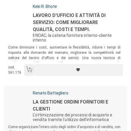
Autori:
Keki R. Bhote
Titolo:
LAVORO D'UFFICIO E ATTIVITÀ DI
SERVIZIO: COME MIGLIORARE
QUALITÀ, COSTI E TEMPI.
Il NOAC, la catena fornitore interno-cliente
interno
Sommario:
Come diminuire i costi, aumentare le flessibilità, ridurre i tempi di
risposta alle domande del mercato, migliorare la competitività nel
settore del lavoro d'ufficio e dei servizi. Una nuova tecnica di
miglioramento della gestione delle persone sperimentata con grande
cod.
successo in importanti aziende statunitensi.
561.176
Autori:
Renato Battagliero
Titolo:
LA GESTIONE ORDINI FORNITORI E
CLIENTI
L'ottimizzazione dei processi di acquisto e
vendita tramite l'utilizzo dell'informatica
Sommario:
Come organizzare l'intero ciclo degli ordini d'acquisto e di vendita, con