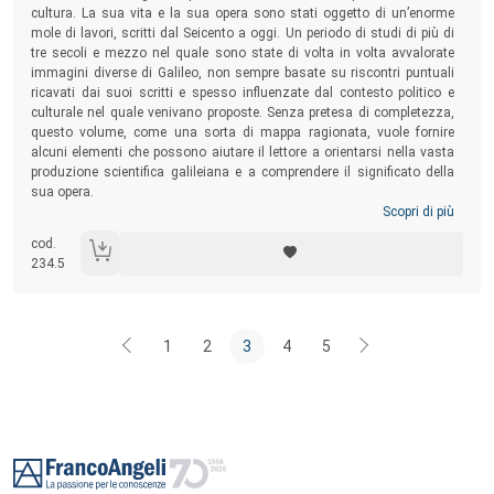
cultura. La sua vita e la sua opera sono stati oggetto di un’enorme
mole di lavori, scritti dal Seicento a oggi. Un periodo di studi di più di
tre secoli e mezzo nel quale sono state di volta in volta avvalorate
immagini diverse di Galileo, non sempre basate su riscontri puntuali
ricavati dai suoi scritti e spesso influenzate dal contesto politico e
culturale nel quale venivano proposte. Senza pretesa di completezza,
questo volume, come una sorta di mappa ragionata, vuole fornire
alcuni elementi che possono aiutare il lettore a orientarsi nella vasta
produzione scientifica galileiana e a comprendere il significato della
sua opera.
Scopri di più
cod.
234.5
1
2
3
4
5
Footer