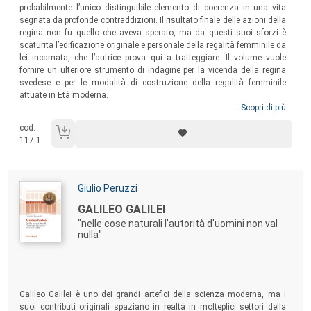
probabilmente l’unico distinguibile elemento di coerenza in una vita
segnata da profonde contraddizioni. Il risultato finale delle azioni della
regina non fu quello che aveva sperato, ma da questi suoi sforzi è
scaturita l’edificazione originale e personale della regalità femminile da
lei incarnata, che l’autrice prova qui a tratteggiare. Il volume vuole
fornire un ulteriore strumento di indagine per la vicenda della regina
svedese e per le modalità di costruzione della regalità femminile
attuate in Età moderna.
Scopri di più
cod.
117.1
Autori:
Giulio Peruzzi
Titolo:
GALILEO GALILEI
"nelle cose naturali l'autorità d'uomini non val
nulla"
Sommario:
Galileo Galilei è uno dei grandi artefici della scienza moderna, ma i
suoi contributi originali spaziano in realtà in molteplici settori della