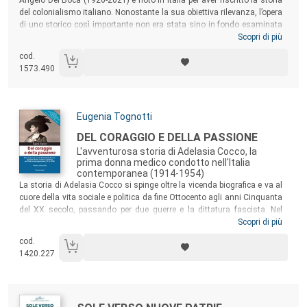
del colonialismo italiano. Nonostante la sua obiettiva rilevanza, l’opera
di uno storico così importante non era stata sino in fondo esaminata
storiograficamente. In questo volume studiose e studiosi di diversa
Scopri di più
collocazione disciplinare, generazione e orientamento interpretativo,
cod.
rileggono le sue pagine e ne fanno emergere risultati conoscitivi,
1573.490
analisi e spunti di indagine ancora fecondi.
Autori:
Eugenia Tognotti
Titolo:
DEL CORAGGIO E DELLA PASSIONE
L'avventurosa storia di Adelasia Cocco, la
prima donna medico condotto nell'Italia
contemporanea (1914-1954)
Sommario:
La storia di Adelasia Cocco si spinge oltre la vicenda biografica e va al
cuore della vita sociale e politica da fine Ottocento agli anni Cinquanta
del XX secolo, passando per due guerre e la dittatura fascista. Nel
mezzo il vertiginoso “salto” dalla Sardegna al continente per studiare
Scopri di più
medicina; il contrastato accesso alla condotta medica a Nuoro; il
cod.
difficile percorso professionale – ostacolato dalle autorità locali – da
1420.227
medico condotto a ufficiale sanitario a direttore del laboratorio
provinciale di igiene e profilassi. Una prova di resilienza, la sua, che
apre una finestra sulla misconosciuta opposizione al regime di tante
donne.
Autori: