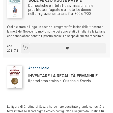
Titolo:
SOLE VERSO NUOVE PATRIE
Domestiche e intellettuali, missionarie e
prostitute, rifugiate e artiste. Le donne
nell’emigrazione italiana fra ’800 e ’900
Sommario:
L’Italia è stata a lungo un paese di emigranti: fra la fine dell’Ottocento e
la metà del Novecento molto numerosi sono stati gli italiani e le italiane
che hanno abbandonato il proprio paese. Lo scopo di questa raccolta di
studi è quello di fare memoria delle vicende delle numerose donne che,
al di fuori di un nucleo familiare, si sono messe in viaggio verso nuovi
cod.
orizzonti, da sole o in compagnia di altre donne.
20117.1
Autori:
Arianna Mele
Titolo:
INVENTARE LA REGALITÀ FEMMINILE
Il paradigma eroico di Cristina di Svezia
Sommario:
La figura di Cristina di Svezia ha sempre suscitato grande curiosità e
forte interesse. Il paradigma eroico configurato e seguito da Cristina fu