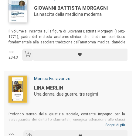
Titolo:
GIOVANNI BATTISTA MORGAGNI
La nascita della medicina moderna
Sommario:
Il volume si incentra sulla figura di Giovanni Battista Morgagni (1682-
1771), padre del metodo anatomo-clinico, che diede un contributo
fondamentale alla secolare tradizione dell’anatomia medica, dandole
una forma sistematica e inserendovi la prospettiva iatromeccanica
cod.
della scuola fondata da Marcello Malpighi.
234.3
Autori:
Monica Fioravanzo
Titolo:
LINA MERLIN
Una donna, due guerre, tre regimi
Sommario:
Profondo senso della giustizia sociale, costante impegno per la
salvaguardia dei diritti fondamentali, energica attenzione alle classi
subalterne e assidua azione a tutela di donne e fanciulli, individuati
Scopri di più
come la parte più debole della società italiana del Novecento. Sono le
cod.
caratteristiche della sfaccettata personalità di Lina Merlin, che esercitò