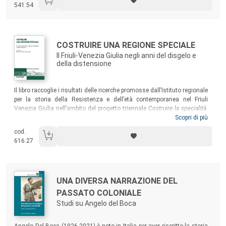
541.54
un ruolo cruciale nella rinascita dell’Italia stravolta dalla seconda
guerra mondiale.
Una fama che non rende ragione della ben più complessa dimensione
culturale, umana e civile evidenziata in questo libro.
Autori:
Titolo:
COSTRUIRE UNA REGIONE SPECIALE
Il Friuli-Venezia Giulia negli anni del disgelo e
della distensione
Sommario:
Il libro raccoglie i risultati delle ricerche promosse dall’Istituto regionale
per la storia della Resistenza e dell’età contemporanea nel Friuli
Venezia Giulia nell’ambito del progetto triennale
Costruire la specialità.
Politica ed economia in Friuli-Venezia Giulia nell’età della Guerra fredda
Scopri di più
(2020-2023). L’ambizione del volume è quella di apportare uno sguardo
cod.
innovativo sul tema del regionalismo, rispetto al quale il dibattito
616.27
storiografico è sempre vivace e la stessa agenda politica dell’attualità
non cessa di confrontarsi.
Autori:
Titolo:
UNA DIVERSA NARRAZIONE DEL
PASSATO COLONIALE
Studi su Angelo del Boca
Sommario:
Angelo Del Boca (1926-2021) è noto in Italia per aver riscritto la storia