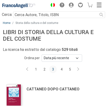
Menu
Cerca:
Main content
Home
Storia della cultura e del costume
LIBRI DI STORIA DELLA CULTURA E
DEL COSTUME
La ricerca ha estratto dal catalogo
529 titoli
Ordina per
1
2
3
4
5
Autori:
Titolo:
CATTANEO DOPO CATTANEO