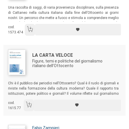
Sommario:
Una raccolta di saggi, di varia provenienza disciplinare, sulla presenza
di Cattaneo nella cultura italiana dalla fine dell’Ottocento ai giorni
nostri. Un percorso che mette a fuoco e stimola a comprendere meglio
non solo il ruolo che Cattaneo svolse nella realtà in cui visse e operò,
cod.
ma anche la funzione storica che ebbe nei centocinquant’anni dalla
1573.474
morte, e che ha da svolgere ancora nella complessa e inquieta realtà
di oggi.
Autori:
Titolo:
LA CARTA VELOCE
Figure, temi e politiche del giornalismo
italiano dell’Ottocento
Sommario:
Chi è il pubblico dei periodici nell’Ottocento? Qual è il ruolo di giornali e
riviste nella formazione della cultura moderna? Quale il rapporto tra
istituzioni, potere politico e giornali? Il volume riflette sul giornalismo
italiano partendo da domande come queste, mostrando l’influenza che
cod.
gazzette, giornali e riviste hanno avuto nel contesto pre e postunitario
1615.77
e il fascino che la “carta veloce” ha esercitato sul pubblico italiano.
Autori:
Fabio Zampieri