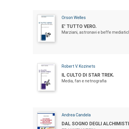
Autori:
Orson Welles
Titolo:
E' TUTTO VERO.
Marziani, astronavi e beffe mediati
Autori:
Robert V. Kozinets
Titolo:
IL CULTO DI STAR TREK.
Media, fan e netnografia
Autori:
Andrea Candela
Titolo:
DAL SOGNO DEGLI ALCHIMISTI 