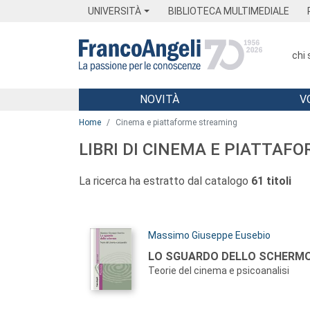
Menu
Main content
Footer
Menu
UNIVERSITÀ
BIBLIOTECA MULTIMEDIALE
chi
NOVITÀ
V
Main content
Home
Cinema e piattaforme streaming
LIBRI DI CINEMA E PIATTAF
La ricerca ha estratto dal catalogo
61 titoli
Autori:
Massimo Giuseppe Eusebio
Titolo:
LO SGUARDO DELLO SCHERMO
Teorie del cinema e psicoanalisi