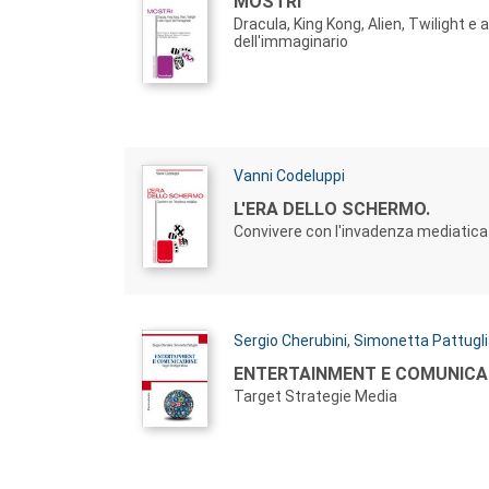
Titolo:
MOSTRI
Dracula, King Kong, Alien, Twilight e a
dell'immaginario
Autori:
Vanni Codeluppi
Titolo:
L'ERA DELLO SCHERMO.
Convivere con l'invadenza mediatica
Autori:
Sergio Cherubini
,
Simonetta Pattugl
Titolo:
ENTERTAINMENT E COMUNICA
Target Strategie Media