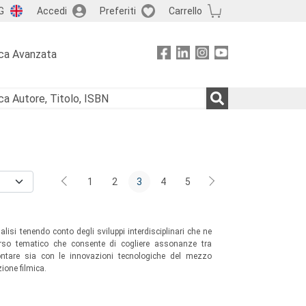
G
Accedi
Preferiti
Carrello
ca Avanzata
1
2
3
4
5
alisi tenendo conto degli sviluppi interdisciplinari che ne
corso tematico che consente di cogliere assonanze tra
rontare sia con le innovazioni tecnologiche del mezzo
ione filmica.