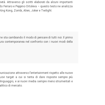
à. Attraverso gli scritti elaborati da alcuni importanti
ido Ferraro e Peppino Ortoleva – questo testo ne analizza
 King Kong, Zombi, Alien, Joker e Twilight.
ome sta cambiando il modo di pensare di tutti noi. Il primo
ura contemporanea nel confronto con i nuovi modi della
omunicazione attraverso l’entertainment rispetto alle nuove
uovi target a cui si tenta di dare risposte sempre più
e linguaggio, e ai nuovi media sempre meno strumentali e
alitico di mercato.