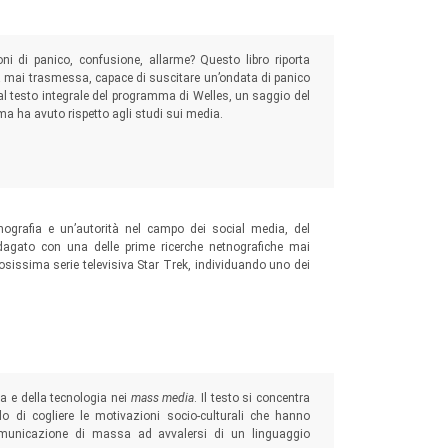
i di panico, confusione, allarme? Questo libro riporta
ica mai trasmessa, capace di suscitare un’ondata di panico
 al testo integrale del programma di Welles, un saggio del
ma ha avuto rispetto agli studi sui media.
ografia e un’autorità nel campo dei social media, del
ndagato con una delle prime ricerche netnografiche mai
sissima serie televisiva Star Trek, individuando uno dei
a e della tecnologia nei
mass media
. Il testo si concentra
do di cogliere le motivazioni socio-culturali che hanno
omunicazione di massa ad avvalersi di un linguaggio