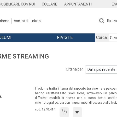
EN
PUBBLICARE CON NOI
COLLANE
APPUNTAMENTI
Ricer
 siamo
contatti
aiuto
OLUMI
RIVISTE
Cerca:
ORME STREAMING
Ordina per
Sommario:
Il volume tratta il tema del rapporto tra cinema e psicoan
hanno caratterizzato l’evoluzione, attraverso un per
.
differenti modelli di ricerca che si sono dovuti conf
cinematografico, sia con i nuovi modi di accesso alla fruiz
Codice libro:
cod. 1240.414
Lo sguardo dello schermo.