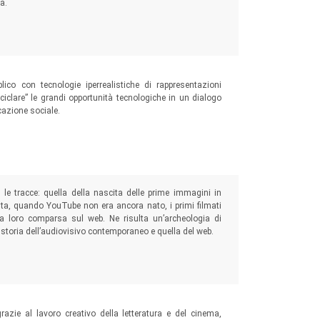
a.
 Frankenstein.
blico con tecnologie iperrealistiche di rappresentazioni
ciclare” le grandi opportunità tecnologiche in un dialogo
cazione sociale.
le tracce: quella della nascita delle prime immagini in
ta, quando YouTube non era ancora nato, i primi filmati
 la loro comparsa sul web. Ne risulta un’archeologia di
a storia dell’audiovisivo contemporaneo e quella del web.
zie al lavoro creativo della letteratura e del cinema,