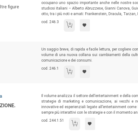
occupano uno spazio importante anche nelle nostre societ
ltre figure
studiosi italiani – Alberto Abruzzese, Gianni Canova, Gu
otto, tra i più noti e amati: Frankenstein, Dracula, Tarzan,
Codice libro:
cod. 246.3
Mostri
Sommario:
Un saggio breve, di rapida e facile lettura, per cogliere c
volume di una nuova collana sui cambiamenti della cult
comunicazione e dei consumi.
Codice libro:
cod. 246.1
L'era dello schermo.
Sommario:
ia
Il volume analizza il settore dell’entertainment e della c
strategie di marketing e comunicazione, ai vecchi e n
ZIONE.
innovative ed esperienziali legate all’entertainment com
sempre più interattivi con le strategie e con il momento an
Codice libro:
cod. 244.1.51
Entertainment e comunicazione.