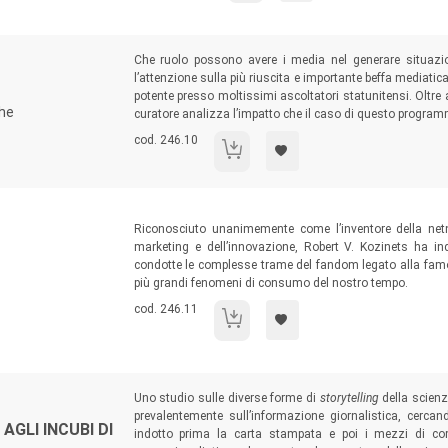
Sommario:
Che ruolo possono avere i media nel generare situazion
l’attenzione sulla più riuscita e importante beffa mediat
potente presso moltissimi ascoltatori statunitensi. Oltre
che
curatore analizza l’impatto che il caso di questo program
Codice libro:
cod. 246.10
E' tutto vero.
Sommario:
Riconosciuto unanimemente come l’inventore della netn
marketing e dell’innovazione, Robert V. Kozinets ha i
condotte le complesse trame del fandom legato alla famo
più grandi fenomeni di consumo del nostro tempo.
Codice libro:
cod. 246.11
Il culto di Star Trek.
Sommario:
Uno studio sulle diverse forme di
storytelling
della scienz
prevalentemente sull’informazione giornalistica, cercan
AGLI INCUBI DI
indotto prima la carta stampata e poi i mezzi di c