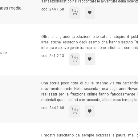
sensazionalistico nel raccontare le avventure della scienz
 mass media
Codice libro:
cod. 244.1.58
Dal sogno degli alchimisti agli incubi di
Sommario:
Oltre alle grandi produzioni orientate a stupire il pub
irrealistiche, esistono degli esempi che hanno saputo “ri
intenso e coinvolgente tra espressione artistica e comuni
iale
Codice libro:
cod. 241.2.13
Social movies.
Sommario:
Una storia poco nota di cui si stanno via via perdendo 
movimento in rete. Nella seconda metà degli anni Novan
realizzati per la fruizione online fanno faticosamente
materiali quasi estinti che racconta, allo stesso tempo, l
Codice libro:
cod. 244.1.60
Archeologia del web.
Sommario:
I mostri suscitano da sempre sorpresa e paura, ma, gra