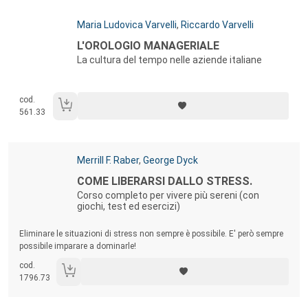
Autori:
Maria Ludovica Varvelli
,
Riccardo Varvelli
Titolo:
L'OROLOGIO MANAGERIALE
La cultura del tempo nelle aziende italiane
cod.
561.33
Autori:
Merrill F. Raber
,
George Dyck
Titolo:
COME LIBERARSI DALLO STRESS.
Corso completo per vivere più sereni (con
giochi, test ed esercizi)
Sommario:
Eliminare le situazioni di stress non sempre è possibile. E' però sempre
possibile imparare a dominarle!
cod.
1796.73