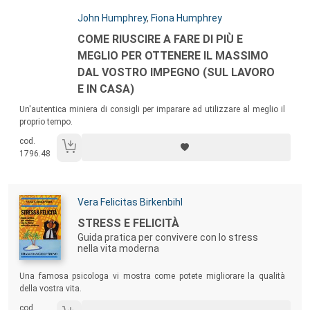
Autori:
John Humphrey
,
Fiona Humphrey
Titolo:
COME RIUSCIRE A FARE DI PIÙ E
MEGLIO PER OTTENERE IL MASSIMO
DAL VOSTRO IMPEGNO (SUL LAVORO
E IN CASA)
Sommario:
Un'autentica miniera di consigli per imparare ad utilizzare al meglio il
proprio tempo.
cod.
1796.48
Autori:
Vera Felicitas Birkenbihl
Titolo:
STRESS E FELICITÀ
Guida pratica per convivere con lo stress
nella vita moderna
Sommario:
Una famosa psicologa vi mostra come potete migliorare la qualità
della vostra vita.
cod.