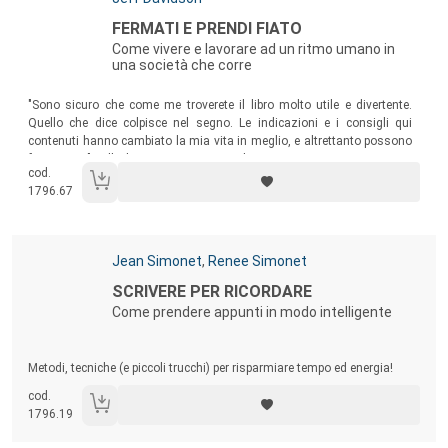
Titolo:
FERMATI E PRENDI FIATO
Come vivere e lavorare ad un ritmo umano in
una società che corre
Sommario:
"Sono sicuro che come me troverete il libro molto utile e divertente.
Quello che dice colpisce nel segno. Le indicazioni e i consigli qui
contenuti hanno cambiato la mia vita in meglio, e altrettanto possono
fare per voi". Bill Thompson, Associated Press.
cod.
1796.67
Autori:
Jean Simonet
,
Renee Simonet
Titolo:
SCRIVERE PER RICORDARE
Come prendere appunti in modo intelligente
Sommario:
Metodi, tecniche (e piccoli trucchi) per risparmiare tempo ed energia!
cod.
1796.19