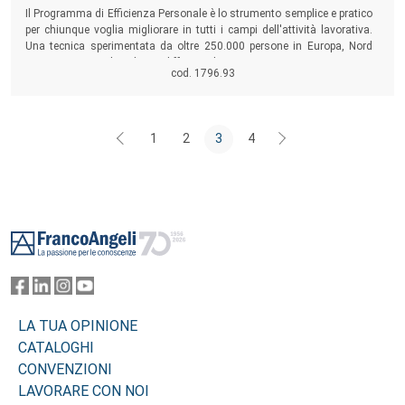
Sommario:
Il Programma di Efficienza Personale è lo strumento semplice e pratico
per chiunque voglia migliorare in tutti i campi dell'attività lavorativa.
Una tecnica sperimentata da oltre 250.000 persone in Europa, Nord
America e Australia ed oggi diffusa nel nostro paese.
cod. 1796.93
1
2
3
4
Footer
LA TUA OPINIONE
CATALOGHI
CONVENZIONI
LAVORARE CON NOI