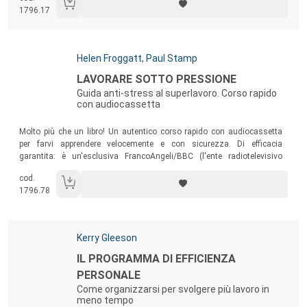
1796.17
Autori:
Helen Froggatt
,
Paul Stamp
Titolo:
LAVORARE SOTTO PRESSIONE
Guida anti-stress al superlavoro. Corso rapido
con audiocassetta
Sommario:
Molto più che un libro! Un autentico corso rapido con audiocassetta
per farvi apprendere velocemente e con sicurezza. Di efficacia
garantita: è un'esclusiva FrancoAngeli/BBC (l'ente radiotelevisivo
britannico specializzato nella formazione a distanza).
cod.
1796.78
Autori:
Kerry Gleeson
Titolo:
IL PROGRAMMA DI EFFICIENZA
PERSONALE
Come organizzarsi per svolgere più lavoro in
meno tempo