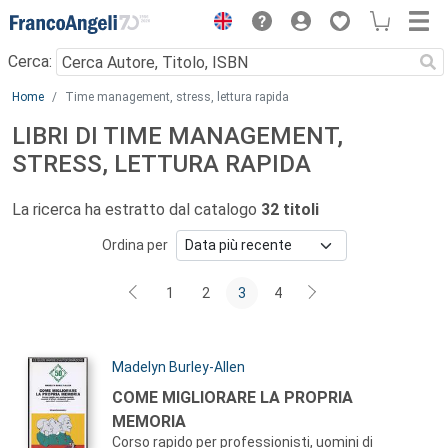
Menu
Cerca:
Main content
Home
Time management, stress, lettura rapida
LIBRI DI TIME MANAGEMENT,
STRESS, LETTURA RAPIDA
La ricerca ha estratto dal catalogo
32 titoli
Ordina per
1
2
3
4
Autori:
Madelyn Burley-Allen
Titolo:
COME MIGLIORARE LA PROPRIA
MEMORIA
Corso rapido per professionisti, uomini di