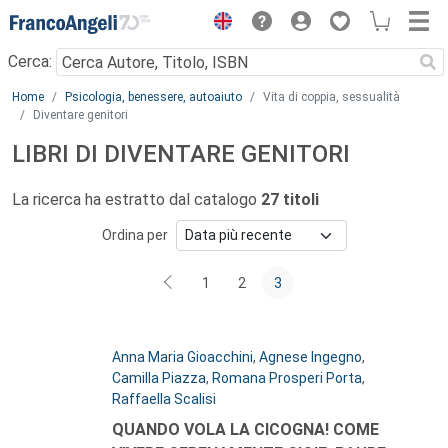
Menu
Cerca:
Main content
Home
Psicologia, benessere, autoaiuto
Vita di coppia, sessualità
Diventare genitori
LIBRI DI DIVENTARE GENITORI
La ricerca ha estratto dal catalogo
27 titoli
Ordina per
1
2
3
Autori:
Anna Maria Gioacchini
,
Agnese Ingegno
,
Camilla Piazza
,
Romana Prosperi Porta
,
Raffaella Scalisi
Titolo:
QUANDO VOLA LA CICOGNA! COME