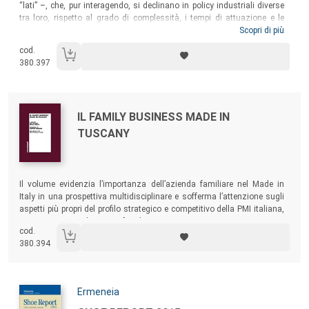
“lati” –, che, pur interagendo, si declinano in policy industriali diverse
tra loro, rispetto al grado di complessità, i tempi di attuazione e le
connessioni a monte e a valle e i soggetti coinvolti. Il territorio viene
Scopri di più
quindi declinato come sistema relazionale, come sistema di
cod.
governance e infine come spazio fisico. L’interazione tra i lati diventa
380.397
cruciale nelle policy per l’innovazione in presenza di ciò che il testo
definisce innovazione trasversale.
Autori:
Titolo:
IL FAMILY BUSINESS MADE IN
TUSCANY
Sommario:
Il volume evidenzia l’importanza dell’azienda familiare nel Made in
Italy in una prospettiva multidisciplinare e sofferma l’attenzione sugli
aspetti più propri del profilo strategico e competitivo della PMI italiana,
spesso a conduzione familiare. Un testo per istituzioni e
cod.
organizzazioni pubbliche impegnate nel disegno delle condizioni
380.394
legislative del Paese Italia, studiosi, imprenditori, manager e soggetti a
vario titolo interessati al tema.
Autori:
Ermeneia