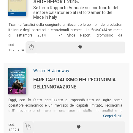
Titolo:
SHOE REPORT 2015.
Settimo Rapporto Annuale sul contributo del
settore calzaturiero al rafforzamento del
Made in Italy
Sommario:
Tramite l’analisi della congiuntura, rilevando le opinioni dei produttori
italiani e degli operatori internazionali intervenuti a
theMICAM
nel mese
di settembre 2014, il 7° Shoe Report, promosso da
ASSOCALZATURIFICI ITALIANI e realizzato dalla società Ermeneia –
cod.
Studi & Strategie di Sistema, fa il punto sull’andamento del settore
1820.284
nell’anno 2014.
Autori:
William H. Janeway
Titolo:
FARE CAPITALISMO NELL'ECONOMIA
DELL'INNOVAZIONE
Sommario:
Oggi, con lo Stato paralizzato e impossibilitato ad agire come
operatore economico e un mercato dei capitali limitato, l’economia
dell’innovazione si trova in una fase di stallo. Le analisi e le
indicazioni contenute in questo libro rappresentano un importante
Scopri di più
contributo al suo rilancio. William H. Janeway combina riflessioni
cod.
personali (frutto di una carriera come venture capitalist di grande
1802.1
successo) con lo sviluppo di una teoria originale del ruolo delle bolle