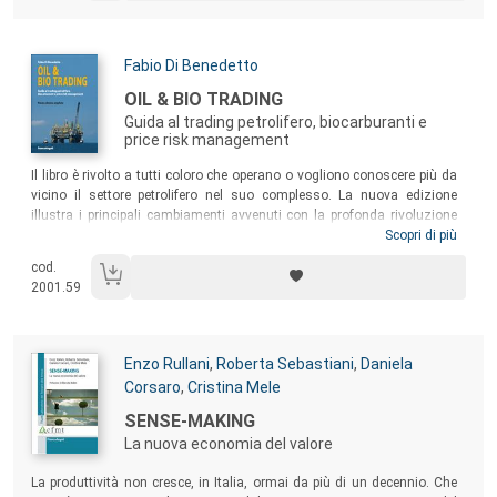
speculative e dello Stato nel processo di innovazione.
Autori:
Fabio Di Benedetto
Titolo:
OIL & BIO TRADING
Guida al trading petrolifero, biocarburanti e
price risk management
Sommario:
Il libro è rivolto a tutti coloro che operano o vogliono conoscere più da
vicino il settore petrolifero nel suo complesso. La nuova edizione
illustra i principali cambiamenti avvenuti con la profonda rivoluzione
energetica avviata grazie alle nuove tecniche di estrazione con
Scopri di più
frantumazione idraulica (fracking). La sequenza logica e la ricchezza
cod.
di grafici e tabelle con cui è stato elaborato lo rende un utilissimo e
2001.59
chiaro strumento nell’ambito della formazione universitaria e
aziendale.
Autori:
Enzo Rullani
,
Roberta Sebastiani
,
Daniela
Corsaro
,
Cristina Mele
Titolo:
SENSE-MAKING
La nuova economia del valore
Sommario:
La produttività non cresce, in Italia, ormai da più di un decennio. Che