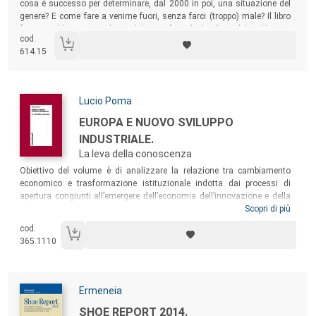
cosa è successo per determinare, dal 2000 in poi, una situazione del
genere? E come fare a venirne fuori, senza farci (troppo) male? Il libro
fornisce al lettore una chiave di lettura
fuori dagli schemi
del problema e
cod.
dei possibili rimedi.
614.15
Autori:
Lucio Poma
Titolo:
EUROPA E NUOVO SVILUPPO
INDUSTRIALE.
La leva della conoscenza
Sommario:
Obiettivo del volume è di analizzare la relazione tra cambiamento
economico e trasformazione istituzionale indotta dai processi di
apertura congiunti all’emergere dell’economia dell’innovazione e della
conoscenza, e di indagare gli intrecci tra
governance economica
Scopri di più
e
governance istituzionale
, che si snodano dal livello aggregato europeo
cod.
fino a discendere nei contesti locali più specifici, alla ricerca della
365.1110
produzione e della diffusione di conoscenza.
Autori:
Ermeneia
Titolo:
SHOE REPORT 2014.