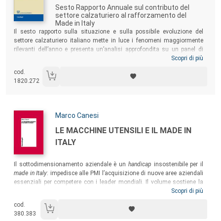
Sesto Rapporto Annuale sul contributo del
settore calzaturiero al rafforzamento del
Made in Italy
Sommario:
Il sesto rapporto sulla situazione e sulla possibile evoluzione del
settore calzaturiero italiano mette in luce i fenomeni maggiormente
rilevanti dell’anno e presenta un’analisi approfondita su un panel di
imprese. Si esaminano in tal modo i comportamenti di queste ultime
Scopri di più
nei confronti dell’attuale ciclo economico, prendendo in considerazione
cod.
l’andamento degli ordinativi, del fatturato, del clima di fiducia,
1820.272
dell’occupazione e degli investimenti.
Autori:
Marco Canesi
Titolo:
LE MACCHINE UTENSILI E IL MADE IN
ITALY
Sommario:
Il sottodimensionamento aziendale è un
handicap
insostenibile per il
made in Italy
: impedisce alle PMI l’acquisizione di nuove aree aziendali
essenziali per competere con i leader mondiali. Il volume sostiene la
tesi che vi è un solo modo per acquisirle salvaguardando identità e
Scopri di più
autonomia di ogni impresa: una politica che promuova uno speciale
cod.
coordinamento interaziendale e la formazione di
un bacino di
380.383
produzione autoinnescante
.