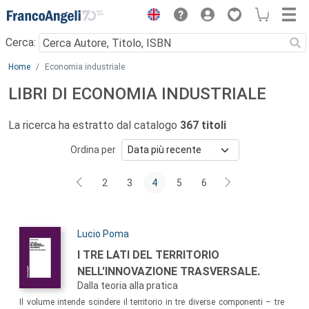
Menu
Cerca:
Main content
Home
Economia industriale
LIBRI DI ECONOMIA INDUSTRIALE
La ricerca ha estratto dal catalogo
367 titoli
Ordina per
2
3
4
5
6
Autori:
Lucio Poma
Titolo:
I TRE LATI DEL TERRITORIO
NELL'INNOVAZIONE TRASVERSALE.
Dalla teoria alla pratica
Sommario:
Il volume intende scindere il territorio in tre diverse componenti – tre