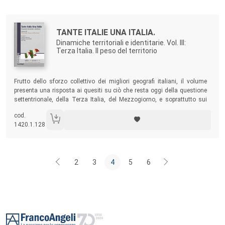
Autori:
Titolo:
TANTE ITALIE UNA ITALIA.
Dinamiche territoriali e identitarie. Vol. III:
Terza Italia. Il peso del territorio
Sommario:
Frutto dello sforzo collettivo dei migliori geografi italiani, il volume
presenta una risposta ai quesiti su ciò che resta oggi della questione
settentrionale, della Terza Italia, del Mezzogiorno, e soprattutto sui
nuovi e tanti microcosmi che sembrano adesso prevalere.
cod.
1420.1.128
2
3
4
5
6
Footer