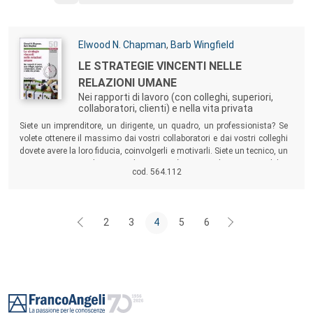
altamente motivante.
Autori:
Elwood N. Chapman
,
Barb Wingfield
Titolo:
LE STRATEGIE VINCENTI NELLE
RELAZIONI UMANE
Nei rapporti di lavoro (con colleghi, superiori,
collaboratori, clienti) e nella vita privata
Sommario:
Siete un imprenditore, un dirigente, un quadro, un professionista? Se
volete ottenere il massimo dai vostri collaboratori e dai vostri colleghi
dovete avere la loro fiducia, coinvolgerli e motivarli. Siete un tecnico, un
impiegato, un venditore? Anche per voi è essenziale sapere stabilire
cod. 564.112
buone relazioni con superiori e colleghi per affermarvi e fare carriera.
2
3
4
5
6
Footer