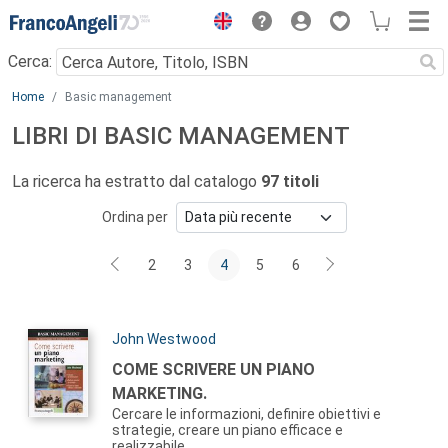
Menu
Cerca:
Main content
Home
Basic management
LIBRI DI BASIC MANAGEMENT
La ricerca ha estratto dal catalogo
97 titoli
Ordina per
2
3
4
5
6
Autori:
John Westwood
Titolo:
COME SCRIVERE UN PIANO
MARKETING.
Cercare le informazioni, definire obiettivi e
strategie, creare un piano efficace e
realizzabile