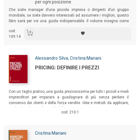
per ogni posizione
Sommario:
Che siate manager d’una piccola impresa o dirigenti d’un gruppo
mondiale, se siete davvero interessati ad assumere i migliori, questo
libro sarà per voi una guida indispensabile. Il volume insegna come
articolare l’intervista per la selezione, come individuare i candidati
cod.
eccezionali e come assumere solamente i migliori, quelli che potranno
109.14
apportare il maggior valore alla vostra impresa.
Autori:
Alessandro Silva
,
Cristina Mariani
Titolo:
PRICING: DEFINIRE I PREZZI
Sommario:
Con un taglio pratico, una guida preziosissima per tutti i piccoli e medi
imprenditori per imparare a guadagnare di più senza perdere il
consenso dei clienti e della forza vendite. Idee e metodi da applicare,
anche da subito, nella realtà della propria azienda.
cod. 210.1
Autori:
Cristina Mariani