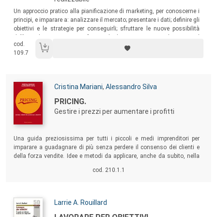
Sommario:
Un approccio pratico alla pianificazione di marketing, per conoscerne i
principi, e imparare a: analizzare il mercato; presentare i dati; definire gli
obiettivi e le strategie per conseguirli; sfruttare le nuove possibilità
dell’e-marketing; mettere a fuoco i budget; scrivere e implementare il
cod.
piano; comunicarlo e presentarlo in modo efficace.
109.7
Autori:
Cristina Mariani
,
Alessandro Silva
Titolo:
PRICING.
Gestire i prezzi per aumentare i profitti
Sommario:
Una guida preziosissima per tutti i piccoli e medi imprenditori per
imparare a guadagnare di più senza perdere il consenso dei clienti e
della forza vendite. Idee e metodi da applicare, anche da subito, nella
realtà della propria azienda.
cod. 210.1.1
Autori:
Larrie A. Rouillard
Titolo: