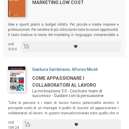
Titolo:
MARKETING LOW COST
Sommario:
Idee e spunti pratici a budget ridotto. Per piccole e medie imprese e
professionisti. Per vendere di più utilizzando tutte le nuove opportunità.
Il testo traduce le teorie del marketing in linguaggio comprensibile a
tutti, adattandole alla realtà italiana. Una nuova edizione,
cod.
ulteriormente arricchita e aggiornata, di una guida già di largo
210.5
successo.
Autori:
Gianluca Gambirasio
,
Alfonso Miceli
Titolo:
COME APPASSIONARE I
COLLABORATORI AL LAVORO
La motivazione 3.0 - Costruire team di
successo - Guidare con la persuasione
Sommario:
Tutte le persone e i team di lavoro hanno potenzialità enormi. Il
principale ruolo di un manager è quello di riuscire ad appassionare i
collaboratori al lavoro. In questo manuale troverete tutto quello che vi
potrà servire per diventare manager
straordinari
. Oltre alle conoscenze
cod.
vi forniremo esercizi e tanti strumenti pratici da applicare per mettervi
109.24
alla prova, crescere e imparare a creare un ambiente di lavoro