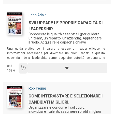
Autori:
John Adair
Titolo:
SVILUPPARE LE PROPRIE CAPACITÀ DI
LEADERSHIP.
Conoscere le qualità essenziali (per guidare
un team, un reparto, un'azienda). Apprendere
il ruolo. Acquisire le capacità chiave
Sommario:
Una guida pratica per imparare a essere un leader efficace, le
informazioni necessarie per diventare un buon leader: le qualità
essenziali della leadership; come acquisire autorità personale; le
capacità chiave quali pianificazione, briefing, controllo, valutazione,
cod.
motivazione e organizzazione; come essere leader strategici; come
109.6
sviluppare leader nella propria organizzazione.
Autori:
Rob Yeung
Titolo:
COME INTERVISTARE E SELEZIONARE I
CANDIDATI MIGLIORI.
Organizzare e condurre il colloquio,
individuare i talenti, assumere i profili migliori