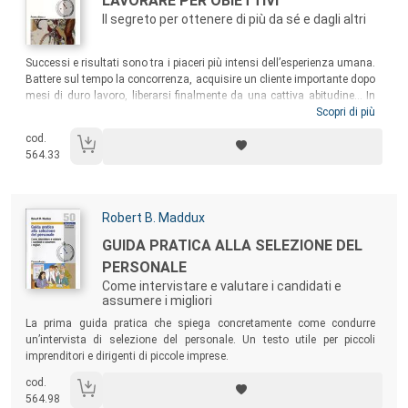
LAVORARE PER OBIETTIVI
Il segreto per ottenere di più da sé e dagli altri
Sommario:
Successi e risultati sono tra i piaceri più intensi dell’esperienza umana.
Battere sul tempo la concorrenza, acquisire un cliente importante dopo
mesi di duro lavoro, liberarsi finalmente da una cattiva abitudine... In
tutti questi casi poter dire “Ce l’ho fatta!” è entusiasmante. Ma definire
Scopri di più
dei traguardi e impegnarvisi non è cosi facile. Questo libro è una guida
cod.
che vi aiuterà a formulare degli autentici piani d’azione per raggiungere
564.33
il successo!
Autori:
Robert B. Maddux
Titolo:
GUIDA PRATICA ALLA SELEZIONE DEL
PERSONALE
Come intervistare e valutare i candidati e
assumere i migliori
Sommario:
La prima guida pratica che spiega concretamente come condurre
un’intervista di selezione del personale. Un testo utile per piccoli
imprenditori e dirigenti di piccole imprese.
cod.
564.98